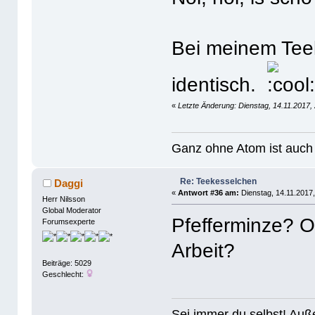
Bei meinem Teek
identisch.
«
Letzte Änderung: Dienstag, 14.11.2017, 
Ganz ohne Atom ist auch 
Re: Teekesselchen
Daggi
«
Antwort #36 am:
Dienstag, 14.11.2017,
Herr Nilsson
Global Moderator
Pfefferminze? O
Forumsexperte
Arbeit?
Beiträge: 5029
Geschlecht:
Sei immer du selbst! Auß