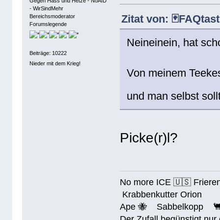
Gegen Hass und Hetze - NoAfD
- WirSindMehr
Zitat von: 🃏FAQtas
Bereichsmoderator
Forumslegende
Neineinein, hat sch
Beiträge: 10222
Nieder mit dem Krieg!
Von meinem Teekes
und man selbst soll
Picke(r)l?
No more ICE 🇺🇸 Friere
Krabbenkutter Orion
Ape 🐝 Sabbelkopp 
Der Zufall begünstigt nur