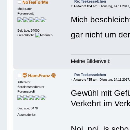
Re: Teekesselchen
NoTeaForMe
«
Antwort #34 am:
Dienstag, 14.11.2017,
Moderator
Forumsgott
Mich beschleich
Beiträge: 54000
gar nicht um de
Geschlecht:
Meine Bilderwelt:
Re: Teekesselchen
😇 HansFranz 🤫
«
Antwort #35 am:
Dienstag, 14.11.2017,
Alliterator
Bereichsmoderator
Gewühl mit Gef
Forumsprofi
Verkehrt im Ver
Beiträge: 3478
Ausmoderiert
Noi, noi, is scho