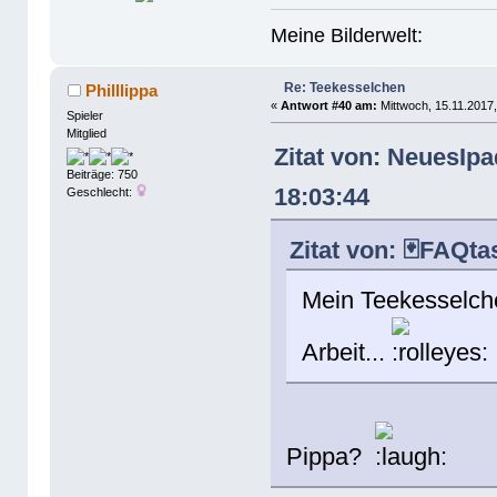
Meine Bilderwelt:
Re: Teekesselchen
Philllippa
«
Antwort #40 am:
Mittwoch, 15.11.2017,
Spieler
Mitglied
Zitat von: NeuesIp
Beiträge: 750
18:03:44
Geschlecht:
Zitat von: 🃏FAQta
Mein Teekesselche
Arbeit...
Pippa?