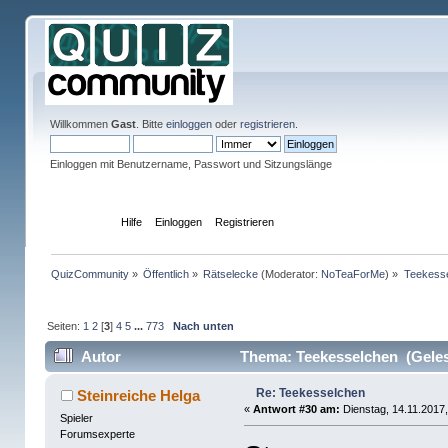
Willkommen
Gast
. Bitte
einloggen
oder
registrieren
.
Einloggen mit Benutzername, Passwort und Sitzungslänge
Übersicht
Hilfe
Einloggen
Registrieren
QuizCommunity
»
Öffentlich
»
Rätselecke
(Moderator:
NoTeaForMe
) »
Teekess
Seiten:
1
2
[
3
]
4
5
...
773
Nach unten
Autor
Thema: Teekesselchen (Geles
Re: Teekesselchen
Steinreiche Helga
«
Antwort #30 am:
Dienstag, 14.11.2017,
Spieler
Forumsexperte