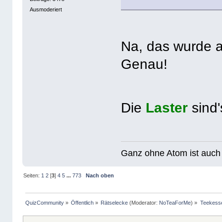
Ausmoderiert
Na, das wurde a
Genau!
Die
Laster
sind
Ganz ohne Atom ist auch 
Seiten:
1
2
[
3
]
4
5
...
773
Nach oben
QuizCommunity
»
Öffentlich
»
Rätselecke
(Moderator:
NoTeaForMe
) »
Teekess