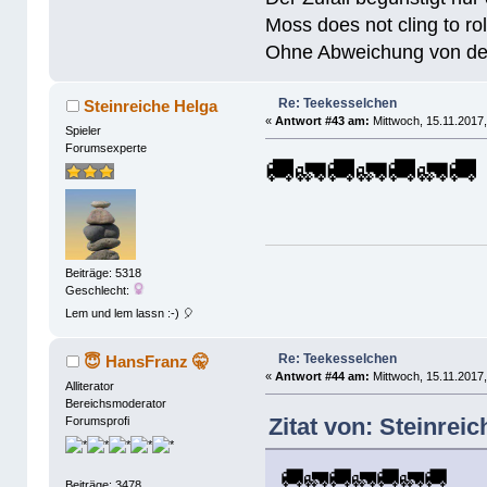
Moss does not cling to rol
Ohne Abweichung von der N
Re: Teekesselchen
Steinreiche Helga
«
Antwort #43 am:
Mittwoch, 15.11.2017,
Spieler
Forumsexperte
🚚🚛🚚🚛🚚🚛🚚
Beiträge: 5318
Geschlecht:
Lem und lem lassn :-) 🎈
Re: Teekesselchen
😇 HansFranz 🤫
«
Antwort #44 am:
Mittwoch, 15.11.2017,
Alliterator
Bereichsmoderator
Zitat von: Steinrei
Forumsprofi
🚚🚛🚚🚛🚚🚛🚚
Beiträge: 3478