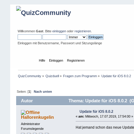
Willkommen
Gast
. Bitte
einloggen
oder
registrieren
.
Einloggen mit Benutzername, Passwort und Sitzungslänge
Übersicht
Hilfe
Einloggen
Registrieren
QuizCommunity
»
Quizduell
»
Fragen zum Programm
»
Update für iOS 8.0.2
Seiten: [
1
]
Nach unten
Autor
Thema: Update für iOS 8.0.2 (G
Update für iOS 8.0.2
Hallorenkugelin
«
am:
Mittwoch, 17.07.2019, 17:54:00 »
Administrator
Hat jemand schon das neue Update i
Forumslegende