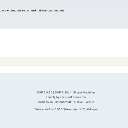
lt, ohne den, der es schenkt, ärmer zu machen.
SMF 2.0.15
|
SMF © 2014
,
Simple Machines
Enotify by
CreateAForum.com
Impressum
Datenschutz
XHTML
WAP2
Seite erstellt in 0.038 Sekunden mit 21 Abfragen.