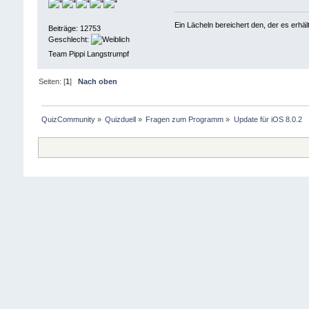
Ein Lächeln bereichert den, der es erhä
Beiträge: 12753
Geschlecht:
Team Pippi Langstrumpf
Seiten: [
1
]
Nach oben
QuizCommunity
»
Quizduell
»
Fragen zum Programm
»
Update für iOS 8.0.2