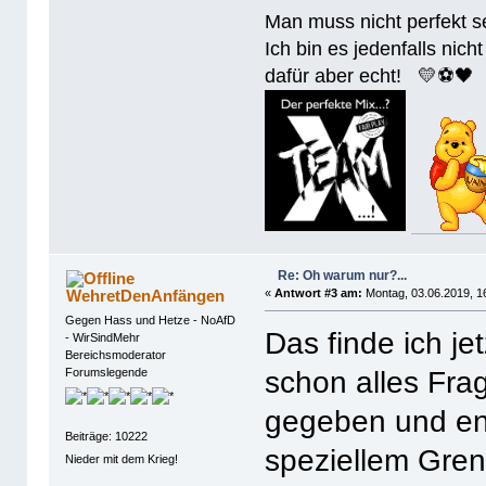
Man muss nicht perfek
Ich bin es jedenfalls nicht
dafür aber echt! 💛⚽️🖤
Re: Oh warum nur?...
WehretDenAnfängen
«
Antwort #3 am:
Montag, 03.06.2019, 1
Gegen Hass und Hetze - NoAfD
Das finde ich jet
- WirSindMehr
Bereichsmoderator
schon alles Frag
Forumslegende
gegeben und en
Beiträge: 10222
speziellem Gren
Nieder mit dem Krieg!