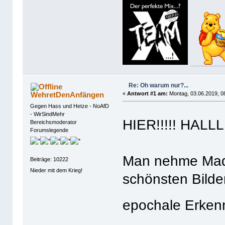
Re: Oh warum nur?...
WehretDenAnfängen
«
Antwort #1 am:
Montag, 03.06.2019, 0
Gegen Hass und Hetze - NoAfD
- WirSindMehr
HIER!!!!! HALL
Bereichsmoderator
Forumslegende
Man nehme Mada
Beiträge: 10222
Nieder mit dem Krieg!
schönsten Bilder
epochale Erken