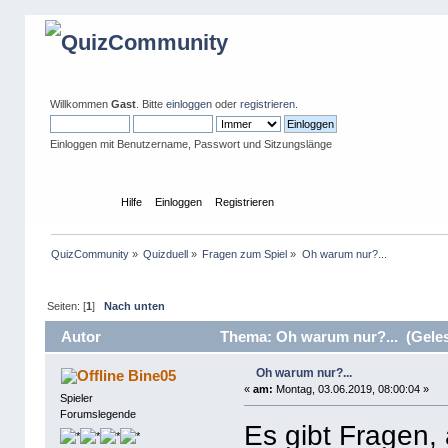
Willkommen
Gast
. Bitte
einloggen
oder
registrieren
.
Einloggen mit Benutzername, Passwort und Sitzungslänge
Übersicht
Hilfe
Einloggen
Registrieren
QuizCommunity
»
Quizduell
»
Fragen zum Spiel
»
Oh warum nur?...
Seiten: [
1
]
Nach unten
Autor
Thema: Oh warum nur?... (Geles
Oh warum nur?...
Bine05
«
am:
Montag, 03.06.2019, 08:00:04 »
Spieler
Forumslegende
Es gibt Fragen,