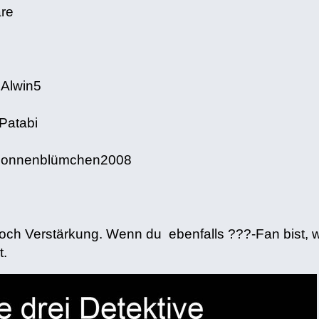
are
 Alwin5
Patabi
 Sonnenblümchen2008
och Verstärkung. Wenn du ebenfalls ???-Fan bist, w
t.