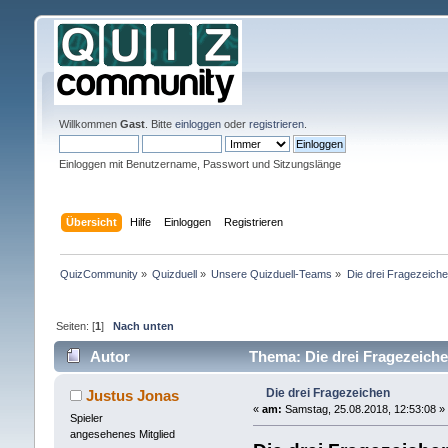
Willkommen
Gast
. Bitte
einloggen
oder
registrieren
.
Einloggen mit Benutzername, Passwort und Sitzungslänge
Übersicht
Hilfe
Einloggen
Registrieren
QuizCommunity
»
Quizduell
»
Unsere Quizduell-Teams
»
Die drei Fragezeiche
Seiten: [
1
]
Nach unten
Autor
Thema: Die drei Fragezeiche
Die drei Fragezeichen
Justus Jonas
«
am:
Samstag, 25.08.2018, 12:53:08 »
Spieler
angesehenes Mitglied