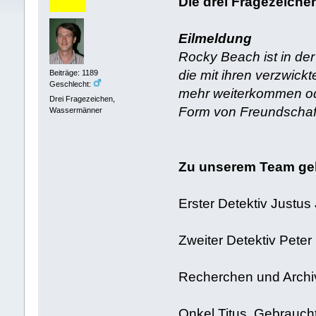
Die drei Fragezeiche
Eilmeldung
Rocky Beach ist in der
die mit ihren verzwick
Beiträge: 1189
Geschlecht:
mehr weiterkommen ode
Drei Fragezeichen,
Form von Freundschaft
Wassermänner
Zu unserem Team ge
Erster Detektiv Justu
Zweiter Detektiv Pete
Recherchen und Archi
Onkel Titus, Gebrauch