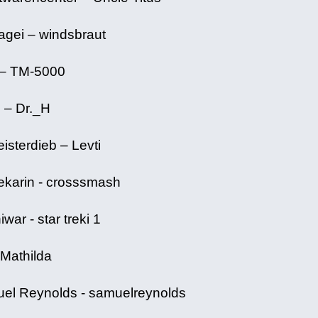
agei – windsbraut
 – TM-5000
d – Dr._H
isterdieb – Levti
hekarin - crosssmash
ar - star treki 1
 Mathilda
l Reynolds - samuelreynolds