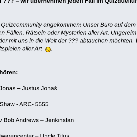
n ??? – wir übernehmen jeden Fall im Quizduell
 Quizcommunity angekommen! Unser Büro auf dem Schr
ten Fällen, Rätseln oder Mysterien aller Art, Ungerei
r mit uns in die Welt der ??? abtauchen möchten. W
spielen aller Art
.
hören:
s Jonas – Justus Jonaś
r Shaw - ARC- 5555
v Bob Andrews – Jenkinsfan
twarencenter – Uncle Titus