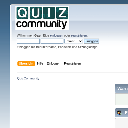
Willkommen
Gast
. Bitte
einloggen
oder
registrieren
.
Einloggen mit Benutzername, Passwort und Sitzungslänge
Übersicht
Hilfe
Einloggen
Registrieren
QuizCommunity
Warn
E