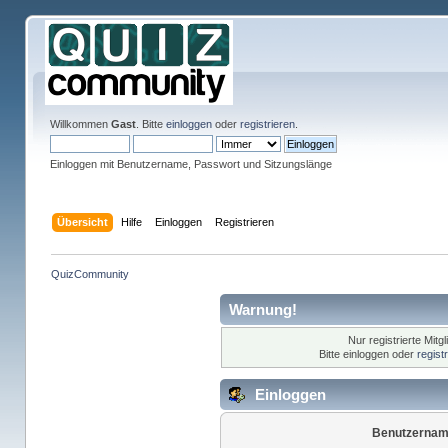
Willkommen
Gast
. Bitte
einloggen
oder
registrieren
.
Einloggen mit Benutzername, Passwort und Sitzungslänge
Übersicht
Hilfe
Einloggen
Registrieren
QuizCommunity
Warnung!
Nur registrierte Mitg
Bitte einloggen oder
regist
Einloggen
Benutzernam