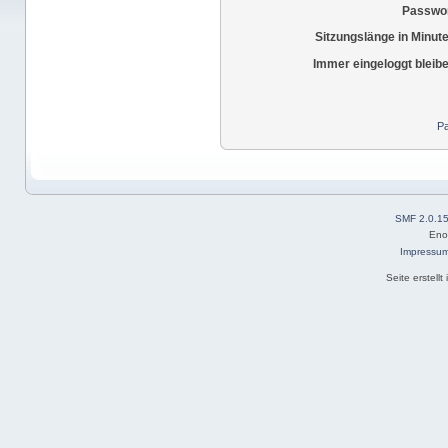
Passwor
Sitzungslänge in Minut
Immer eingeloggt bleib
Pa
SMF 2.0.1
Eno
Impressu
Seite erstell