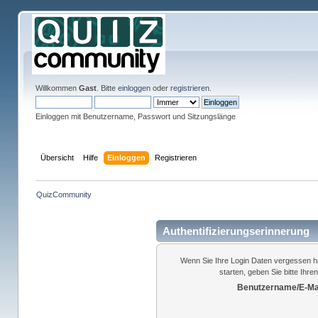
Willkommen
Gast
. Bitte
einloggen
oder
registrieren
.
Einloggen mit Benutzername, Passwort und Sitzungslänge
Übersicht
Hilfe
Einloggen
Registrieren
QuizCommunity
Authentifizierungserinnerung
Wenn Sie Ihre Login Daten vergessen h
starten, geben Sie bitte Ihr
Benutzername/E-Mai