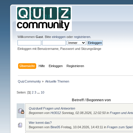
Willkommen
Gast
. Bitte
einloggen
oder
registrieren
.
Einloggen mit Benutzername, Passwort und Sitzungslänge
Übersicht
Hilfe
Einloggen
Registrieren
QuizCommunity
»
Aktuelle Themen
Seiten: [
1
]
2
3
...
10
Betreff
/ Begonnen von
Quizduell Fragen und Antworten
Begonnen von
Ht3012
Sonntag, 02.08.2026, 12:02:50
in
Fragen und Ant
Wer kennt das?
Begonnen von
Bine05
Freitag, 10.04.2026, 14:43:11
in
Fragen zum Spiel