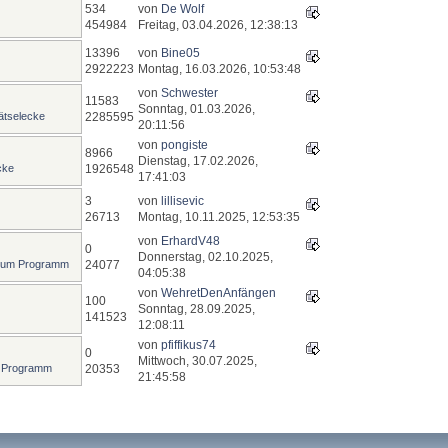
534
von
De Wolf
454984
Freitag, 03.04.2026, 12:38:13
13396
von
Bine05
2922223
Montag, 16.03.2026, 10:53:48
von
Schwester
11583
Sonntag, 01.03.2026,
ätselecke
2285595
20:11:56
von
pongiste
8966
Dienstag, 17.02.2026,
cke
1926548
17:41:03
3
von
lillisevic
26713
Montag, 10.11.2025, 12:53:35
von
ErhardV48
0
Donnerstag, 02.10.2025,
zum Programm
24077
04:05:38
von
WehretDenAnfängen
100
Sonntag, 28.09.2025,
141523
12:08:11
von
pfiffikus74
0
Mittwoch, 30.07.2025,
 Programm
20353
21:45:58