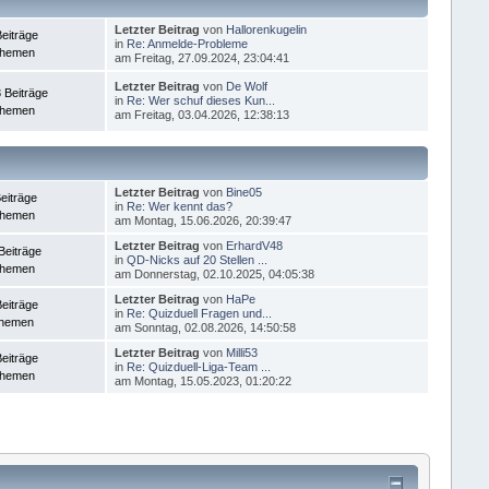
Letzter Beitrag
von
Hallorenkugelin
eiträge
in
Re: Anmelde-Probleme
Themen
am Freitag, 27.09.2024, 23:04:41
Letzter Beitrag
von
De Wolf
 Beiträge
in
Re: Wer schuf dieses Kun...
Themen
am Freitag, 03.04.2026, 12:38:13
Letzter Beitrag
von
Bine05
eiträge
in
Re: Wer kennt das?
Themen
am Montag, 15.06.2026, 20:39:47
Letzter Beitrag
von
ErhardV48
Beiträge
in
QD-Nicks auf 20 Stellen ...
Themen
am Donnerstag, 02.10.2025, 04:05:38
Letzter Beitrag
von
HaPe
eiträge
in
Re: Quizduell Fragen und...
Themen
am Sonntag, 02.08.2026, 14:50:58
Letzter Beitrag
von
Milli53
eiträge
in
Re: Quizduell-Liga-Team ...
Themen
am Montag, 15.05.2023, 01:20:22