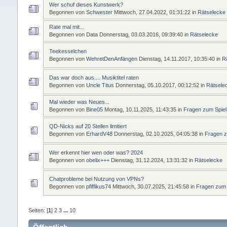
Wer schuf dieses Kunstwerk?
Begonnen von
Schwester
Mittwoch, 27.04.2022, 01:31:22
in
Rätselecke
Rate mal mit...
Begonnen von Data
Donnerstag, 03.03.2016, 09:39:40
in
Rätselecke
Teekesselchen
Begonnen von
WehretDenAnfängen
Dienstag, 14.11.2017, 10:35:40
in
R
Das war doch aus.... Musiktitel raten
Begonnen von
Uncle Titus
Donnerstag, 05.10.2017, 00:12:52
in
Rätsele
Mal wieder was Neues...
Begonnen von
Bine05
Montag, 10.11.2025, 11:43:35
in
Fragen zum Spiel
QD-Nicks auf 20 Stellen limitiert
Begonnen von
ErhardV48
Donnerstag, 02.10.2025, 04:05:38
in
Fragen 
Wer erkennt hier wen oder was? 2024
Begonnen von
obelix+++
Dienstag, 31.12.2024, 13:31:32
in
Rätselecke
Chatprobleme bei Nutzung von VPNs?
Begonnen von
pfiffikus74
Mittwoch, 30.07.2025, 21:45:58
in
Fragen zum
Seiten: [
1
]
2
3
...
10