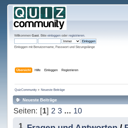
Willkommen
Gast
. Bitte
einloggen
oder
registrieren
.
Einloggen mit Benutzername, Passwort und Sitzungslänge
Übersicht
Hilfe
Einloggen
Registrieren
QuizCommunity
»
Neueste Beiträge
Neueste Beiträge
Seiten: [
1
]
2
3
...
10
1
Fragen und Antworten
/