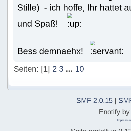
Stille) - ich hoffe, Ihr hattet
und Spaß!
Bess demnaehx!
Seiten: [
1
]
2
3
...
10
SMF 2.0.15
|
SMF
Enotify b
Impressu