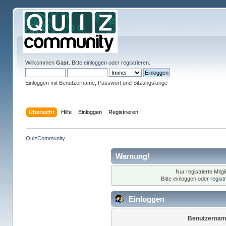
Willkommen
Gast
. Bitte
einloggen
oder
registrieren
.
Einloggen mit Benutzername, Passwort und Sitzungslänge
Übersicht
Hilfe
Einloggen
Registrieren
QuizCommunity
Warnung!
Nur registrierte Mitg
Bitte einloggen oder
regist
Einloggen
Benutzernam