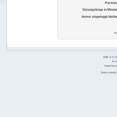
Passwor
Sitzungslänge in Minut
Immer eingeloggt bleib
Pa
SMF 2.0.1
Eno
Impressu
Seite erstell