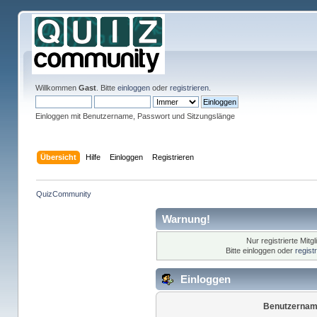
Willkommen
Gast
. Bitte
einloggen
oder
registrieren
.
Einloggen mit Benutzername, Passwort und Sitzungslänge
Übersicht
Hilfe
Einloggen
Registrieren
QuizCommunity
Warnung!
Nur registrierte Mitg
Bitte einloggen oder
regist
Einloggen
Benutzernam