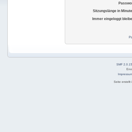
Passwor
Sitzungslänge in Minut
Immer eingeloggt bleib
Pa
SMF 2.0.1
Eno
Impressu
Seite erstell