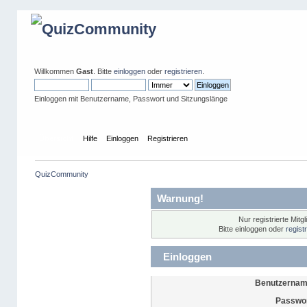
Willkommen
Gast
. Bitte
einloggen
oder
registrieren
.
Einloggen mit Benutzername, Passwort und Sitzungslänge
Übersicht
Hilfe
Einloggen
Registrieren
QuizCommunity
Warnung!
Nur registrierte Mitg
Bitte einloggen oder
regist
Einloggen
Benutzernam
Passwor