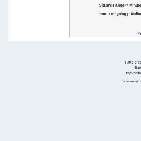
Sitzungslänge in Minut
Immer eingeloggt bleib
Pa
SMF 2.0.1
Eno
Impressu
Seite erstell