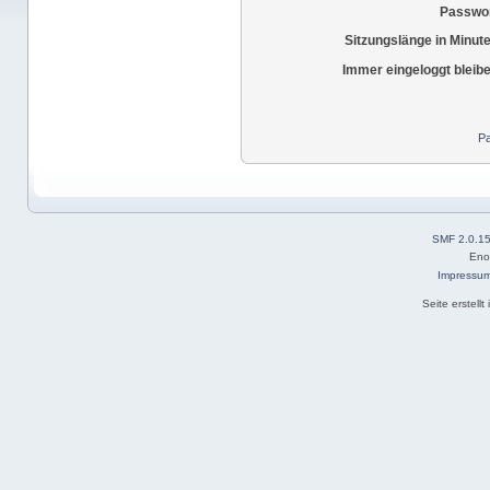
Passwor
Sitzungslänge in Minut
Immer eingeloggt bleib
Pa
SMF 2.0.1
Eno
Impressu
Seite erstell