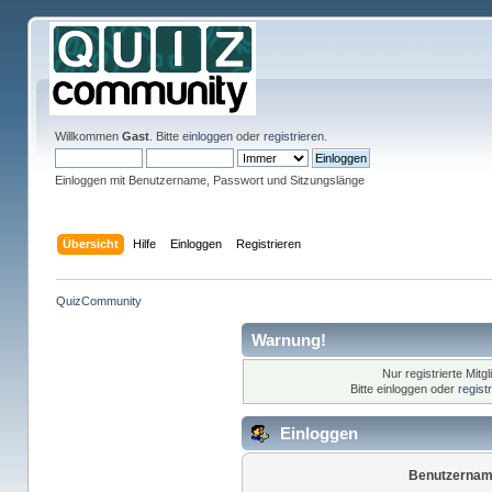
Willkommen
Gast
. Bitte
einloggen
oder
registrieren
.
Einloggen mit Benutzername, Passwort und Sitzungslänge
Übersicht
Hilfe
Einloggen
Registrieren
QuizCommunity
Warnung!
Nur registrierte Mitg
Bitte einloggen oder
regist
Einloggen
Benutzernam