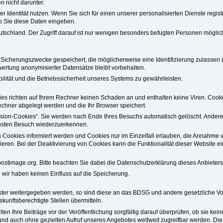
en nicht darunter.
 Identität nutzen. Wenn Sie sich für einen unserer personalisierten Dienste regi
ob Sie diese Daten eingeben.
tschland. Der Zugriff darauf ist nur wenigen besonders befugten Personen möglich
 Sicherungszwecke gespeichert, die möglicherweise eine Identifizierung zulassen (
wertung anonymisierter Datensätze bleibt vorbehalten.
ilität und die Betriebssicherheit unseres Systems zu gewährleisten.
es richten auf Ihrem Rechner keinen Schaden an und enthalten keine Viren. Cookie
echner abgelegt werden und die Ihr Browser speichert.
ion-Cookies“. Sie werden nach Ende Ihres Besuchs automatisch gelöscht. Andere 
chsten Besuch wiederzuerkennen.
n Cookies informiert werden und Cookies nur im Einzelfall erlauben, die Annahme 
ren. Bei der Deaktivierung von Cookies kann die Funktionalität dieser Website ei
postimage.org. Bitte beachten Sie dabei die Datenschutzerklärung dieses Anbieters
d wir haben keinen Einfluss auf die Speicherung.
ster weitergegeben werden, so sind diese an das BDSG und andere gesetzliche Vor
kunftsberechtigte Stellen übermitteln.
en Ihre Beiträge vor der Veröffentlichung sorgfältig darauf überprüfen, ob sie keine
nd auch ohne gezielten Aufruf unseres Angebotes weltweit zugreifbar werden. Die L