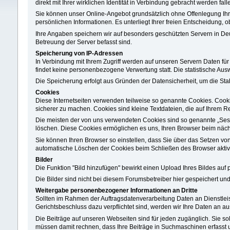
direkt mit Ihrer wirklichen Identität in Verbindung gebracht werden fall
Sie können unser Online-Angebot grundsätzlich ohne Offenlegung Ihrer
persönlichen Informationen. Es unterliegt Ihrer freien Entscheidung, 
Ihre Angaben speichern wir auf besonders geschützten Servern in Deu
Betreuung der Server befasst sind.
Speicherung von IP-Adressen
In Verbindung mit Ihrem Zugriff werden auf unseren Servern Daten für
findet keine personenbezogene Verwertung statt. Die statistische Aus
Die Speicherung erfolgt aus Gründen der Datensicherheit, um die Stab
Cookies
Diese Internetseiten verwenden teilweise so genannte Cookies. Cooki
sicherer zu machen. Cookies sind kleine Textdateien, die auf Ihrem R
Die meisten der von uns verwendeten Cookies sind so genannte „Sess
löschen. Diese Cookies ermöglichen es uns, Ihren Browser beim nä
Sie können Ihren Browser so einstellen, dass Sie über das Setzen vo
automatische Löschen der Cookies beim Schließen des Browser aktivie
Bilder
Die Funktion "Bild hinzufügen" bewirkt einen Upload Ihres Bildes auf 
Die Bilder sind nicht bei diesem Forumsbetreiber hier gespeichert un
Weitergabe personenbezogener Informationen an Dritte
Sollten im Rahmen der Auftragsdatenverarbeitung Daten an Dienstlei
Gerichtsbeschluss dazu verpflichtet sind, werden wir Ihre Daten an aus
Die Beiträge auf unseren Webseiten sind für jeden zugänglich. Sie sollt
müssen damit rechnen, dass Ihre Beiträge in Suchmaschinen erfasst u