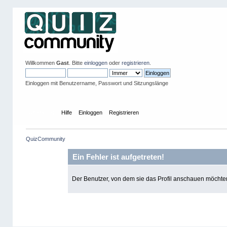
Willkommen
Gast
. Bitte
einloggen
oder
registrieren
.
Einloggen mit Benutzername, Passwort und Sitzungslänge
Übersicht
Hilfe
Einloggen
Registrieren
QuizCommunity
Ein Fehler ist aufgetreten!
Der Benutzer, von dem sie das Profil anschauen möchten, 