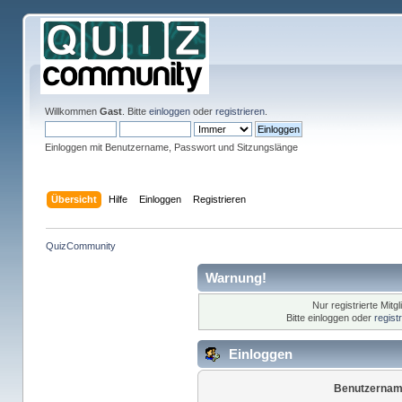
Willkommen
Gast
. Bitte
einloggen
oder
registrieren
.
Einloggen mit Benutzername, Passwort und Sitzungslänge
Übersicht
Hilfe
Einloggen
Registrieren
QuizCommunity
Warnung!
Nur registrierte Mitg
Bitte einloggen oder
regist
Einloggen
Benutzernam