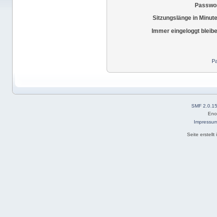
Passwor
Sitzungslänge in Minut
Immer eingeloggt bleib
Pa
SMF 2.0.1
Eno
Impressu
Seite erstell