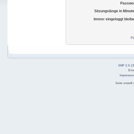
Passwor
Sitzungslänge in Minut
Immer eingeloggt bleib
Pa
SMF 2.0.1
Eno
Impressu
Seite erstell