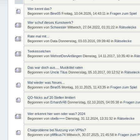
Wer kennt das?
Begonnen von
Bine05
Freitag, 10.04.2026, 14:43:11
in
Fragen zum Spiel
Wer schuf dieses Kunstwerk?
Begonnen von
Schwester
Mittwoch, 27.04.2022, 01:31:22
in
Rätselecke
Rate mal mit...
Begonnen von Data
Donnerstag, 03.03.2016, 09:39:40
in
Rätselecke
Teekesselchen
Begonnen von
WehretDenAnfängen
Dienstag, 14.11.2017, 10:35:40
in
Rät
Das war doch aus.... Musiktitel raten
Begonnen von
Uncle Titus
Donnerstag, 05.10.2017, 00:12:52
in
Rätseleck
Mal wieder was Neues...
Begonnen von
Bine05
Montag, 10.11.2025, 11:43:35
in
Fragen zum Spiel
QD-Nicks auf 20 Stellen limitiert
Begonnen von
ErhardV48
Donnerstag, 02.10.2025, 04:05:38
in
Fragen z
Wer erkennt hier wen oder was? 2024
Begonnen von
obelix+++
Dienstag, 31.12.2024, 13:31:32
in
Rätselecke
Chatprobleme bei Nutzung von VPNs?
Begonnen von
pfiffikus74
Mittwoch, 30.07.2025, 21:45:58
in
Fragen zum 