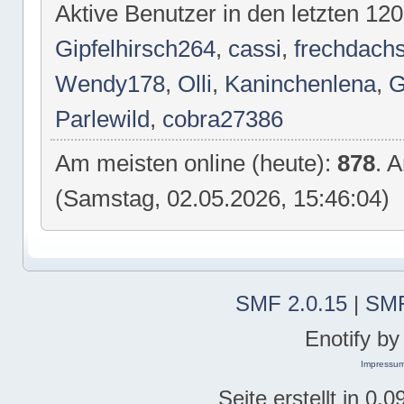
Aktive Benutzer in den letzten 12
Gipfelhirsch264
,
cassi
,
frechdach
Wendy178
,
Olli
,
Kaninchenlena
,
G
Parlewild
,
cobra27386
Am meisten online (heute):
878
. 
(Samstag, 02.05.2026, 15:46:04)
SMF 2.0.15
|
SMF
Enotify b
Impressu
Seite erstellt in 0