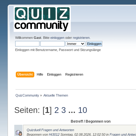
Willkommen
Gast
. Bitte
einloggen
oder
registrieren
.
Einloggen mit Benutzername, Passwort und Sitzungslänge
Übersicht
Hilfe
Einloggen
Registrieren
QuizCommunity
»
Aktuelle Themen
Seiten: [
1
]
2
3
...
10
Betreff
/ Begonnen von
Quizduell Fragen und Antworten
Begonnen von
Ht3012
Sonntag, 02.08.2026, 12:02:50
in
Fragen und Antwo