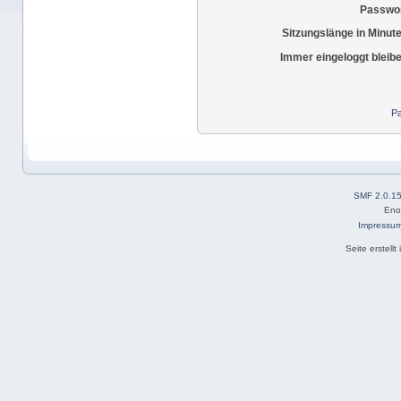
Passwor
Sitzungslänge in Minut
Immer eingeloggt bleib
Pa
SMF 2.0.1
Eno
Impressu
Seite erstell