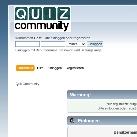
Willkommen
Gast
. Bitte
einloggen
oder
registrieren
.
Einloggen mit Benutzername, Passwort und Sitzungslänge
Übersicht
Hilfe
Einloggen
Registrieren
QuizCommunity
Warnung!
Nur registrierte Mitg
Bitte einloggen oder
regist
Einloggen
Benutzernam