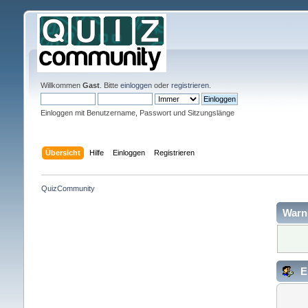
Willkommen
Gast
. Bitte
einloggen
oder
registrieren
.
Einloggen mit Benutzername, Passwort und Sitzungslänge
Übersicht
Hilfe
Einloggen
Registrieren
QuizCommunity
Warn
E