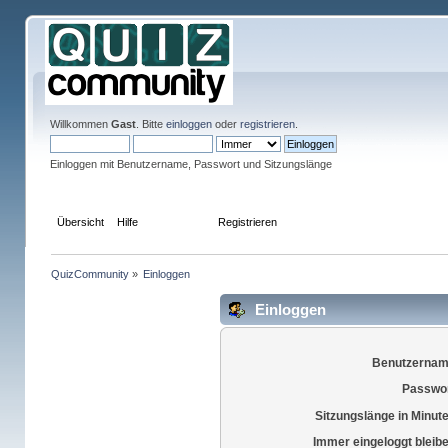
Willkommen
Gast
. Bitte
einloggen
oder
registrieren
.
Einloggen mit Benutzername, Passwort und Sitzungslänge
Übersicht
Hilfe
Einloggen
Registrieren
QuizCommunity
»
Einloggen
Einloggen
Benutzernam
Passwor
Sitzungslänge in Minut
Immer eingeloggt bleib