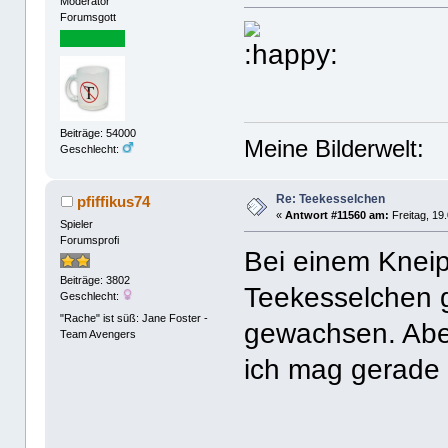
Moderator
Forumsgott
Beiträge: 54000
Meine Bilderwelt:
Geschlecht:
Re: Teekesselchen
pfiffikus74
«
Antwort #11560 am:
Freitag, 19
Spieler
Forumsprofi
Bei einem Kneip
Beiträge: 3802
Teekesselchen g
Geschlecht:
"Rache" ist süß: Jane Foster -
gewachsen. Aber
Team Avengers
ich mag gerade