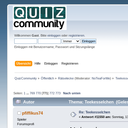
Willkommen
Gast
. Bitte
einloggen
oder
registrieren
.
Einloggen mit Benutzername, Passwort und Sitzungslänge
Übersicht
Hilfe
Einloggen
Registrieren
QuizCommunity
»
Öffentlich
»
Rätselecke
(Moderator:
NoTeaForMe
) »
Teekess
Seiten:
1
...
769
770
[
771
]
772
773
Nach unten
Autor
Thema: Teekesselchen (Geles
Re: Teekesselchen
pfiffikus74
«
Antwort #11550 am:
Sonntag, 13
Spieler
Forumsprofi