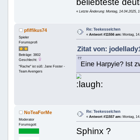
beliebteste deut
«
Letzte Änderung: Montag, 14.04.2025, 14
Re: Teekesselchen
pfiffikus74
«
Antwort #11556 am:
Montag, 14.
Spieler
Forumsprofi
Zitat von: jodellad
Beiträge: 3802
Geschlecht:
Eine Harpyie? Ist 
"Rache" ist süß: Jane Foster -
Team Avengers
Re: Teekesselchen
NoTeaForMe
«
Antwort #11557 am:
Montag, 14.
Moderator
Forumsgott
Sphinx ?