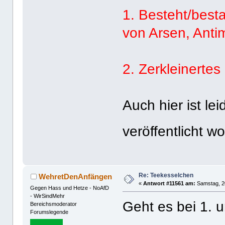
1. Besteht/best
von Arsen, Anti
2. Zerkleinertes
Auch hier ist le
veröffentlicht 
Re: Teekesselchen
WehretDenAnfängen
«
Antwort #11561 am:
Samstag, 20
Gegen Hass und Hetze - NoAfD
- WirSindMehr
Geht es bei 1. 
Bereichsmoderator
Forumslegende