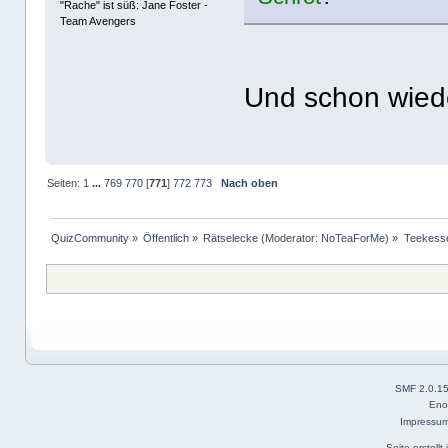
"Rache" ist süß: Jane Foster -
Team Avengers
Und schon wied
Seiten:
1
...
769
770
[
771
]
772
773
Nach oben
QuizCommunity
»
Öffentlich
»
Rätselecke
(Moderator:
NoTeaForMe
) »
Teekess
SMF 2.0.1
Eno
Impressu
Seite erstell