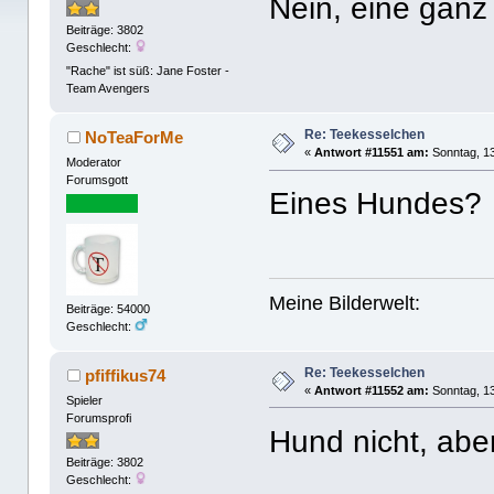
Nein, eine ganz
Beiträge: 3802
Geschlecht:
"Rache" ist süß: Jane Foster -
Team Avengers
Re: Teekesselchen
NoTeaForMe
«
Antwort #11551 am:
Sonntag, 13
Moderator
Forumsgott
Eines Hundes?
Meine Bilderwelt:
Beiträge: 54000
Geschlecht:
Re: Teekesselchen
pfiffikus74
«
Antwort #11552 am:
Sonntag, 13
Spieler
Forumsprofi
Hund nicht, abe
Beiträge: 3802
Geschlecht: