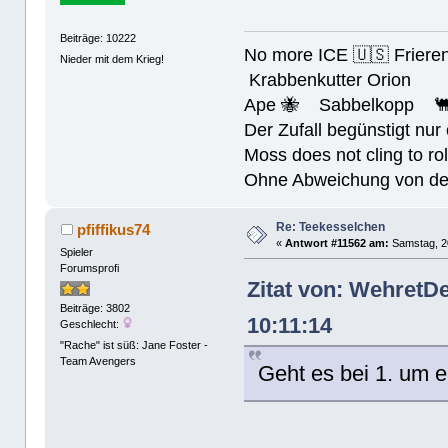
Beiträge: 10222
No more ICE 🇺🇸 Friere
Nieder mit dem Krieg!
Krabbenkutter Orion
Ape 🐝 Sabbelkopp 
Der Zufall begünstigt nur
Moss does not cling to rol
Ohne Abweichung von der N
Re: Teekesselchen
pfiffikus74
«
Antwort #11562 am:
Samstag, 20
Spieler
Forumsprofi
Zitat von: WehretD
Beiträge: 3802
10:11:14
Geschlecht:
"Rache" ist süß: Jane Foster -
Team Avengers
Geht es bei 1. um 