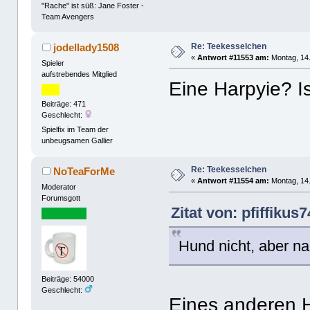
"Rache" ist süß: Jane Foster -
Team Avengers
Re: Teekesselchen
jodellady1508
«
Antwort #11553 am:
Montag, 14.
Spieler
aufstrebendes Mitglied
Eine Harpyie? I
Beiträge: 471
Geschlecht:
Spielfix im Team der
unbeugsamen Gallier
Re: Teekesselchen
NoTeaForMe
«
Antwort #11554 am:
Montag, 14.
Moderator
Forumsgott
Zitat von: pfiffiku
Hund nicht, aber na
Beiträge: 54000
Geschlecht:
Eines anderen 