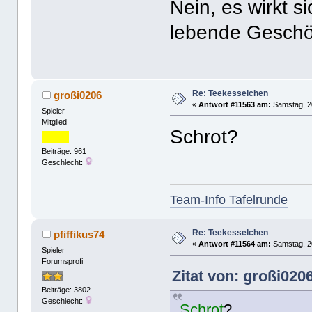
Nein, es wirkt s
lebende Geschö
Re: Teekesselchen
großi0206
«
Antwort #11563 am:
Samstag, 20
Spieler
Mitglied
Schrot?
Beiträge: 961
Geschlecht:
Team-Info Tafelrunde
Re: Teekesselchen
pfiffikus74
«
Antwort #11564 am:
Samstag, 20
Spieler
Forumsprofi
Zitat von: großi020
Beiträge: 3802
Geschlecht:
Schrot
?