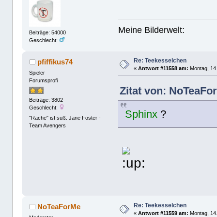
Meine Bilderwelt:
Beiträge: 54000
Geschlecht:
Re: Teekesselchen
pfiffikus74
«
Antwort #11558 am:
Montag, 14.
Spieler
Forumsprofi
Zitat von: NoTeaFo
Beiträge: 3802
Geschlecht:
Sphinx
?
"Rache" ist süß: Jane Foster -
Team Avengers
Re: Teekesselchen
NoTeaForMe
«
Antwort #11559 am:
Montag, 14.