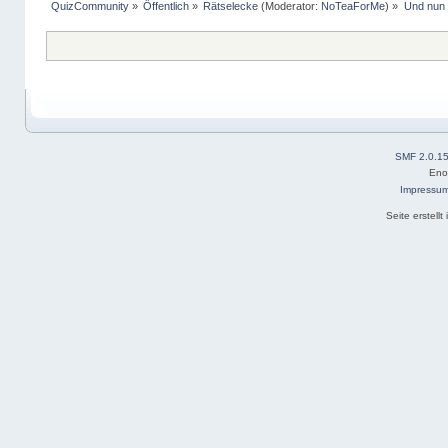
QuizCommunity
»
Öffentlich
»
Rätselecke
(Moderator:
NoTeaForMe
) »
Und nun 
SMF 2.0.1
Eno
Impressu
Seite erstell