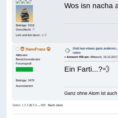
Wos isn nacha 
Beiträge: 5318
Geschlecht:
Lem und lem lassn :-) 🎈
Und nun etwas ganz anderes..
😇 HansFranz 🤫
raten
Alliterator
«
Antwort #59 am:
Mittwoch, 18.10.2017,
Bereichsmoderator
Forumsprofi
Ein Farti...?💨
Beiträge: 3478
Ausmoderiert
Ganz ohne Atom ist auch 
Seiten:
1
2
3
[
4
]
5
6
...
889
Nach oben