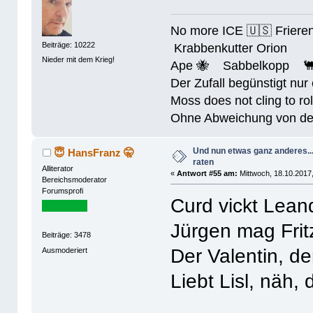
No more ICE 🇺🇸 Friere
Beiträge: 10222
Krabbenkutter Orion
Nieder mit dem Krieg!
Ape 🐝 Sabbelkopp 
Der Zufall begünstigt nur
Moss does not cling to rol
Ohne Abweichung von der N
Und nun etwas ganz anderes..
😇 HansFranz 🤫
raten
Alliterator
«
Antwort #55 am:
Mittwoch, 18.10.2017,
Bereichsmoderator
Forumsprofi
Curd vickt Lean
Jürgen mag Frit
Beiträge: 3478
Der Valentin, d
Ausmoderiert
Liebt Lisl, näh, 