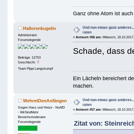
Ganz ohne Atom ist auch 
Und nun etwas ganz anderes..
Hallorenkugelin
raten
Administrator
«
Antwort #56 am:
Mittwoch, 18.10.2017,
Forumslegende
Schade, dass der
Beiträge: 12753
Geschlecht:
Team Pippi Langstrumpf
Ein Lächeln bereichert de
machen.
Und nun etwas ganz anderes..
WehretDenAnfängen
raten
Gegen Hass und Hetze - NoAfD
«
Antwort #57 am:
Mittwoch, 18.10.2017,
- WirSindMehr
Bereichsmoderator
Zitat von: Steinrei
Forumslegende