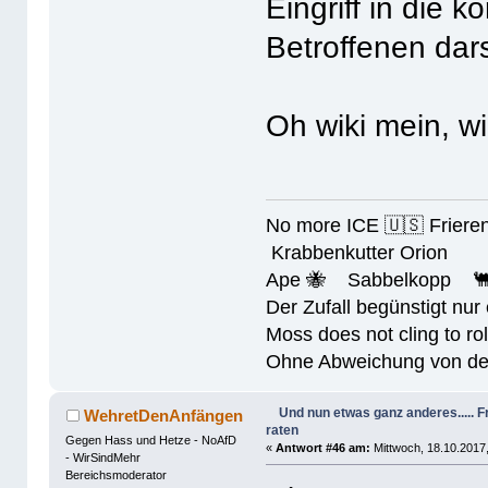
Eingriff in die 
Betroffenen dars
Oh wiki mein, w
No more ICE 🇺🇸 Friere
Krabbenkutter Orion
Ape 🐝 Sabbelkopp 
Der Zufall begünstigt nur
Moss does not cling to rol
Ohne Abweichung von der N
Und nun etwas ganz anderes.....
WehretDenAnfängen
raten
Gegen Hass und Hetze - NoAfD
«
Antwort #46 am:
Mittwoch, 18.10.2017,
- WirSindMehr
Bereichsmoderator