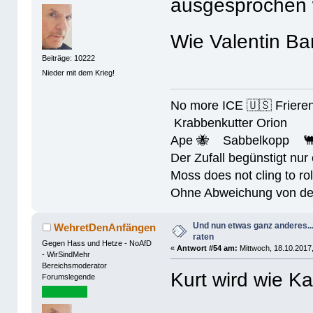
ausgesprochen
Wie Valentin Ba
Beiträge: 10222
Nieder mit dem Krieg!
No more ICE 🇺🇸 Friere
Krabbenkutter Orion
Ape 🐝 Sabbelkopp 
Der Zufall begünstigt nur
Moss does not cling to rol
Ohne Abweichung von der N
Und nun etwas ganz anderes..
WehretDenAnfängen
raten
Gegen Hass und Hetze - NoAfD
«
Antwort #54 am:
Mittwoch, 18.10.2017,
- WirSindMehr
Bereichsmoderator
Kurt wird wie K
Forumslegende