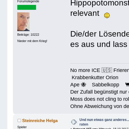
Hippopotomonst
Forumslegende
relevant
Die/der Lösende:
Beiträge: 10222
Nieder mit dem Krieg!
es aus und las
No more ICE 🇺🇸 Friere
Krabbenkutter Orion
Ape 🐝 Sabbelkopp 
Der Zufall begünstigt nur
Moss does not cling to rol
Ohne Abweichung von der N
Und nun etwas ganz anderes..
Steinreiche Helga
raten
Spieler