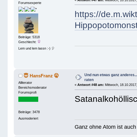
«
Antwort #47 am:
Mittwoch, 18.10.2017,
Forumsexperte
https://de.m.wik
Hippopotomonst
Beiträge: 5318
Geschlecht:
Lem und lem lassn :-) 🎈
Und nun etwas ganz anderes..
😇 HansFranz 🤫
raten
Alliterator
«
Antwort #48 am:
Mittwoch, 18.10.2017,
Bereichsmoderator
Forumsprofi
Satanalkohölli
Beiträge: 3478
Ausmoderiert
Ganz ohne Atom ist auch 