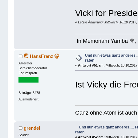
Vicki for Presid
«
Letzte Änderung: Mittwoch, 18.10.2017,
In Memoriam Yamba 🌹, 
Und nun etwas ganz anderes..
😇 HansFranz 🤫
raten
Alliterator
«
Antwort #51 am:
Mittwoch, 18.10.2017,
Bereichsmoderator
Forumsprofi
Ist Vicky die Fr
Beiträge: 3478
Ausmoderiert
Ganz ohne Atom ist auch 
Und nun etwas ganz anderes.....
grendel
raten
Spieler
«
Antwort #52 am:
Mittwoch, 18.10.2017,