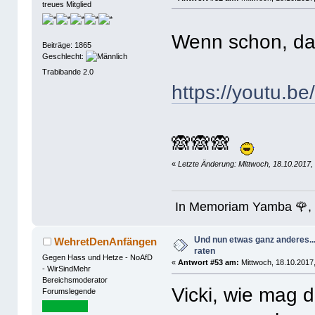
treues Mitglied
Wenn schon, d
Beiträge: 1865
Geschlecht:
Trabibande 2.0
https://youtu
🙈🙈🙈
«
Letzte Änderung: Mittwoch, 18.10.2017,
In Memoriam Yamba 🌹, 
Und nun etwas ganz anderes..
WehretDenAnfängen
raten
Gegen Hass und Hetze - NoAfD
«
Antwort #53 am:
Mittwoch, 18.10.2017,
- WirSindMehr
Bereichsmoderator
Vicki, wie mag
Forumslegende