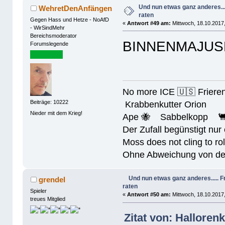
Und nun etwas ganz anderes..
WehretDenAnfängen
raten
Gegen Hass und Hetze - NoAfD
«
Antwort #49 am:
Mittwoch, 18.10.2017,
- WirSindMehr
Bereichsmoderator
BINNENMAJUSKE
Forumslegende
No more ICE 🇺🇸 Friere
Beiträge: 10222
Krabbenkutter Orion
Nieder mit dem Krieg!
Ape 🐝 Sabbelkopp 
Der Zufall begünstigt nur
Moss does not cling to rol
Ohne Abweichung von der N
Und nun etwas ganz anderes.....
grendel
raten
Spieler
«
Antwort #50 am:
Mittwoch, 18.10.2017,
treues Mitglied
Zitat von: Halloren