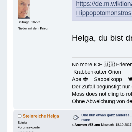
https://de.m.wiktion
Hippopotomonstros
Beiträge: 10222
Nieder mit dem Krieg!
Helga, du bist d
No more ICE 🇺🇸 Friere
Krabbenkutter Orion
Ape 🐝 Sabbelkopp 
Der Zufall begünstigt nur
Moss does not cling to rol
Ohne Abweichung von der N
Und nun etwas ganz anderes..
Steinreiche Helga
raten
Spieler
«
Antwort #58 am:
Mittwoch, 18.10.2017,
Forumsexperte