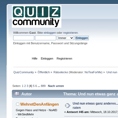
Willkommen
Gast
. Bitte
einloggen
oder
registrieren
.
Einloggen mit Benutzername, Passwort und Sitzungslänge
Übersicht
Hilfe
Einloggen
Registrieren
QuizCommunity
»
Öffentlich
»
Rätselecke
(Moderator:
NoTeaForMe
) »
Und nun 
Seiten:
1
2
3
[
4
]
5
6
...
889
Nach unten
Autor
Thema: Und nun etwas ganz an
Und nun etwas ganz anderes..
WehretDenAnfängen
raten
Gegen Hass und Hetze - NoAfD
«
Antwort #45 am:
Mittwoch, 18.10.2017,
- WirSindMehr