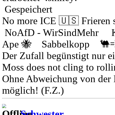
Gespeichert
No more ICE 🇺🇸 Frieren s
NoAfD - WirSindMehr K
Ape 🐝 Sabbelkopp 🐫
Der Zufall begünstigt nur e
Moss does not cling to roll
Ohne Abweichung von der No
möglich! (F.Z.)
Schwester