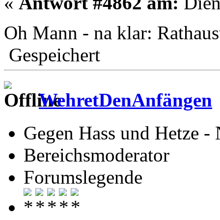
«
Antwort #4862 am:
Dien
Oh Mann - na klar: Rathau
Gespeichert
WehretDenAnfängen
Gegen Hass und Hetze -
Bereichsmoderator
Forumslegende