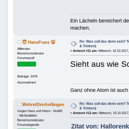
Ein Lächeln bereichert de
machen.
Re: Was soll das denn sein? Te
😇 HansFranz 🤫
& Trinken)
Alliterator
«
Antwort #11 am:
Mittwoch, 18.10.2017,
Bereichsmoderator
Forumsprofi
Sieht aus wie S
Beiträge: 3478
Ausmoderiert
Ganz ohne Atom ist auch 
Re: Was soll das denn sein? Te
WehretDenAnfängen
& Trinken)
Gegen Hass und Hetze - NoAfD
«
Antwort #12 am:
Mittwoch, 18.10.2017,
- WirSindMehr
Bereichsmoderator
Zitat von: Halloren
Forumslegende