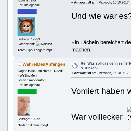
Administrator
«
Antwort #8 am:
Mittwoch, 18.10.2017, 
Forumslegende
Und wie war es
Beiträge: 12753
Ein Lächeln bereichert de
Geschlecht:
machen.
Team Pippi Langstrumpf
Re: Was soll das denn sein? Te
WehretDenAnfängen
& Trinken)
Gegen Hass und Hetze - NoAfD
«
Antwort #9 am:
Mittwoch, 18.10.2017, 
- WirSindMehr
Bereichsmoderator
Forumslegende
Vomiert haben w
War volllecker
Beiträge: 10222
Nieder mit dem Krieg!