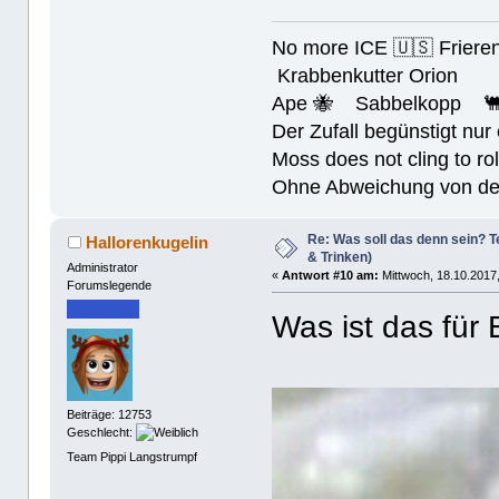
No more ICE 🇺🇸 Friere
Krabbenkutter Orion
Ape 🐝 Sabbelkopp 
Der Zufall begünstigt nur
Moss does not cling to rol
Ohne Abweichung von der N
Re: Was soll das denn sein? Te
Hallorenkugelin
& Trinken)
Administrator
«
Antwort #10 am:
Mittwoch, 18.10.2017,
Forumslegende
Was ist das für
Beiträge: 12753
Geschlecht:
Team Pippi Langstrumpf