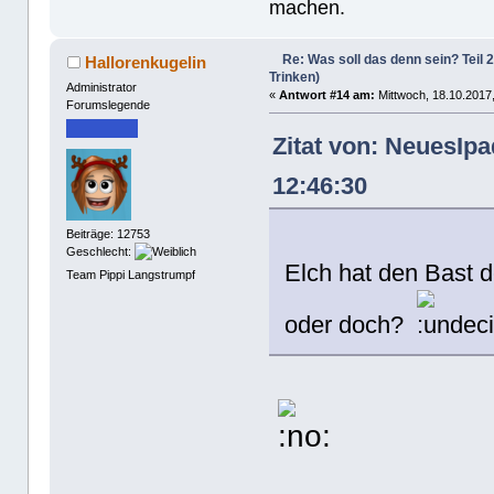
machen.
Re: Was soll das denn sein? Teil 
Hallorenkugelin
Trinken)
Administrator
«
Antwort #14 am:
Mittwoch, 18.10.2017,
Forumslegende
Zitat von: NeuesIp
12:46:30
Beiträge: 12753
Geschlecht:
Elch hat den Bast d
Team Pippi Langstrumpf
oder doch?