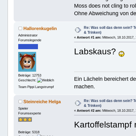
Moss does not cling to rol
Ohne Abweichung von der N
Re: Was soll das denn sein? Te
Hallorenkugelin
& Trinken)
Administrator
«
Antwort #1 am:
Mittwoch, 18.10.2017, 
Forumslegende
Labskaus?
Beiträge: 12753
Ein Lächeln bereichert de
Geschlecht:
machen.
Team Pippi Langstrumpf
Re: Was soll das denn sein? Te
Steinreiche Helga
& Trinken)
Spieler
«
Antwort #2 am:
Mittwoch, 18.10.2017, 
Forumsexperte
Kartoffelstampf 
Beiträge: 5318