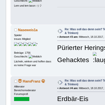
Geschlecht:
Lem und lem lassn :-) 🎈
Re: Was soll das denn sein? Te
Naseweis1a
& Trinken)
Spieler
«
Antwort #3 am:
Mittwoch, 18.10.2017, 
treues Mitglied
Pürierter Hering
Beiträge: 1756
Geschlecht:
Gehacktes
Lächeln, winken und hoffen dass
es keine Frage war
Re: Was soll das denn sein? Te
😇 HansFranz 🤫
& Trinken)
Alliterator
«
Antwort #4 am:
Mittwoch, 18.10.2017, 
Bereichsmoderator
Forumsprofi
Erdbär-Eis