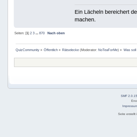
Ein Lächeln bereichert de
machen.
Seiten: [
1
]
2
3
...
870
Nach oben
QuizCommunity
»
Öffentlich
»
Rätselecke
(Moderator:
NoTeaForMe
) »
Was soll 
SMF 2.0.1
Eno
Impressu
Seite erstell