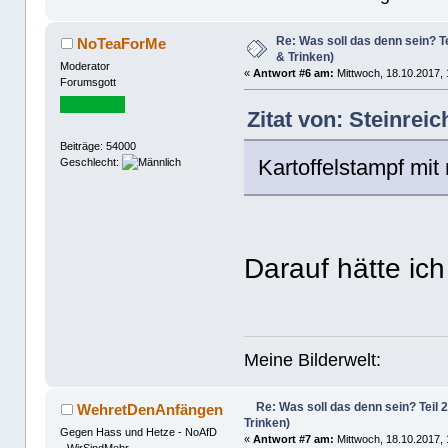
Re: Was soll das denn sein? Te
NoTeaForMe
& Trinken)
Moderator
«
Antwort #6 am:
Mittwoch, 18.10.2017, 
Forumsgott
Zitat von: Steinrei
Beiträge: 54000
Kartoffelstampf mit 
Geschlecht:
Darauf hätte ich
Meine Bilderwelt:
Re: Was soll das denn sein? Teil 
WehretDenAnfängen
Trinken)
Gegen Hass und Hetze - NoAfD
«
Antwort #7 am:
Mittwoch, 18.10.2017, 
- WirSindMehr