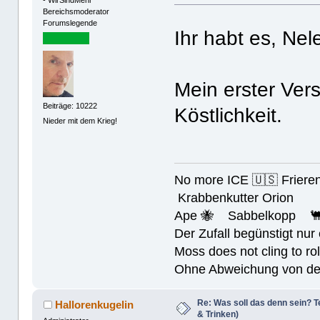
Bereichsmoderator
Forumslegende
Ihr habt es, Nel
Mein erster Ver
Beiträge: 10222
Köstlichkeit.
Nieder mit dem Krieg!
No more ICE 🇺🇸 Friere
Krabbenkutter Orion
Ape 🐝 Sabbelkopp 
Der Zufall begünstigt nur
Moss does not cling to rol
Ohne Abweichung von der N
Re: Was soll das denn sein? Te
Hallorenkugelin
& Trinken)