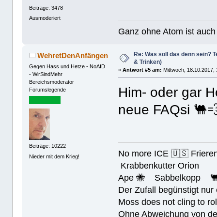
Beiträge: 3478
Ausmoderiert
Ganz ohne Atom ist auch 
Re: Was soll das denn sein? Te
WehretDenAnfängen
& Trinken)
Gegen Hass und Hetze - NoAfD
«
Antwort #5 am:
Mittwoch, 18.10.2017, 
- WirSindMehr
Bereichsmoderator
Him- oder gar
Forumslegende
neue FAQsi 🐫
Beiträge: 10222
No more ICE 🇺🇸 Friere
Nieder mit dem Krieg!
Krabbenkutter Orion
Ape 🐝 Sabbelkopp 
Der Zufall begünstigt nur
Moss does not cling to rol
Ohne Abweichung von der N