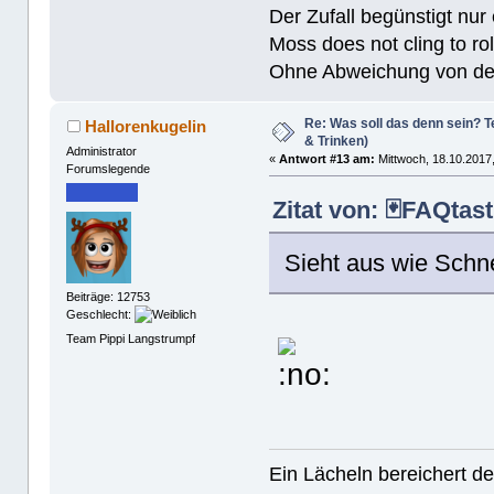
Der Zufall begünstigt nur
Moss does not cling to rol
Ohne Abweichung von der N
Re: Was soll das denn sein? Te
Hallorenkugelin
& Trinken)
Administrator
«
Antwort #13 am:
Mittwoch, 18.10.2017,
Forumslegende
Zitat von: 🃏FAQtas
Sieht aus wie Schne
Beiträge: 12753
Geschlecht:
Team Pippi Langstrumpf
Ein Lächeln bereichert de