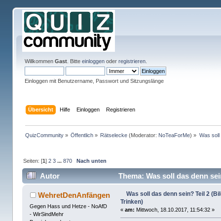
Willkommen
Gast
. Bitte
einloggen
oder
registrieren
.
Einloggen mit Benutzername, Passwort und Sitzungslänge
Übersicht
Hilfe
Einloggen
Registrieren
QuizCommunity
»
Öffentlich
»
Rätselecke
(Moderator:
NoTeaForMe
) »
Was soll 
Seiten: [
1
]
2
3
...
870
Nach unten
Autor
Thema: Was soll das denn sein
Was soll das denn sein? Teil 2 (B
WehretDenAnfängen
Trinken)
Gegen Hass und Hetze - NoAfD
«
am:
Mittwoch, 18.10.2017, 11:54:32 »
- WirSindMehr