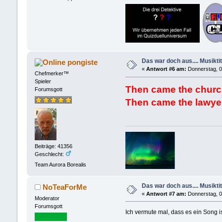
Das war doch aus.... Musiktit
pongiste
«
Antwort #6 am:
Donnerstag, 0
Chefmerker™
Spieler
Then came the churc
Forumsgott
Then came the lawyer
Beiträge: 41356
Geschlecht:
Team Aurora Borealis
Das war doch aus.... Musiktit
NoTeaForMe
«
Antwort #7 am:
Donnerstag, 0
Moderator
Forumsgott
Ich vermute mal, dass es ein Song i