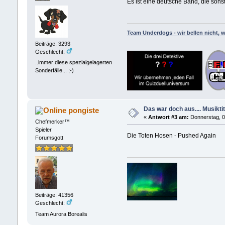
Es ist eine deutsche Band, die sonst 
Team Underdogs - wir bellen nicht, w
Beiträge: 3293
Geschlecht:
..immer diese spezialgelagerten
Sonderfälle... ;-)
Das war doch aus.... Musiktit
pongiste
«
Antwort #3 am:
Donnerstag, 05
Chefmerker™
Spieler
Die Toten Hosen - Pushed Again
Forumsgott
Beiträge: 41356
Geschlecht:
Team Aurora Borealis