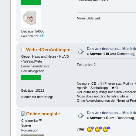
Meine Bilderwelt:
Beiträge: 54000
Geschlecht:
Das war doch aus.... Musiktit
WehretDenAnfängen
«
Antwort #10 am:
Donnerstag, 
Gegen Hass und Hetze - NoAfD
- WirSindMehr
Education?
Bereichsmoderator
Forumslegende
No more ICE 🇺🇸 Frieren statt Puti
Ape 🐝 Sabbelkopp 🐫💨
Beiträge: 10222
Der Zufall begünstigt nur einen vorberei
Moss does not cling to rolling stone
Nieder mit dem Krieg!
Ohne Abweichung von der Norm ist Fortsc
Das war doch aus.... Musiktit
pongiste
«
Antwort #11 am:
Donnerstag, 
Chefmerker™
Spieler
70er
Forumsgott