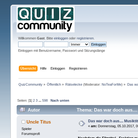
Willkommen
Gast
. Bitte
einloggen
oder
registrieren
.
Einloggen mit Benutzername, Passwort und Sitzungslänge
Übersicht
Hilfe
Einloggen
Registrieren
QuizCommunity
»
Öffentlich
»
Rätselecke
(Moderator:
NoTeaForMe
) »
Das war
Seiten: [
1
]
2
3
...
598
Nach unten
Autor
Thema: Das war doch aus.... 
Das war doch aus.... Musiktit
Uncle Titus
«
am:
Donnerstag, 05.10.2017, 0
Spieler
Forumsprofi