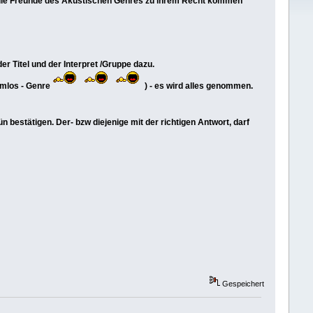
ch die Freunde des Akustischen Genres zu ihrem Recht kommen
r Titel und der Interpret /Gruppe dazu.
temlos - Genre
) - es wird alles genommen.
rün bestätigen. Der- bzw diejenige mit der richtigen Antwort, darf
Gespeichert