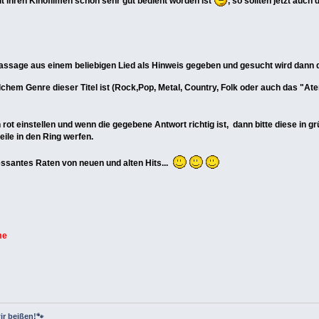
it ihren Kinofilmen schon sehr gut bedient worden ist
, so sollten jetzt au
Passage aus einem beliebigen Lied als Hinweis gegeben und gesucht wird dann de
elchem Genre dieser Titel ist (Rock,Pop, Metal, Country, Folk oder auch das "A
in rot einstellen und wenn die gegebene Antwort richtig ist, dann bitte diese in g
ile in den Ring werfen.
ressantes Raten von neuen und alten Hits...
me
ir beißen!🐾