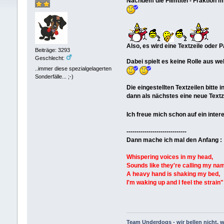
Nachdem die Filmtitel - Fraktion m
Also, es wird eine Textzeile oder 
Beiträge: 3293
Geschlecht:
Dabei spielt es keine Rolle aus w
..immer diese spezialgelagerten
Sonderfälle... ;-)
Die eingestellten Textzeilen bitte 
dann als nächstes eine neue Textze
Ich freue mich schon auf ein inte
------------------------------
Dann mache ich mal den Anfang :
Whispering voices in my head,
Sounds like they're calling my na
A heavy hand is shaking my bed,
I'm waking up and I feel the strain"
Team Underdogs - wir bellen nicht, w