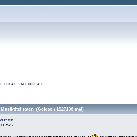
 doch aus.... Musiktitel raten 
Musiktitel raten (Gelesen 1927138 mal)
el raten
0:12:52 »