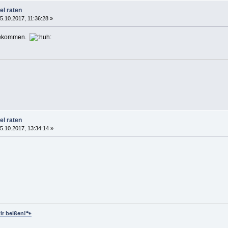
el raten
.10.2017, 11:36:28 »
 gekommen.
el raten
5.10.2017, 13:34:14 »
ir beißen!🐾