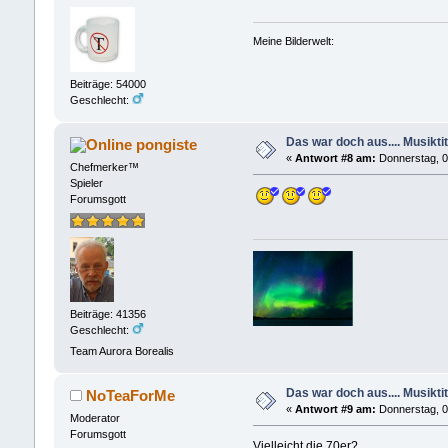
Meine Bilderwelt:
Beiträge: 54000
Geschlecht:
Das war doch aus.... Musiktit
pongiste
«
Antwort #8 am:
Donnerstag, 0
Chefmerker™
Spieler
Forumsgott
Beiträge: 41356
Geschlecht:
Team Aurora Borealis
Das war doch aus.... Musiktit
NoTeaForMe
«
Antwort #9 am:
Donnerstag, 0
Moderator
Forumsgott
Vielleicht die 70er?