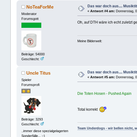
Das war doch aus.... Musiktit
NoTeaForMe
«
Antwort #4 am:
Donnerstag, 05
Moderator
Forumsgott
Oh, auf DTH wäre ich echt zuletzt
Meine Bilderwelt:
Beiträge: 54000
Geschlecht:
Das war doch aus.... Musiktit
Uncle Titus
«
Antwort #5 am:
Donnerstag, 0
Spieler
Forumsprofi
Die Toten Hosen - Pushed Again
Total korrekt
Beiträge: 3293
Geschlecht:
Team Underdogs - wir bellen nicht, w
..immer diese spezialgelagerten
Sonderfälle... ;-)