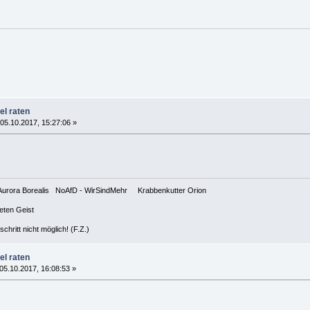
el raten
05.10.2017, 15:27:06 »
n ✊ Aurora Borealis NoAfD - WirSindMehr Krabbenkutter Orion
teten Geist
hritt nicht möglich! (F.Z.)
el raten
05.10.2017, 16:08:53 »