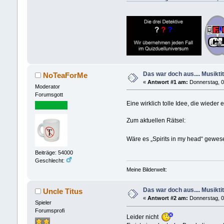
Das war doch aus.... Musiktit
NoTeaForMe
«
Antwort #1 am:
Donnerstag, 0
Moderator
Forumsgott
Eine wirklich tolle Idee, die wiede
Zum aktuellen Rätsel:
Wäre es „Spirits in my head“ gewese
Beiträge: 54000
Geschlecht:
Meine Bilderwelt:
Das war doch aus.... Musiktit
Uncle Titus
«
Antwort #2 am:
Donnerstag, 05
Spieler
Forumsprofi
Leider nicht