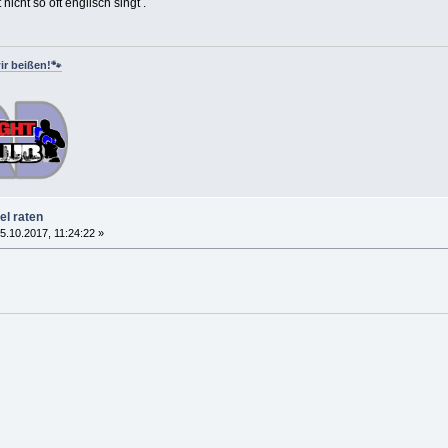
nicht so oft englisch singt .
ir beißen!🐾
el raten
.10.2017, 11:24:22 »