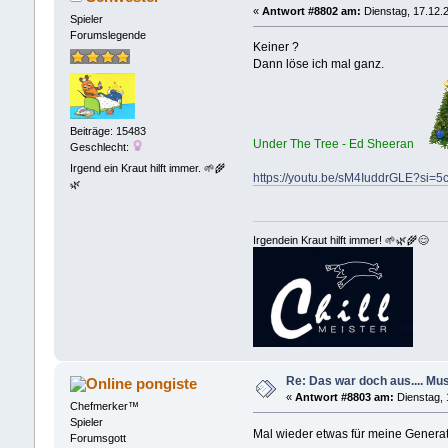
«
Antwort #8802 am:
Dienstag, 17.12.2
Spieler
Forumslegende
Keiner ?
Dann löse ich mal ganz.
Beiträge: 15483
Under The Tree - Ed Sheeran
Geschlecht:
Irgend ein Kraut hilft immer. 🌱🌾
https://youtu.be/sM4IuddrGLE?si=
🌿
Irgendein Kraut hilft immer! 🌱🌿🌾😊
Re: Das war doch aus.... Musi
pongiste
«
Antwort #8803 am:
Dienstag, 
Chefmerker™
Spieler
Mal wieder etwas für meine Gener
Forumsgott