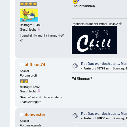
Großbritannien
Irgendein Kraut hilft immer! 🌱🌿🌾😊
Beiträge: 15483
Geschlecht:
Irgend ein Kraut hilft immer. 🌱🌾
🌿
Re: Das war doch aus.... Musi
pfiffikus74
«
Antwort #8799 am:
Sonntag, 1
Spieler
Forumsprofi
Ed Sheeran?
Beiträge: 3802
Geschlecht:
"Rache" ist süß: Jane Foster -
Team Avengers
Re: Das war doch aus.... Musi
Schwester
«
Antwort #8800 am:
Sonntag, 1
Spieler
Forumslegende