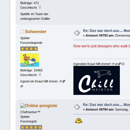
Beiträge: 471
Geschlecht:
Spielfix im Team der
unbeugsamen Gallier
Re: Das war doch aus.... Musi
Schwester
«
Antwort #8793 am:
Donnerstag
Spieler
Forumslegende
Now we′re just strangers who walk 
Irgendein Kraut hilft immer! 🌱🌿🌾😊
Beiträge: 15483
Geschlecht:
Irgend ein Kraut hilft immer. 🌱🌾
🌿
Re: Das war doch aus.... Musi
pongiste
«
Antwort #8794 am:
Samstag, 1
Chefmerker™
Spieler
Forumsgott