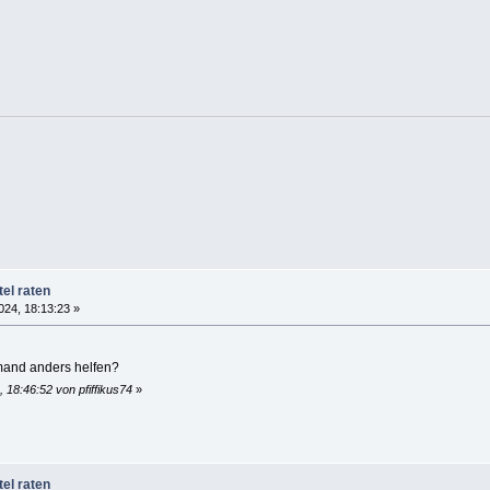
tel raten
024, 18:13:23 »
emand anders helfen?
 18:46:52 von pfiffikus74
»
tel raten