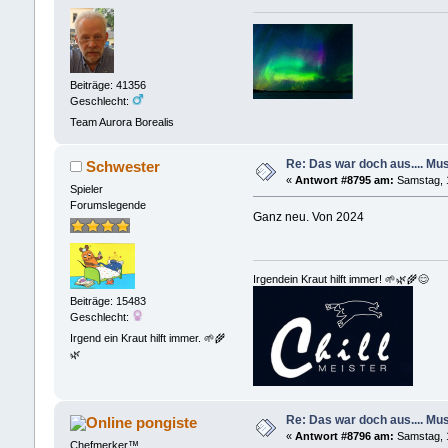
Beiträge: 41356
Geschlecht:
Team Aurora Borealis
Re: Das war doch aus.... Musi
Schwester
«
Antwort #8795 am:
Samstag, 1
Spieler
Forumslegende
Ganz neu. Von 2024
Irgendein Kraut hilft immer! 🌱🌿🌾😊
Beiträge: 15483
Geschlecht:
Irgend ein Kraut hilft immer. 🌱🌾
🌿
Re: Das war doch aus.... Musi
pongiste
«
Antwort #8796 am:
Samstag, 1
Chefmerker™