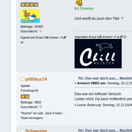
Ed Sheeran
Und weißt du auch den Titel ?
Beiträge: 15483
Geschlecht:
Irgendein Kraut hilft immer! 🌱🌿🌾😊
Irgend ein Kraut hilft immer. 🌱🌾
🌿
Re: Das war doch aus.... Musikti
pfiffikus74
«
Antwort #8801 am:
Sonntag, 15.12.2
Spieler
Forumsprofi
Das war ein hilfloser Versuch.
Leider nicht. Da kann hoffentlich j
Beiträge: 3802
«
Letzte Änderung: Sonntag, 15.12.2024,
Geschlecht:
"Rache" ist süß: Jane Foster -
Team Avengers
Re: Das war doch aus.... Musikti
Schwester