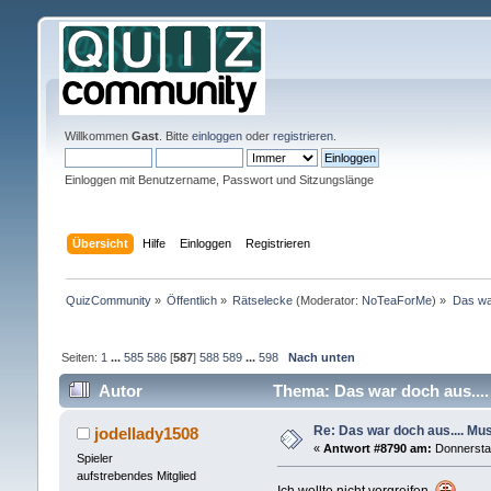
Willkommen
Gast
. Bitte
einloggen
oder
registrieren
.
Einloggen mit Benutzername, Passwort und Sitzungslänge
Übersicht
Hilfe
Einloggen
Registrieren
QuizCommunity
»
Öffentlich
»
Rätselecke
(Moderator:
NoTeaForMe
) »
Das war
Seiten:
1
...
585
586
[
587
]
588
589
...
598
Nach unten
Autor
Thema: Das war doch aus.... 
Re: Das war doch aus.... Musi
jodellady1508
«
Antwort #8790 am:
Donnerstag
Spieler
aufstrebendes Mitglied