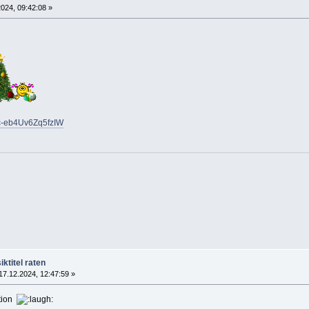
024, 09:42:08 »
5c-eb4Uv6Zq5fzIW
ktitel raten
17.12.2024, 12:47:59 »
ation