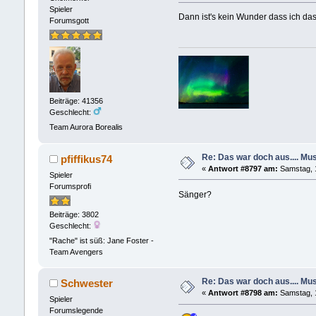
Spieler
Dann ist's kein Wunder dass ich da
Forumsgott
Beiträge: 41356
Geschlecht:
Team Aurora Borealis
Re: Das war doch aus.... Musi
pfiffikus74
«
Antwort #8797 am:
Samstag, 1
Spieler
Forumsprofi
Sänger?
Beiträge: 3802
Geschlecht:
"Rache" ist süß: Jane Foster -
Team Avengers
Re: Das war doch aus.... Musi
Schwester
«
Antwort #8798 am:
Samstag, 1
Spieler
Forumslegende