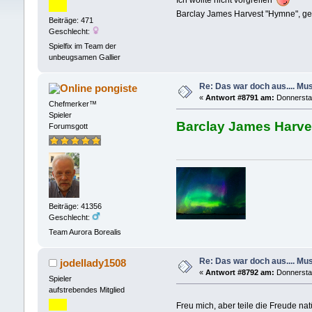
Ich wollte nicht vorgreifen
Barclay James Harvest "Hymne", g
Beiträge: 471
Geschlecht:
Spielfix im Team der
unbeugsamen Gallier
Re: Das war doch aus.... Musi
pongiste
«
Antwort #8791 am:
Donnerstag
Chefmerker™
Spieler
Barclay James Harve
Forumsgott
Beiträge: 41356
Geschlecht:
Team Aurora Borealis
Re: Das war doch aus.... Musi
jodellady1508
«
Antwort #8792 am:
Donnerstag
Spieler
aufstrebendes Mitglied
Freu mich, aber teile die Freude na