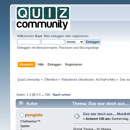
Willkommen
Gast
. Bitte
einloggen
oder
registrieren
.
Einloggen mit Benutzername, Passwort und Sitzungslänge
Übersicht
Hilfe
Einloggen
Registrieren
QuizCommunity
»
Öffentlich
»
Rätselecke
(Moderator:
NoTeaForMe
) »
Das war
Seiten:
1
2
[
3
]
4
5
...
598
Nach unten
Autor
Thema: Das war doch aus.... 
Das war doch aus.... Musiktit
pongiste
«
Antwort #30 am:
Donnerstag, 
Chefmerker™
Spieler
Frank Zappa - Yo Mama