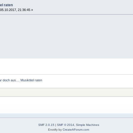
el raten
05.10.2017, 21:36:45 »
 doch aus.... Musiktitel raten 
SMF 2.0.15
|
SMF © 2014
,
Simple Machines
Enotify by
CreateAForum.com