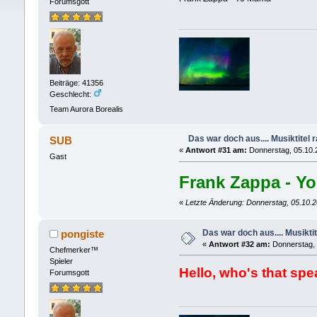
Forumsgott
Beiträge: 41356
Geschlecht:
Team Aurora Borealis
Das war doch aus.... Musiktitel 
SUB
«
Antwort #31 am:
Donnerstag, 05.10.
Gast
Frank Zappa - Y
«
Letzte Änderung: Donnerstag, 05.10.
Das war doch aus.... Musiktit
pongiste
«
Antwort #32 am:
Donnerstag, 
Chefmerker™
Spieler
Hello, who's that sp
Forumsgott