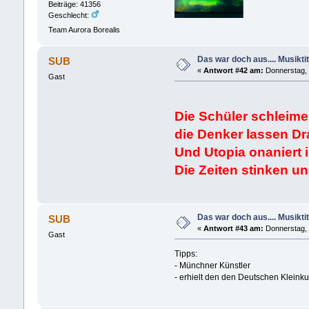
Beiträge: 41356
Geschlecht:
Team Aurora Borealis
Das war doch aus.... Musiktit
SUB
«
Antwort #42 am:
Donnerstag, 
Gast
Die Schüler schleime
die Denker lassen Dr
Und Utopia onaniert 
Die Zeiten stinken u
Das war doch aus.... Musiktit
SUB
«
Antwort #43 am:
Donnerstag, 
Gast
Tipps:
- Münchner Künstler
- erhielt den den Deutschen Kleink