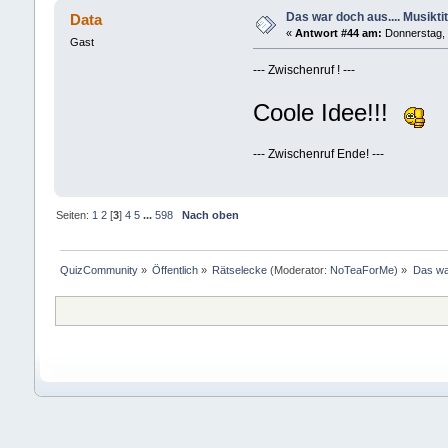
Das war doch aus.... Musiktit
Data
«
Antwort #44 am:
Donnerstag, 
Gast
--- Zwischenruf ! ---
Coole Idee!!!
--- Zwischenruf Ende! ---
Seiten:
1
2
[
3
]
4
5
...
598
Nach oben
QuizCommunity
»
Öffentlich
»
Rätselecke
(Moderator:
NoTeaForMe
) »
Das war