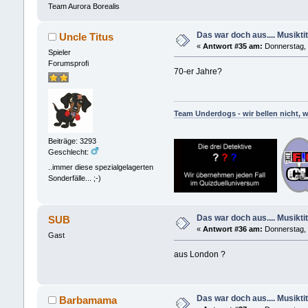
Team Aurora Borealis
Das war doch aus.... Musiktit
Uncle Titus
«
Antwort #35 am:
Donnerstag, 
Spieler
Forumsprofi
70-er Jahre?
Team Underdogs - wir bellen nicht, w
Beiträge: 3293
Geschlecht:
..immer diese spezialgelagerten
Sonderfälle... ;-)
Das war doch aus.... Musiktit
SUB
«
Antwort #36 am:
Donnerstag, 
Gast
aus London ?
Das war doch aus.... Musiktit
Barbamama