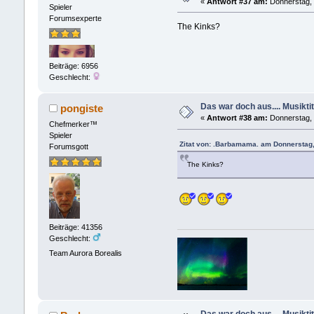
«
Antwort #37 am:
Donnerstag, 
Spieler
Forumsexperte
The Kinks?
Beiträge: 6956
Geschlecht:
Das war doch aus.... Musiktit
pongiste
«
Antwort #38 am:
Donnerstag, 
Chefmerker™
Spieler
Zitat von: .Barbamama. am Donnerstag,
Forumsgott
The Kinks?
Beiträge: 41356
Geschlecht:
Team Aurora Borealis
Das war doch aus.... Musiktit