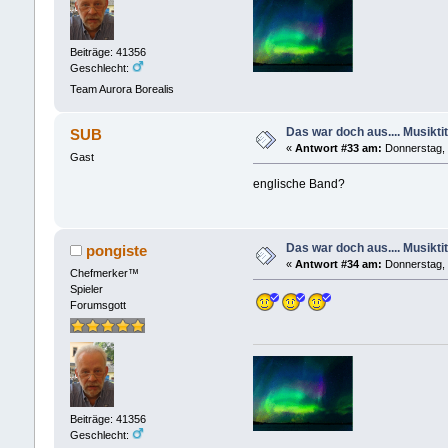
Beiträge: 41356
Geschlecht:
Team Aurora Borealis
Das war doch aus.... Musiktit
SUB
«
Antwort #33 am:
Donnerstag, 
Gast
englische Band?
Das war doch aus.... Musiktit
pongiste
«
Antwort #34 am:
Donnerstag, 
Chefmerker™
Spieler
Forumsgott
Beiträge: 41356
Geschlecht: