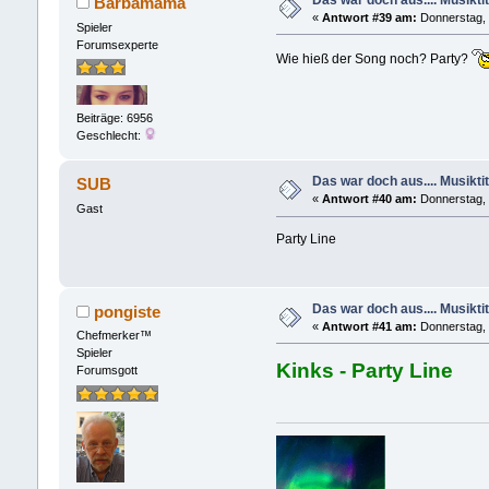
Barbamama
«
Antwort #39 am:
Donnerstag, 
Spieler
Forumsexperte
Wie hieß der Song noch? Party?
Beiträge: 6956
Geschlecht:
Das war doch aus.... Musiktit
SUB
«
Antwort #40 am:
Donnerstag, 
Gast
Party Line
Das war doch aus.... Musiktit
pongiste
«
Antwort #41 am:
Donnerstag, 
Chefmerker™
Spieler
Kinks - Party Line
Forumsgott