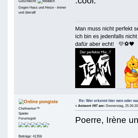
Geschlecht:
Gegen Hass und Hetze - immer
und überall!
Man muss nicht perfek
Ich bin es jedenfalls nicht
dafür aber echt! 💛⚽️🖤
Re: Wer erkennt hier wen oder w
pongiste
«
Antwort #97 am:
Donnerstag, 25.09.20
Chefmerker™
Spieler
Poerre, Irène u
Forumsgott
Beiträge: 41356