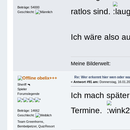
Beiträge: 54000
ratlos sind.
Geschlecht:
Ich wäre also a
Meine Bilderwelt:
Re: Wer erkennt hier wen oder w
obelix+++
«
Antwort #91 am:
Donnerstag, 16.01.20
Sheriff 🔫
Spieler
Ich mach später
Forumslegende
Termine.
Beiträge: 14662
Geschlecht:
Team Greenhorns,
Bembelpetzer, QuizResort