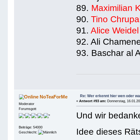
89.
Maximilian 
90.
Tino Chrupa
91.
Alice Weidel
92. Ali Chamene
93. Baschar al A
Re: Wer erkennt hier wen oder w
NoTeaForMe
«
Antwort #93 am:
Donnerstag, 16.01.20
Moderator
Forumsgott
Und wir bedanke
Beiträge: 54000
Idee dieses Rät
Geschlecht: