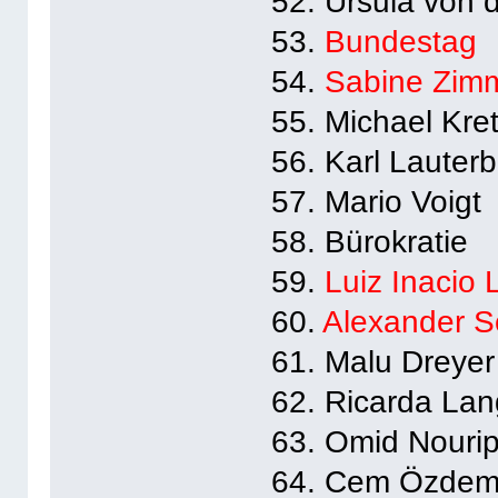
52. Ursula von 
53.
Bundestag
54.
Sabine Zim
55. Michael Kre
56. Karl Lauter
57. Mario Voigt
58. Bürokratie
59.
Luiz Inacio 
60.
Alexander S
61. Malu Dreyer
62. Ricarda Lan
63. Omid Nouri
64. Cem Özdem