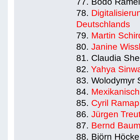
77. Bodo Rame
78.
Digitalisier
Deutschlands
79.
Martin Schi
80.
Janine Wiss
81. Claudia Sh
82.
Yahya Sinw
83. Wolodymyr 
84.
Mexikanisch
85.
Cyril Rama
86.
Jürgen Treut
87.
Bernd Bau
88. Björn Höcke