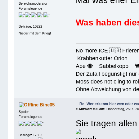
Mal was eher Ei
Bereichsmoderator
Forumslegende
Was haben die
Beiträge: 10222
Nieder mit dem Krieg!
No more ICE 🇺🇸 Friere
Krabbenkutter Orion
Ape 🐝 Sabbelkopp 
Der Zufall begünstigt nur
Moss does not cling to rol
Ohne Abweichung von der N
Re: Wer erkennt hier wen oder w
Bine05
«
Antwort #96 am:
Donnerstag, 25.09.20
Spieler
Forumslegende
Sie tragen alle
Beiträge: 17352