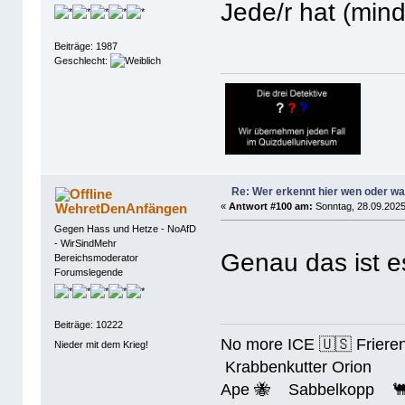
Jede/r hat (min
Beiträge: 1987
Geschlecht:
Re: Wer erkennt hier wen oder w
WehretDenAnfängen
«
Antwort #100 am:
Sonntag, 28.09.2025
Gegen Hass und Hetze - NoAfD
- WirSindMehr
Genau das ist 
Bereichsmoderator
Forumslegende
Beiträge: 10222
No more ICE 🇺🇸 Friere
Nieder mit dem Krieg!
Krabbenkutter Orion
Ape 🐝 Sabbelkopp 