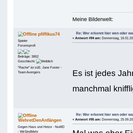
Meine Bilderwelt:
Re: Wer erkennt hier wen oder w
pfiffikus74
«
Antwort #94 am:
Donnerstag, 16.01.20
Spieler
Forumsprofi
Beiträge: 3802
Geschlecht:
"Rache" ist süß: Jane Foster -
Es ist jedes Ja
Team Avengers
manchmal kniffli
Re: Wer erkennt hier wen oder w
WehretDenAnfängen
«
Antwort #95 am:
Donnerstag, 25.09.20
Gegen Hass und Hetze - NoAfD
- WirSindMehr