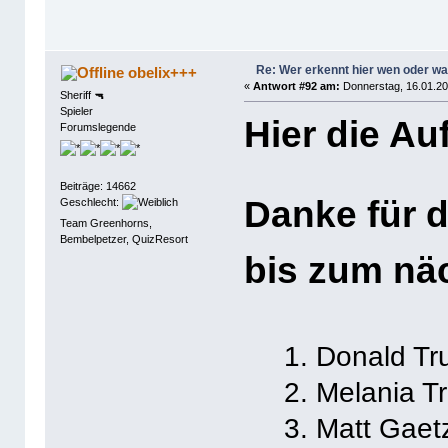
Re: Wer erkennt hier wen oder w
obelix+++
«
Antwort #92 am:
Donnerstag, 16.01.20
Sheriff 🔫
Spieler
Hier die Au
Forumslegende
Beiträge: 14662
Danke für d
Geschlecht:
Team Greenhorns,
Bembelpetzer, QuizResort
bis zum nä
1. Donald T
2. Melania T
3. Matt Gaet