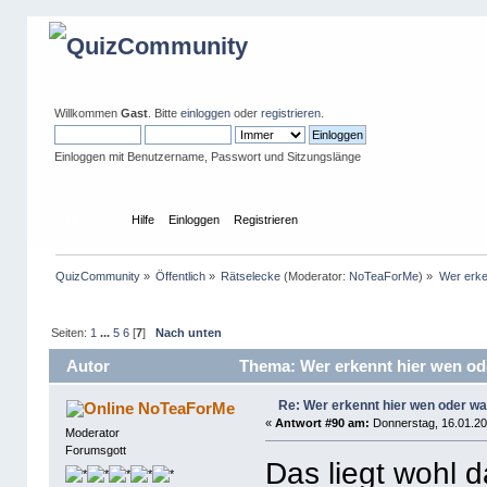
Willkommen
Gast
. Bitte
einloggen
oder
registrieren
.
Einloggen mit Benutzername, Passwort und Sitzungslänge
Übersicht
Hilfe
Einloggen
Registrieren
QuizCommunity
»
Öffentlich
»
Rätselecke
(Moderator:
NoTeaForMe
) »
Wer erke
Seiten:
1
...
5
6
[
7
]
Nach unten
Autor
Thema: Wer erkennt hier wen od
Re: Wer erkennt hier wen oder w
NoTeaForMe
«
Antwort #90 am:
Donnerstag, 16.01.20
Moderator
Forumsgott
Das liegt wohl 