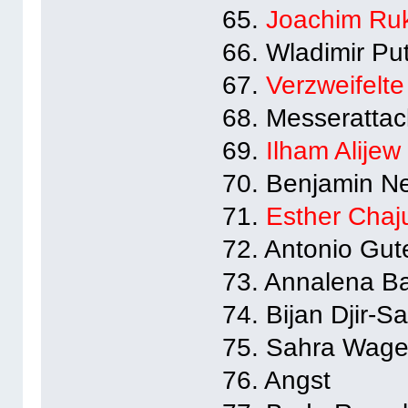
65.
Joachim Ru
66. Wladimir Put
67.
Verzweifelt
68. Messeratta
69.
Ilham Alijew
70. Benjamin N
71.
Esther Chaj
72. Antonio Gut
73. Annalena B
74. Bijan Djir-Sa
75. Sahra Wage
76. Angst