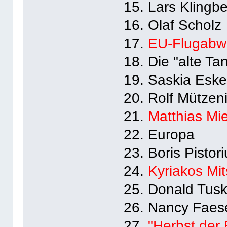
15. Lars Klingbe
16. Olaf Scholz
17.
EU-Flugabw
18. Die "alte Ta
19. Saskia Esk
20. Rolf Mützen
21.
Matthias Mi
22. Europa
23. Boris Pistor
24.
Kyriakos Mit
25. Donald Tus
26. Nancy Faes
27.
"Herbst der