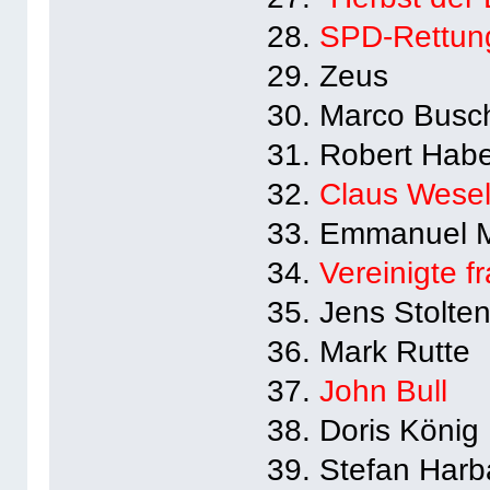
28.
SPD-Rettun
29. Zeus
30. Marco Bus
31. Robert Hab
32.
Claus Wese
33. Emmanuel 
34.
Vereinigte f
35. Jens Stolte
36. Mark Rutte
37.
John Bull
38. Doris König
39. Stefan Harb