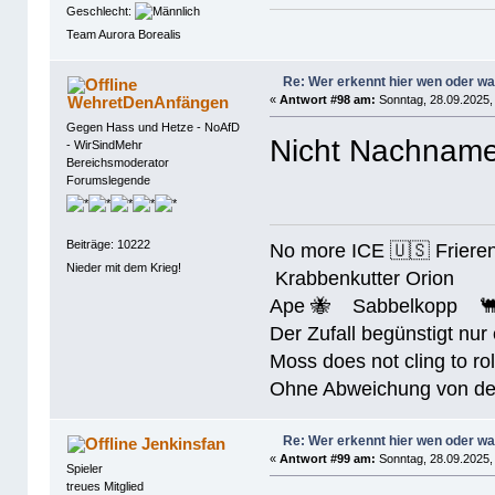
Geschlecht:
Team Aurora Borealis
Re: Wer erkennt hier wen oder w
WehretDenAnfängen
«
Antwort #98 am:
Sonntag, 28.09.2025,
Gegen Hass und Hetze - NoAfD
Nicht Nachname
- WirSindMehr
Bereichsmoderator
Forumslegende
Beiträge: 10222
No more ICE 🇺🇸 Friere
Nieder mit dem Krieg!
Krabbenkutter Orion
Ape 🐝 Sabbelkopp 
Der Zufall begünstigt nur
Moss does not cling to rol
Ohne Abweichung von der N
Re: Wer erkennt hier wen oder w
Jenkinsfan
«
Antwort #99 am:
Sonntag, 28.09.2025,
Spieler
treues Mitglied