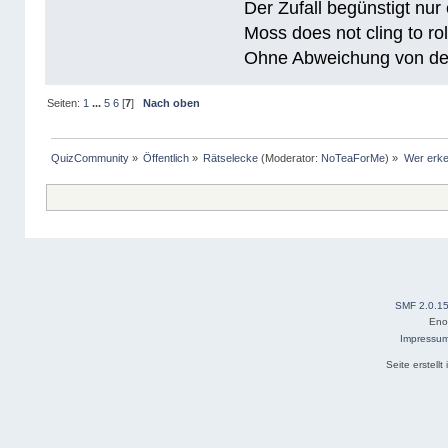
Der Zufall begünstigt nur
Moss does not cling to rol
Ohne Abweichung von der N
Seiten:
1
...
5
6
[
7
]
Nach oben
QuizCommunity
»
Öffentlich
»
Rätselecke
(Moderator:
NoTeaForMe
) »
Wer erke
SMF 2.0.1
Eno
Impressu
Seite erstell