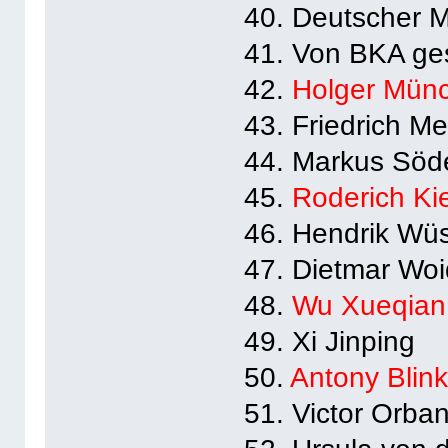
40. Deutscher M
41. Von BKA ge
42.
Holger Mün
43. Friedrich Me
44. Markus Söd
45.
Roderich Ki
46. Hendrik Wüs
47. Dietmar Wo
48.
Wu Xueqian
49. Xi Jinping
50.
Antony Blin
51. Victor Orba