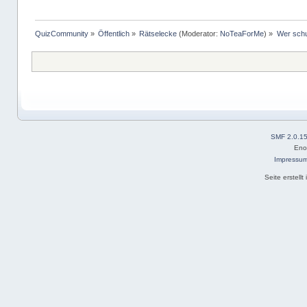
QuizCommunity
»
Öffentlich
»
Rätselecke
(Moderator:
NoTeaForMe
) »
Wer schu
SMF 2.0.1
Eno
Impressu
Seite erstell