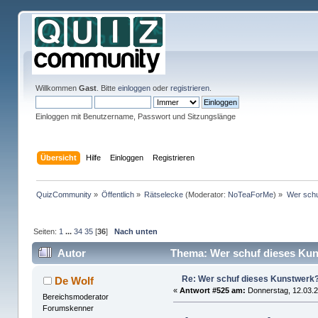
Willkommen
Gast
. Bitte
einloggen
oder
registrieren
.
Einloggen mit Benutzername, Passwort und Sitzungslänge
Übersicht
Hilfe
Einloggen
Registrieren
QuizCommunity
»
Öffentlich
»
Rätselecke
(Moderator:
NoTeaForMe
) »
Wer schu
Seiten:
1
...
34
35
[
36
]
Nach unten
Autor
Thema: Wer schuf dieses Kun
Re: Wer schuf dieses Kunstwerk
De Wolf
«
Antwort #525 am:
Donnerstag, 12.03.2
Bereichsmoderator
Forumskenner