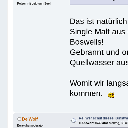
Pelzer mit Leib unn Seel!
Das ist natürlic
Single Malt aus d
Boswells!
Gebrannt und or
Quellwasser aus
Womit wir langs
kommen.
Re: Wer schuf dieses Kunstw
De Wolf
«
Antwort #530 am:
Montag, 30.03
Bereichsmoderator