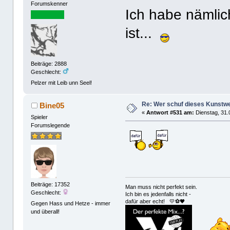
Forumskenner
Ich habe nämlic
ist...
Beiträge: 2888
Geschlecht:
Pelzer mit Leib unn Seel!
Re: Wer schuf dieses Kunstw
Bine05
«
Antwort #531 am:
Dienstag, 31.
Spieler
Forumslegende
Beiträge: 17352
Man muss nicht perfekt sein.
Geschlecht:
Ich bin es jedenfalls nicht -
dafür aber echt! 💛⚽️🖤
Gegen Hass und Hetze - immer
und überall!