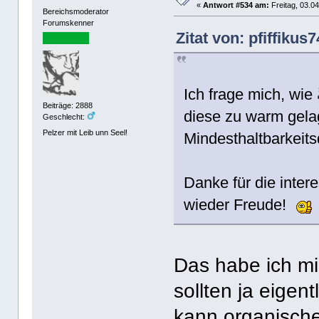
«
Antwort #534 am:
Freitag, 03.04
Bereichsmoderator
Forumskenner
Zitat von: pfiffikus
Ich frage mich, wi
Beiträge: 2888
diese zu warm gelag
Geschlecht:
Pelzer mit Leib unn Seel!
Mindesthaltbarkeit
Danke für die inte
wieder Freude!
Das habe ich mi
sollten ja eigent
kann organische