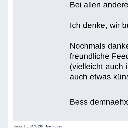
Bei allen andere
Ich denke, wir 
Nochmals danke 
freundliche Fee
(vielleicht auch i
auch etwas kün
Bess demnaeh
Seiten:
1
...
34
35
[
36
]
Nach oben