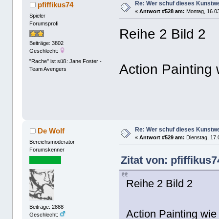
Re: Wer schuf dieses Kunstw
pfiffikus74
«
Antwort #528 am:
Montag, 16.03
Spieler
Forumsprofi
Reihe 2 Bild 2
Beiträge: 3802
Geschlecht:
"Rache" ist süß: Jane Foster -
Action Painting
Team Avengers
Re: Wer schuf dieses Kunstw
De Wolf
«
Antwort #529 am:
Dienstag, 17.
Bereichsmoderator
Forumskenner
Zitat von: pfiffiku
Reihe 2 Bild 2
Beiträge: 2888
Action Painting wie
Geschlecht: