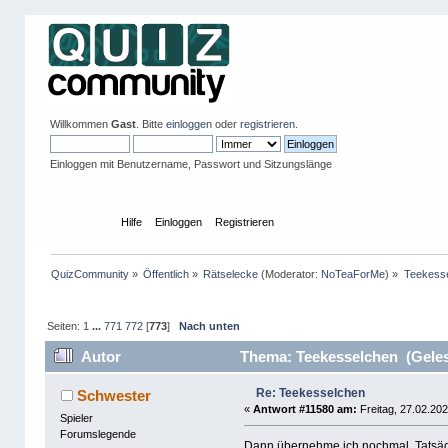
Willkommen
Gast
. Bitte
einloggen
oder
registrieren
.
Einloggen mit Benutzername, Passwort und Sitzungslänge
Übersicht
Hilfe
Einloggen
Registrieren
QuizCommunity
»
Öffentlich
»
Rätselecke
(Moderator:
NoTeaForMe
) »
Teekess
Seiten:
1
...
771
772
[
773
]
Nach unten
Autor
Thema: Teekesselchen (Geles
Re: Teekesselchen
Schwester
«
Antwort #11580 am:
Freitag, 27.02.202
Spieler
Forumslegende
Dann übernehme ich nochmal. Tatsäch