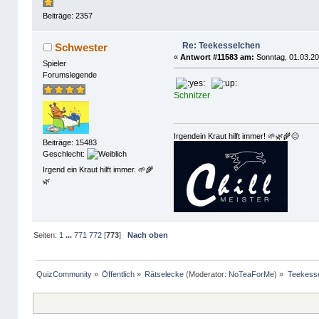
Beiträge: 2357
Re: Teekesselchen
Schwester
«
Antwort #11583 am:
Sonntag, 01.03.20
Spieler
Forumslegende
Schnitzer
Irgendein Kraut hilft immer! 🌱🌿🌾😊
Beiträge: 15483
Geschlecht:
Irgend ein Kraut hilft immer. 🌱🌾
🌿
Seiten:
1
...
771
772
[
773
]
Nach oben
QuizCommunity
»
Öffentlich
»
Rätselecke
(Moderator:
NoTeaForMe
) »
Teekess