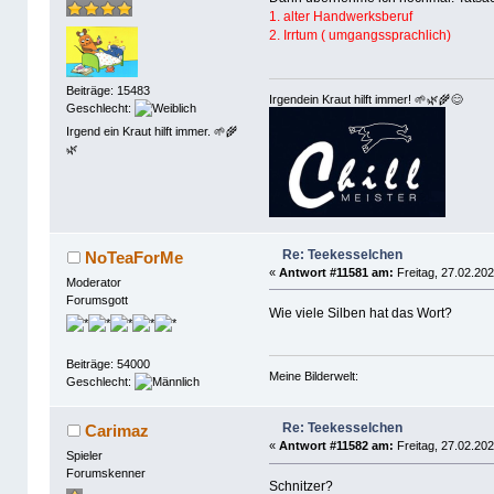
1. alter Handwerksberuf
2. Irrtum ( umgangssprachlich)
Beiträge: 15483
Irgendein Kraut hilft immer! 🌱🌿🌾😊
Geschlecht:
Irgend ein Kraut hilft immer. 🌱🌾
🌿
Re: Teekesselchen
NoTeaForMe
«
Antwort #11581 am:
Freitag, 27.02.202
Moderator
Forumsgott
Wie viele Silben hat das Wort?
Beiträge: 54000
Meine Bilderwelt:
Geschlecht:
Re: Teekesselchen
Carimaz
«
Antwort #11582 am:
Freitag, 27.02.202
Spieler
Forumskenner
Schnitzer?