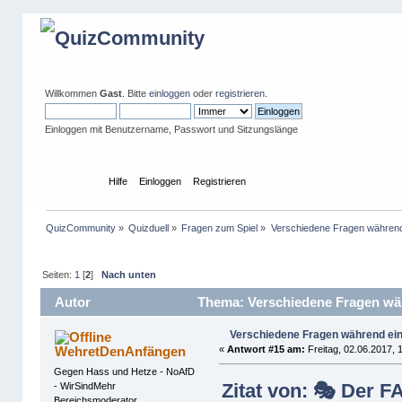
Willkommen
Gast
. Bitte
einloggen
oder
registrieren
.
Einloggen mit Benutzername, Passwort und Sitzungslänge
Übersicht
Hilfe
Einloggen
Registrieren
QuizCommunity
»
Quizduell
»
Fragen zum Spiel
»
Verschiedene Fragen während 
Seiten:
1
[
2
]
Nach unten
Autor
Thema: Verschiedene Fragen wäh
Verschiedene Fragen während ein
WehretDenAnfängen
«
Antwort #15 am:
Freitag, 02.06.2017, 
Gegen Hass und Hetze - NoAfD
Zitat von: 🎭 Der F
- WirSindMehr
Bereichsmoderator