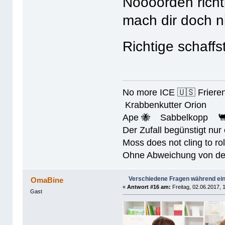
Noooorden richt
mach dir doch n
Richtige schaf
No more ICE 🇺🇸 Friere
Krabbenkutter Orion
Ape 🐝 Sabbelkopp 
Der Zufall begünstigt nur
Moss does not cling to rol
Ohne Abweichung von der N
Verschiedene Fragen während ein
OmaBine
«
Antwort #16 am:
Freitag, 02.06.2017, 
Gast