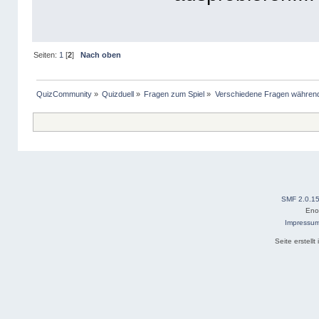
Seiten:
1
[
2
]
Nach oben
QuizCommunity
»
Quizduell
»
Fragen zum Spiel
»
Verschiedene Fragen während 
SMF 2.0.1
Eno
Impressu
Seite erstell