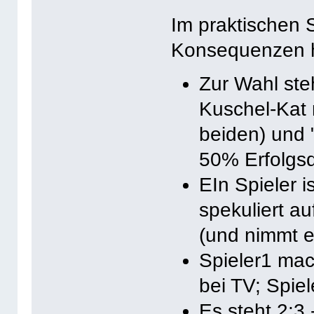
Im praktischen 
Konsequenzen 
Zur Wahl ste
Kuschel-Kat 
beiden) und "
50% Erfolgsq
EIn Spieler i
spekuliert a
(und nimmt e
Spieler1 mac
bei TV; Spie
Es steht 2:3