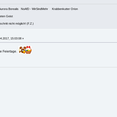
n ✊ Aurora Borealis NoAfD - WirSindMehr Krabbenkutter Orion
teten Geist
hritt nicht möglich! (F.Z.)
4.2017, 15:03:08 »
ne Feiertage.