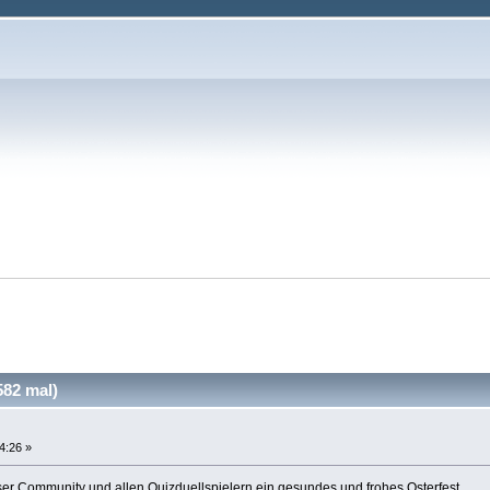
82 mal)
4:26 »
ser Community und allen Quizduellspielern ein gesundes und frohes Osterfest