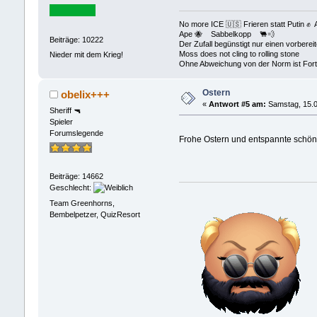
No more ICE 🇺🇸 Frieren statt Puti
Ape 🐝 Sabbelkopp 🐫💨
Beiträge: 10222
Der Zufall begünstigt nur einen vorberei
Moss does not cling to rolling stone
Nieder mit dem Krieg!
Ohne Abweichung von der Norm ist Fortsc
Ostern
obelix+++
«
Antwort #5 am:
Samstag, 15.0
Sheriff 🔫
Spieler
Forumslegende
Frohe Ostern und entspannte schö
Beiträge: 14662
Geschlecht:
Team Greenhorns,
Bembelpetzer, QuizResort