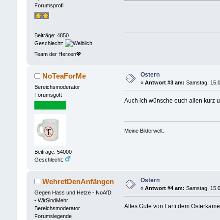
Forumsprofi
Beiträge: 4850
Geschlecht:
Team der Herzen💖
Ostern
NoTeaForMe
«
Antwort #3 am:
Samstag, 15.0
Bereichsmoderator
Forumsgott
Auch ich wünsche euch allen kurz 
Meine Bilderwelt:
Beiträge: 54000
Geschlecht:
Ostern
WehretDenAnfängen
«
Antwort #4 am:
Samstag, 15.0
Gegen Hass und Hetze - NoAfD
- WirSindMehr
Alles Gute von Farti dem Osterkame
Bereichsmoderator
Forumslegende