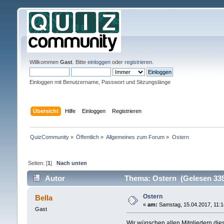
Willkommen
Gast
. Bitte
einloggen
oder
registrieren
.
Einloggen mit Benutzername, Passwort und Sitzungslänge
Übersicht
Hilfe
Einloggen
Registrieren
QuizCommunity
»
Öffentlich
»
Allgemeines zum Forum
»
Ostern
Seiten: [
1
]
Nach unten
Autor
Thema: Ostern (Gelesen 335
Ostern
Bella
«
am:
Samstag, 15.04.2017, 11:1
Gast
Wir wünschen allen Mitgliedern die