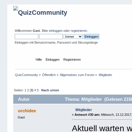
Willkommen
Gast
. Bitte
einloggen
oder
registrieren
.
Einloggen mit Benutzername, Passwort und Sitzungslänge
Übersicht
Hilfe
Einloggen
Registrieren
QuizCommunity
»
Öffentlich
»
Allgemeines zum Forum
»
Mitglieder
Seiten:
1
2
[
3
]
4
5
Nach unten
Autor
Thema: Mitglieder (Gelesen 215
Mitglieder
orchidee
«
Antwort #30 am:
Mittwoch, 13.12.2017,
Gast
Aktuell warten w