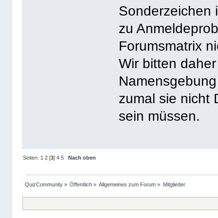
Sonderzeichen 
zu Anmeldeprob
Forumsmatrix ni
Wir bitten dahe
Namensgebung i
zumal sie nicht
sein müssen.
Seiten:
1
2
[
3
]
4
5
Nach oben
QuizCommunity
»
Öffentlich
»
Allgemeines zum Forum
»
Mitglieder