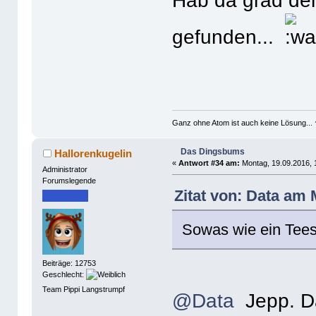
Hab da grad den
gefunden...
Ganz ohne Atom ist auch keine Lösung... 
Das Dingsbums
Hallorenkugelin
«
Antwort #34 am:
Montag, 19.09.2016, 
Administrator
Forumslegende
Zitat von: Data am 
Sowas wie ein Tees
Beiträge: 12753
Geschlecht:
Team Pippi Langstrumpf
@Data
Jepp. Da