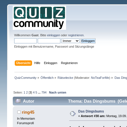
Willkommen
Gast
. Bitte
einloggen
oder
registrieren
.
Einloggen mit Benutzername, Passwort und Sitzungslänge
Übersicht
Hilfe
Einloggen
Registrieren
QuizCommunity
»
Öffentlich
»
Rätselecke
(Moderator:
NoTeaForMe
) »
Das Din
Seiten:
1
2
[
3
]
4
5
...
794
Nach unten
Autor
Thema: Das Dingsbums (Gele
Das Dingsbums
ring45
«
Antwort #30 am:
Montag, 19.09.
In Memoriam
Forumsprofi