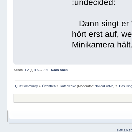
Dann singt er '
hört erst auf, 
Minikamera hält
Seiten:
1
2
[
3
]
4
5
...
794
Nach oben
QuizCommunity
»
Öffentlich
»
Rätselecke
(Moderator:
NoTeaForMe
) »
Das Din
SMF 2.0.1