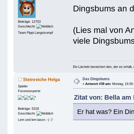
Dingsbums an d
Beiträge: 12753
Geschlecht:
(Lies mal von A
Team Pippi Langstrumpf
viele Dingsbu
Ein Lächeln bereichert den, der es erhäl
Das Dingsbums
Steinreiche Helga
«
Antwort #39 am:
Montag, 19.09.
Spieler
Forumsexperte
Zitat von: Bella am
Beiträge: 5318
Er hat was? Ein D
Geschlecht:
Lem und lem lassn :-) 🎈