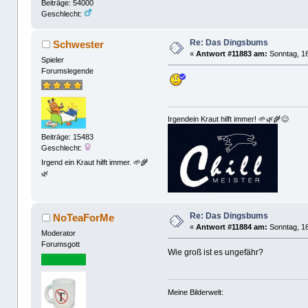
Beiträge: 54000
Geschlecht:
Re: Das Dingsbums
Schwester
«
Antwort #11883 am:
Sonntag, 16
Spieler
Forumslegende
Irgendein Kraut hilft immer! 🌱🌿🌾😊
Beiträge: 15483
Geschlecht:
Irgend ein Kraut hilft immer. 🌱🌾
🌿
Re: Das Dingsbums
NoTeaForMe
«
Antwort #11884 am:
Sonntag, 16
Moderator
Forumsgott
Wie groß ist es ungefähr?
Meine Bilderwelt: