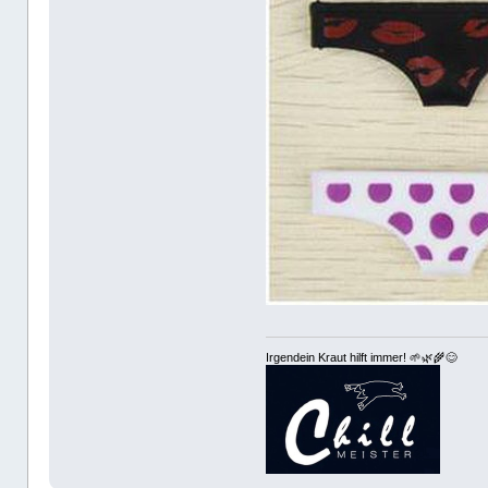
Irgendein Kraut hilft immer! 🌱🌿🌾😊