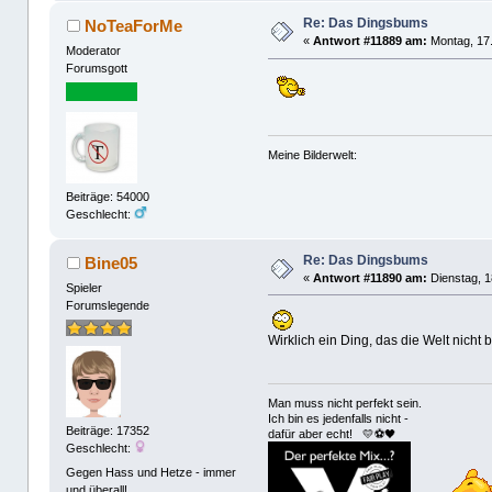
Re: Das Dingsbums
NoTeaForMe
«
Antwort #11889 am:
Montag, 17.
Moderator
Forumsgott
Meine Bilderwelt:
Beiträge: 54000
Geschlecht:
Re: Das Dingsbums
Bine05
«
Antwort #11890 am:
Dienstag, 1
Spieler
Forumslegende
Wirklich ein Ding, das die Welt nicht 
Man muss nicht perfekt sein.
Ich bin es jedenfalls nicht -
Beiträge: 17352
dafür aber echt! 💛⚽️🖤
Geschlecht:
Gegen Hass und Hetze - immer
und überall!