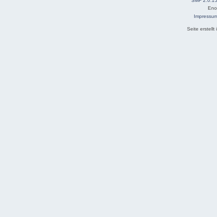
SMF 2.0.1
Eno
Impressu
Seite erstell