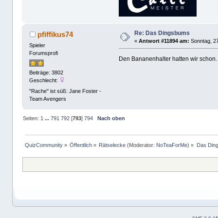
Re: Das Dingsbums
pfiffikus74
«
Antwort #11894 am:
Sonntag, 27
Spieler
Forumsprofi
Den Bananenhalter hatten wir schon. E
Beiträge: 3802
Geschlecht:
"Rache" ist süß: Jane Foster -
Team Avengers
Seiten:
1
...
791
792
[
793
]
794
Nach oben
QuizCommunity
»
Öffentlich
»
Rätselecke
(Moderator:
NoTeaForMe
) »
Das Din