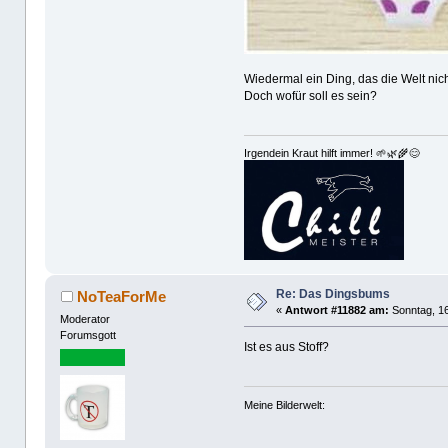
Wiedermal ein Ding, das die Welt nic
Doch wofür soll es sein?
Irgendein Kraut hilft immer! 🌱🌿🌾😊
Re: Das Dingsbums
NoTeaForMe
«
Antwort #11882 am:
Sonntag, 16
Moderator
Forumsgott
Ist es aus Stoff?
Meine Bilderwelt: