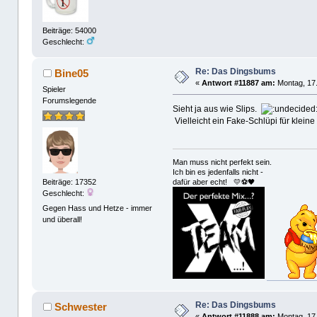
Beiträge: 54000
Geschlecht:
Re: Das Dingsbums
Bine05
«
Antwort #11887 am:
Montag, 17.
Spieler
Forumslegende
Sieht ja aus wie Slips.
Vielleicht ein Fake-Schlüpi für klei
Man muss nicht perfekt sein.
Ich bin es jedenfalls nicht -
dafür aber echt! 💛⚽️🖤
Beiträge: 17352
Geschlecht:
Gegen Hass und Hetze - immer
und überall!
Re: Das Dingsbums
Schwester
«
Antwort #11888 am:
Montag, 17.