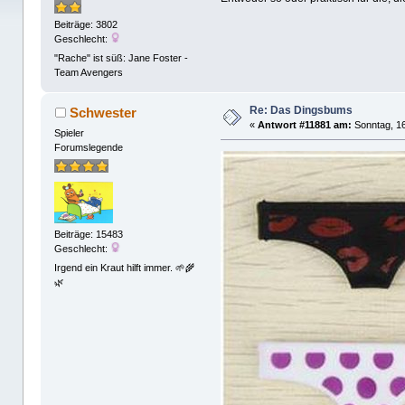
Beiträge: 3802
Geschlecht:
"Rache" ist süß: Jane Foster -
Team Avengers
Re: Das Dingsbums
Schwester
«
Antwort #11881 am:
Sonntag, 16
Spieler
Forumslegende
Beiträge: 15483
Geschlecht:
Irgend ein Kraut hilft immer. 🌱🌾
🌿