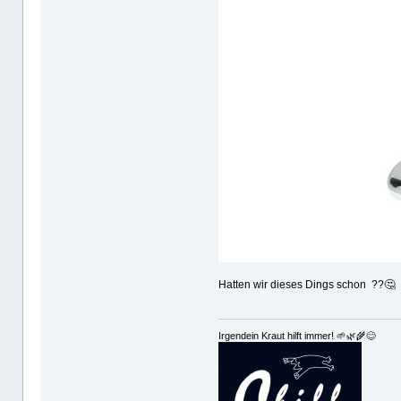
Hatten wir dieses Dings schon ??🤔
Irgendein Kraut hilft immer! 🌱🌿🌾😊