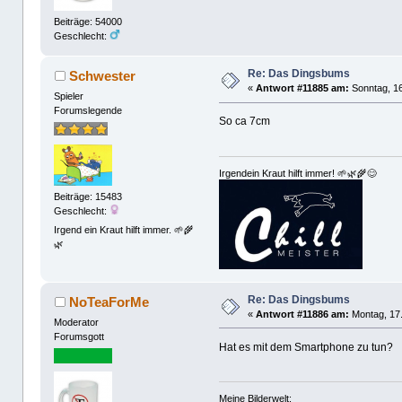
Beiträge: 54000
Geschlecht:
Re: Das Dingsbums
Schwester
«
Antwort #11885 am:
Sonntag, 16
Spieler
Forumslegende
So ca 7cm
Irgendein Kraut hilft immer! 🌱🌿🌾😊
Beiträge: 15483
Geschlecht:
Irgend ein Kraut hilft immer. 🌱🌾
🌿
Re: Das Dingsbums
NoTeaForMe
«
Antwort #11886 am:
Montag, 17.
Moderator
Forumsgott
Hat es mit dem Smartphone zu tun?
Meine Bilderwelt: