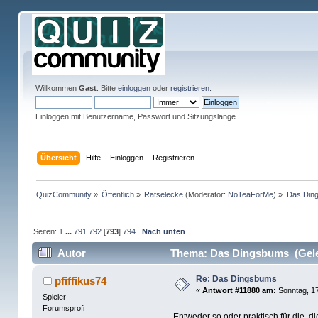
Willkommen
Gast
. Bitte
einloggen
oder
registrieren
.
Einloggen mit Benutzername, Passwort und Sitzungslänge
Übersicht
Hilfe
Einloggen
Registrieren
QuizCommunity
»
Öffentlich
»
Rätselecke
(Moderator:
NoTeaForMe
) »
Das Din
Seiten:
1
...
791
792
[
793
]
794
Nach unten
Autor
Thema: Das Dingsbums (Gele
Re: Das Dingsbums
pfiffikus74
«
Antwort #11880 am:
Sonntag, 17
Spieler
Forumsprofi
Entweder so oder praktisch für die, 