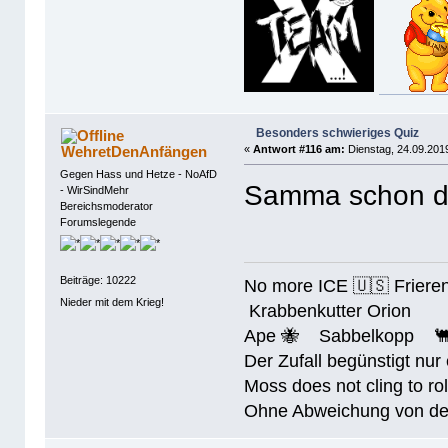
Besonders schwieriges Quiz
WehretDenAnfängen
«
Antwort #116 am:
Dienstag, 24.09.2019
Gegen Hass und Hetze - NoAfD
Samma schon dr
- WirSindMehr
Bereichsmoderator
Forumslegende
Beiträge: 10222
No more ICE 🇺🇸 Friere
Nieder mit dem Krieg!
Krabbenkutter Orion
Ape 🐝 Sabbelkopp 
Der Zufall begünstigt nur
Moss does not cling to rol
Ohne Abweichung von der N