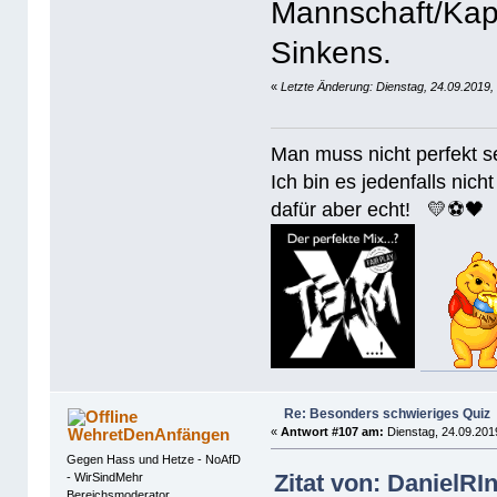
Mannschaft/Kap
Sinkens.
«
Letzte Änderung: Dienstag, 24.09.2019,
Man muss nicht perfek
Ich bin es jedenfalls nicht
dafür aber echt! 💛⚽️🖤
Re: Besonders schwieriges Quiz
WehretDenAnfängen
«
Antwort #107 am:
Dienstag, 24.09.201
Gegen Hass und Hetze - NoAfD
Zitat von: DanielRI
- WirSindMehr
Bereichsmoderator