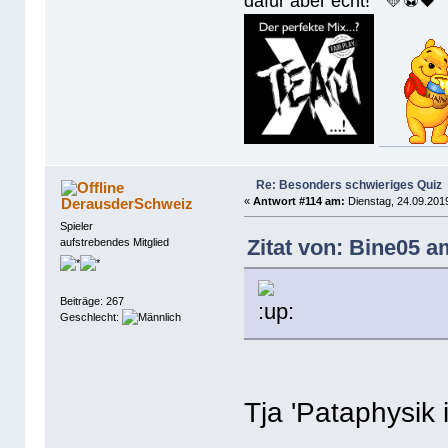
dafür aber echt! 💛⚽️🖤
Re: Besonders schwieriges Quiz
DerausderSchweiz
«
Antwort #114 am:
Dienstag, 24.09.2019
Spieler
Zitat von: Bine05 a
aufstrebendes Mitglied
Beiträge: 267
Geschlecht:
Tja 'Pataphysik