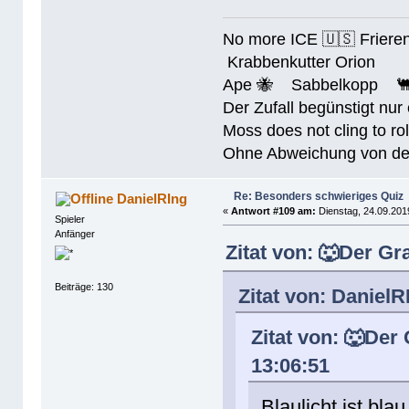
No more ICE 🇺🇸 Friere
Krabbenkutter Orion
Ape 🐝 Sabbelkopp 
Der Zufall begünstigt nur
Moss does not cling to rol
Ohne Abweichung von der N
Re: Besonders schwieriges Quiz
DanielRIng
«
Antwort #109 am:
Dienstag, 24.09.201
Spieler
Anfänger
Zitat von: 🐺Der Gr
Beiträge: 130
Zitat von: DanielR
Zitat von: 🐺Der
13:06:51
Blaulicht ist blau 