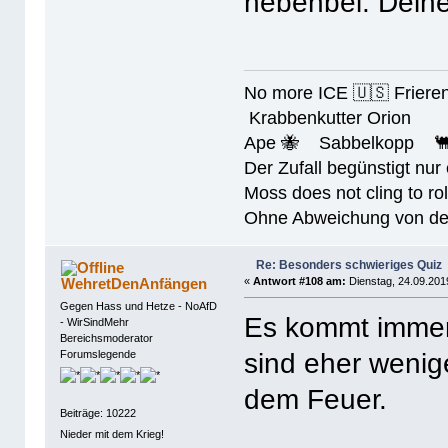
nebenbei. Deine
No more ICE 🇺🇸 Friere
Krabbenkutter Orion
Ape 🐝 Sabbelkopp 
Der Zufall begünstigt nur
Moss does not cling to rol
Ohne Abweichung von der N
Re: Besonders schwieriges Quiz
WehretDenAnfängen
«
Antwort #108 am:
Dienstag, 24.09.201
Gegen Hass und Hetze - NoAfD
Es kommt immer
- WirSindMehr
Bereichsmoderator
sind eher wenige
Forumslegende
dem Feuer.
Beiträge: 10222
Nieder mit dem Krieg!