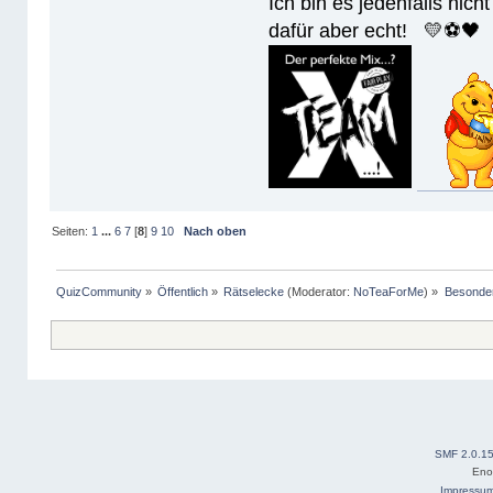
Ich bin es jedenfalls nicht
dafür aber echt! 💛⚽️🖤
Seiten:
1
...
6
7
[
8
]
9
10
Nach oben
QuizCommunity
»
Öffentlich
»
Rätselecke
(Moderator:
NoTeaForMe
) »
Besonder
SMF 2.0.1
Eno
Impressu