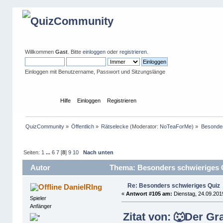
Willkommen
Gast
. Bitte
einloggen
oder
registrieren
.
Einloggen mit Benutzername, Passwort und Sitzungslänge
Übersicht
Hilfe
Einloggen
Registrieren
QuizCommunity
»
Öffentlich
»
Rätselecke
(Moderator:
NoTeaForMe
) »
Besonder
Seiten:
1
...
6
7
[
8
]
9
10
Nach unten
Autor
Thema: Besonders schwieriges Q
Re: Besonders schwieriges Quiz
DanielRIng
«
Antwort #105 am:
Dienstag, 24.09.201
Spieler
Anfänger
Zitat von: 🐺Der Gr