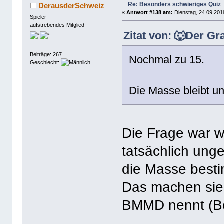
Re: Besonders schwieriges Quiz
DerausderSchweiz
«
Antwort #138 am:
Dienstag, 24.09.201
Spieler
aufstrebendes Mitglied
Zitat von: 🐺Der Gr
Beiträge: 267
Nochmal zu 15.
Geschlecht:
Die Masse bleibt un
Die Frage war w
tatsächlich ung
die Masse best
Das machen sie 
BMMD nennt (B