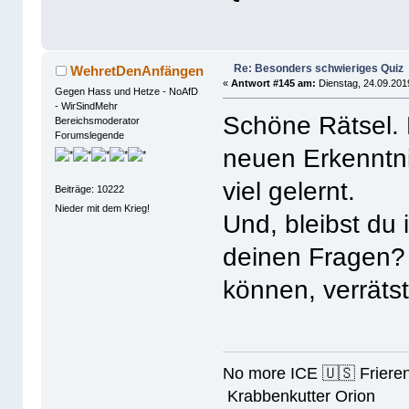
Re: Besonders schwieriges Quiz
WehretDenAnfängen
«
Antwort #145 am:
Dienstag, 24.09.201
Gegen Hass und Hetze - NoAfD
- WirSindMehr
Schöne Rätsel. 
Bereichsmoderator
Forumslegende
neuen Erkenntni
viel gelernt.
Beiträge: 10222
Nieder mit dem Krieg!
Und, bleibst du 
deinen Fragen? 
können, verräts
No more ICE 🇺🇸 Friere
Krabbenkutter Orion