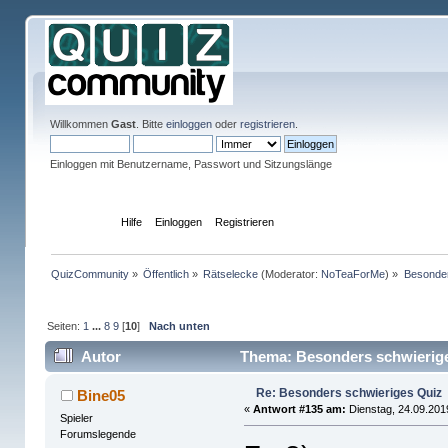
Willkommen
Gast
. Bitte
einloggen
oder
registrieren
.
Einloggen mit Benutzername, Passwort und Sitzungslänge
Übersicht
Hilfe
Einloggen
Registrieren
QuizCommunity
»
Öffentlich
»
Rätselecke
(Moderator:
NoTeaForMe
) »
Besonder
Seiten:
1
...
8
9
[
10
]
Nach unten
Autor
Thema: Besonders schwierige
Re: Besonders schwieriges Quiz
Bine05
«
Antwort #135 am:
Dienstag, 24.09.201
Spieler
Forumslegende