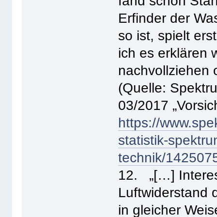
fand schon Stan
Erfinder der W
so ist, spielt e
ich es erklären 
nachvollziehen 
(Quelle: Spektr
03/2017 „Vorsicht
https://www.spek
statistik-spektr
technik/142507
12. „[…] Intere
Luftwiderstand 
in gleicher Wei