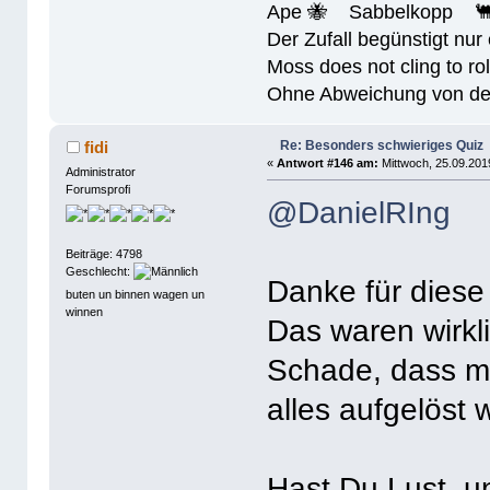
Ape 🐝 Sabbelkopp 
Der Zufall begünstigt nur
Moss does not cling to rol
Ohne Abweichung von der N
Re: Besonders schwieriges Quiz
fidi
«
Antwort #146 am:
Mittwoch, 25.09.201
Administrator
Forumsprofi
@DanielRIng
Beiträge: 4798
Geschlecht:
Danke für dies
buten un binnen wagen un
winnen
Das waren wirkl
Schade, dass mi
alles aufgelöst 
Hast Du Lust, u