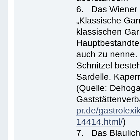
6. Das Wiener S
„Klassische Garni
klassischen Gar
Hauptbestandtei
auch zu nenne. 
Schnitzel beste
Sardelle, Kapern
(Quelle: Dehoga
Gaststättenver
pr.de/gastrolexi
14414.html/
)
7. Das Blaulich