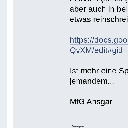
aber auch in be
etwas reinschre
https://docs.
QvXM/edit#gid
Ist mehr eine Spi
jemandem...
MfG Ansgar
Queequeg