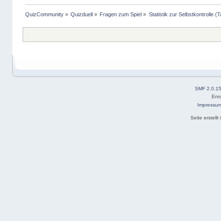
QuizCommunity
»
Quizduell
»
Fragen zum Spiel
»
Statistik zur Selbstkontrolle (T
SMF 2.0.1
Eno
Impressu
Seite erstell