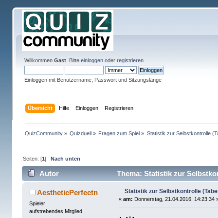
Willkommen
Gast
. Bitte
einloggen
oder
registrieren
.
Einloggen mit Benutzername, Passwort und Sitzungslänge
Übersicht
Hilfe
Einloggen
Registrieren
QuizCommunity
»
Quizduell
»
Fragen zum Spiel
»
Statistik zur Selbstkontrolle (T
Seiten: [
1
]
Nach unten
Autor
Thema: Statistik zur Selbstkon
Statistik zur Selbstkontrolle (Tabe
AestheticPerfectn
«
am:
Donnerstag, 21.04.2016, 14:23:34 
Spieler
aufstrebendes Mitglied