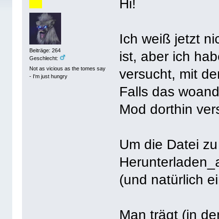
Hi!
Ich weiß jetzt ni
Beiträge: 264
ist, aber ich ha
Geschlecht:
Not as vicious as the tomes say
versucht, mit de
- I'm just hungry
Falls das woand
Mod dorthin ver
Um die Datei zu
Herunterladen_
(und natürlich e
Man trägt (in d