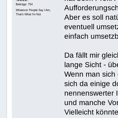
Beiträge: 754
Aufforderungsch
Whatever People Say I Am,
That’s What I’m Not
Aber es soll natü
eventuell umsetz
einfach umsetzb
Da fällt mir gle
lange Sicht - ü
Wenn man sich d
sich da einige 
nennenswerter I
und manche Vors
Vielleicht könnt