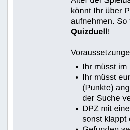
Alter der Spield
könnt Ihr über 
aufnehmen. So f
Quizduell
!
Voraussetzunge
Ihr müsst im
Ihr müsst eu
(Punkte) ang
der Suche v
DPZ mit eine
sonst klappt 
Gefunden wer