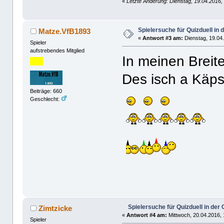
«
Letzte Änderung: Dienstag, 19.04.2016,
Spielersuche für Quizduell in
Matze.VfB1893
«
Antwort #3 am:
Dienstag, 19.04.
Spieler
aufstrebendes Mitglied
In meinen Breit
Des isch a Käpse
Beiträge: 660
Geschlecht:
Spielersuche für Quizduell in de
Zimtzicke
«
Antwort #4 am:
Mittwoch, 20.04.2016, 
Spieler