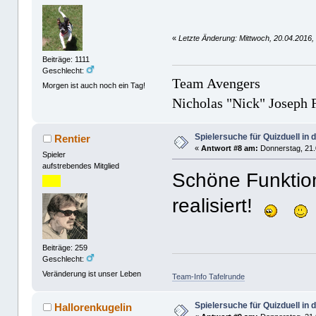
«
Letzte Änderung: Mittwoch, 20.04.2016,
Beiträge: 1111
Geschlecht:
Team Avengers
Morgen ist auch noch ein Tag!
Nicholas "Nick" Joseph F
Spielersuche für Quizduell in
Rentier
«
Antwort #8 am:
Donnerstag, 21.
Spieler
aufstrebendes Mitglied
Schöne Funktio
realisiert!
Beiträge: 259
Geschlecht:
Veränderung ist unser Leben
Team-Info Tafelrunde
Spielersuche für Quizduell in
Hallorenkugelin