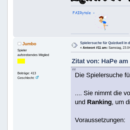
Spielersuche für Quizduell in
Jumbo
«
Antwort #11 am:
Samstag, 23.04
Spieler
aufstrebendes Mitglied
Zitat von: HaPe am 
Die Spielersuche fü
Beiträge: 413
Geschlecht:
.... Sie nimmt die
und
Ranking
, um di
Voraussetzungen: