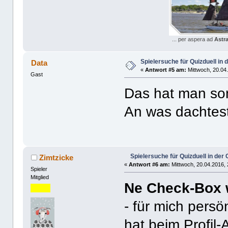
... per aspera ad
Astr
Spielersuche für Quizduell in
Data
«
Antwort #5 am:
Mittwoch, 20.04.
Gast
Das hat man so
An was dachtes
Spielersuche für Quizduell in de
Zimtzicke
«
Antwort #6 am:
Mittwoch, 20.04.2016, 
Spieler
Mitglied
Ne Check-Box 
- für mich pers
hat beim Profil-