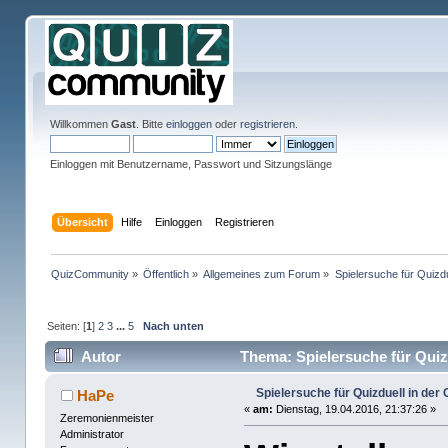
Willkommen
Gast
. Bitte
einloggen
oder
registrieren
.
Einloggen mit Benutzername, Passwort und Sitzungslänge
Übersicht
Hilfe
Einloggen
Registrieren
QuizCommunity
»
Öffentlich
»
Allgemeines zum Forum
»
Spielersuche für Quizd
Seiten: [
1
]
2
3
...
5
Nach unten
Autor
Thema: Spielersuche für Quiz
Spielersuche für Quizduell in de
HaPe
«
am:
Dienstag, 19.04.2016, 21:37:26 »
Zeremonienmeister
Administrator