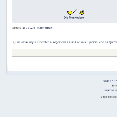
Die Musketiere
Seiten: [
1
]
2
3
...
5
Nach oben
QuizCommunity
»
Öffentlich
»
Allgemeines zum Forum
»
Spielersuche für Quizd
SMF 2.0.1
Eno
Impressu
Seite erstell