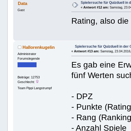
Spielersuche für Quizduell in
Data
«
Antwort #12 am:
Samstag, 23.04
Gast
Rating, also die
Spielersuche für Quizduell in de
Hallorenkugelin
«
Antwort #13 am:
Samstag, 23.04.2016,
Administrator
Forumslegende
Es gab eine Er
fünf Werten suc
Beiträge: 12753
Geschlecht:
Team Pippi Langstrumpf
- DPZ
- Punkte (Rating
- Rang (Ranking
- Anzahl Spiele