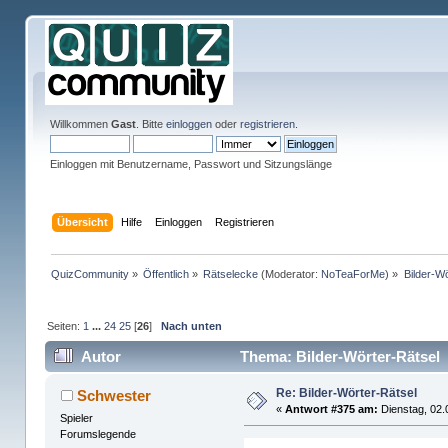
Willkommen
Gast
. Bitte
einloggen
oder
registrieren
.
Einloggen mit Benutzername, Passwort und Sitzungslänge
Übersicht
Hilfe
Einloggen
Registrieren
QuizCommunity
»
Öffentlich
»
Rätselecke
(Moderator:
NoTeaForMe
) »
Bilder-W
Seiten:
1
...
24
25
[
26
]
Nach unten
Autor
Thema: Bilder-Wörter-Rätsel 
Re: Bilder-Wörter-Rätsel
Schwester
«
Antwort #375 am:
Dienstag, 02.
Spieler
Forumslegende