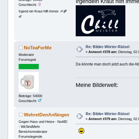
Irgendein Kraut hilft imm
Geschlecht:
Irgend ein Kraut hilft immer. 🌱🌾
🌿
Re: Bilder-Wörter-Rätsel
NoTeaForMe
«
Antwort #378 am:
Dienstag, 02.
Moderator
Forumsgott
Da könnte man doch jetzt auch die Ab
Meine Bilderwelt:
Beiträge: 54000
Geschlecht:
Re: Bilder-Wörter-Rätsel
WehretDenAnfängen
«
Antwort #379 am:
Dienstag, 02.
Gegen Hass und Hetze - NoAfD
- WirSindMehr
Bereichsmoderator
Forumslegende