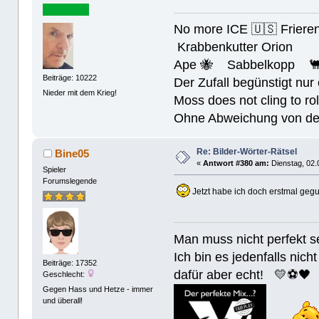
No more ICE 🇺🇸 Friere
Krabbenkutter Orion
Ape 🐝 Sabbelkopp 
Beiträge: 10222
Der Zufall begünstigt nur
Nieder mit dem Krieg!
Moss does not cling to rol
Ohne Abweichung von der N
Re: Bilder-Wörter-Rätsel
Bine05
«
Antwort #380 am:
Dienstag, 02.
Spieler
Forumslegende
Jetzt habe ich doch erstmal geguc
Man muss nicht perfek
Ich bin es jedenfalls nicht
Beiträge: 17352
dafür aber echt! 💛⚽️🖤
Geschlecht:
Gegen Hass und Hetze - immer
und überall!