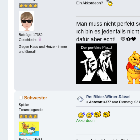
Ein Akkordeon?
Man muss nicht perfek
Ich bin es jedenfalls nicht
Beiträge: 17352
dafür aber echt! 💛⚽️🖤
Geschlecht:
Gegen Hass und Hetze - immer
und überall!
Re: Bilder-Wörter-Rätsel
Schwester
«
Antwort #377 am:
Dienstag, 02.
Spieler
Forumslegende
Akkordeon
Beiträge: 15483