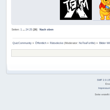
Seiten:
1
...
24
25
[
26
]
Nach oben
QuizCommunity
»
Öffentlich
»
Rätselecke
(Moderator:
NoTeaForMe
) »
Bilder-W
SMF 2.0.1
Eno
Impressu
Seite erstell