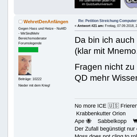
Re: Petition Streichung Computer
WehretDenAnfängen
«
Antwort #21 am:
Freitag, 07.09.2018, 
Gegen Hass und Hetze - NoAfD
- WirSindMehr
Da bin ich auch
Bereichsmoderator
Forumslegende
(klar mit Mnemo
Fragen nicht zu
QD mehr Wissen
Beiträge: 10222
Nieder mit dem Krieg!
No more ICE 🇺🇸 Friere
Krabbenkutter Orion
Ape 🐝 Sabbelkopp 
Der Zufall begünstigt nur
Moss does not cling to rol