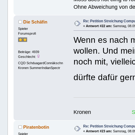
Ohne Abweichung von der N
Re: Petition Streichung Comp
Die Schäfin
«
Antwort #22 am:
Samstag, 08.09
Spieler
Forumsprofi
Wenn es nach mi
wollen. Und me
Beiträge: 4939
Geschlecht:
noch mit, viell
CQD SchduagardConnäkschn
Kronen SummerIndianSpectr
dürfte dafür ge
Kronen
Re: Petition Streichung Comp
Piratenbotin
«
Antwort #23 am:
Samstag, 08.09
Spieler