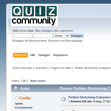
Willkommen
Gast
. Bitte
einloggen
oder
registrieren
.
Einloggen mit Benutzername, Passwort und Sitzungslänge
Übersicht
Hilfe
Einloggen
Registrieren
QuizCommunity
»
Quizduell
»
Fragen zum Spiel
»
Petition Streichung Computers
Seiten:
1
[
2
]
3
Nach unten
Autor
Thema: Petition Streichung C
Petition Streichung Computer
Cecilie
«
Antwort #15 am:
Freitag, 07.09.
Spieler
Forumskenner