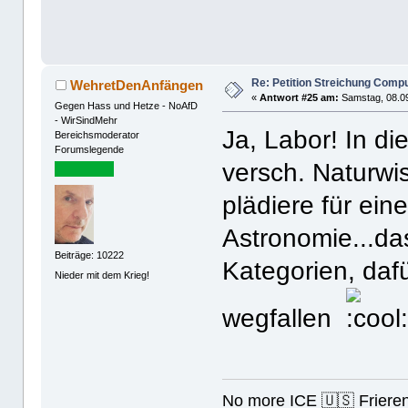
Re: Petition Streichung Comp
WehretDenAnfängen
«
Antwort #25 am:
Samstag, 08.09
Gegen Hass und Hetze - NoAfD
- WirSindMehr
Ja, Labor! In di
Bereichsmoderator
Forumslegende
versch. Naturw
plädiere für ein
Astronomie...d
Beiträge: 10222
Kategorien, daf
Nieder mit dem Krieg!
wegfallen
No more ICE 🇺🇸 Friere