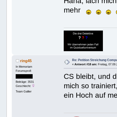
Haha, lach mich
mehr
Re: Petition Streichung Comp
ring45
«
Antwort #18 am:
Freitag, 07.09.
In Memoriam
Forumsprofi
CS bleibt, und 
Beiträge: 3531
mich so trainiert
Geschlecht:
Team Gallier
ein Hoch auf me