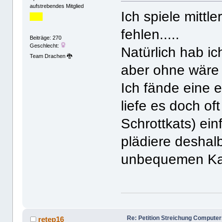
aufstrebendes Mitglied
Ich spiele mittl
fehlen.....
Beiträge: 270
Geschlecht:
Natürlich hab i
Team Drachen 🐉
aber ohne wäre 
Ich fände eine 
liefe es doch of
Schrottkats) ei
plädiere deshalb
unbequemen Ka
Re: Petition Streichung Computer
retep16