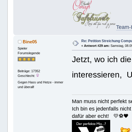
Team-I
Re: Petition Streichung Comp
Bine05
«
Antwort #29 am:
Samstag, 08.09
Spieler
Forumslegende
Jetzt, wo ich d
Beiträge: 17352
interessieren, 
Geschlecht:
Gegen Hass und Hetze - immer
und überall!
Man muss nicht perfek
Ich bin es jedenfalls nicht
dafür aber echt! 💛⚽️🖤