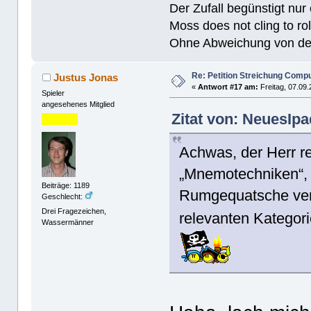
Der Zufall begünstigt nur
Moss does not cling to rol
Ohne Abweichung von der N
Re: Petition Streichung Comp
Justus Jonas
«
Antwort #17 am:
Freitag, 07.09.
Spieler
angesehenes Mitglied
Zitat von: NeuesIpa
Achwas, der Herr red
„Mnemotechniken“, 
Beiträge: 1189
Rumgequatsche vers
Geschlecht:
Drei Fragezeichen,
relevanten Kategori
Wassermänner