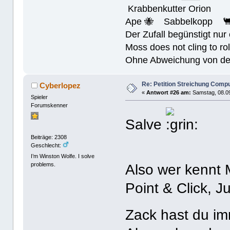
Krabbenkutter Orion
Ape 🐝 Sabbelkopp 
Der Zufall begünstigt nur
Moss does not cling to rol
Ohne Abweichung von der N
Re: Petition Streichung Comp
Cyberlopez
«
Antwort #26 am:
Samstag, 08.09
Spieler
Forumskenner
Salve
Beiträge: 2308
Geschlecht:
I’m Winston Wolfe. I solve
problems.
Also wer kennt 
Point & Click, 
Zack hast du i