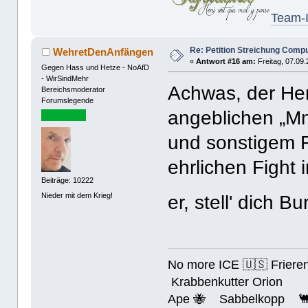
Team-I
Re: Petition Streichung Comp
WehretDenAnfängen
«
Antwort #16 am:
Freitag, 07.09.
Gegen Hass und Hetze - NoAfD
- WirSindMehr
Achwas, der Herr 
Bereichsmoderator
Forumslegende
angeblichen „Mn
und sonstigem 
ehrlichen Fight
Beiträge: 10222
Nieder mit dem Krieg!
er, stell' dich 
No more ICE 🇺🇸 Friere
Krabbenkutter Orion
Ape 🐝 Sabbelkopp 