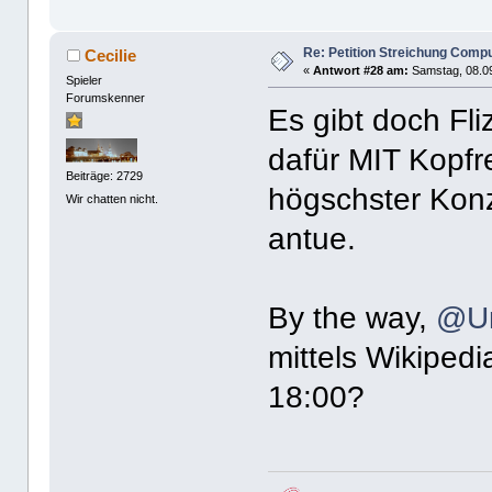
Re: Petition Streichung Comp
Cecilie
«
Antwort #28 am:
Samstag, 08.09
Spieler
Forumskenner
Es gibt doch Fli
dafür MIT Kopfr
Beiträge: 2729
högschster Konz
Wir chatten nicht.
antue.
By the way,
@Un
mittels Wikiped
18:00?