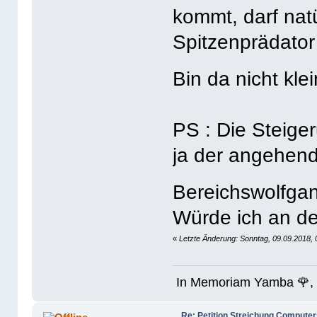
kommt, darf nat
Spitzenprädator
Bin da nicht kle
PS : Die Steige
ja der angehend
Bereichswolfg
Würde ich an dei
«
Letzte Änderung: Sonntag, 09.09.2018, 
In Memoriam Yamba 🌹, 
Re: Petition Streichung Computer