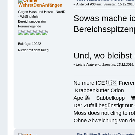
WehretDenAnfängen
«
Antwort #33 am:
Samstag, 15.12.2018,
Gegen Hass und Hetze - NoAfD
Sowas mache ich
- WirSindMehr
Bereichsmoderator
Bereichsspitzen
Forumslegende
Beiträge: 10222
Nieder mit dem Krieg!
Und, wo bleibst
«
Letzte Änderung: Samstag, 15.12.2018, 
No more ICE 🇺🇸 Friere
Krabbenkutter Orion
Ape 🐝 Sabbelkopp 
Der Zufall begünstigt nur
Moss does not cling to rol
Ohne Abweichung von der N
Re: Petition Streichung Computer