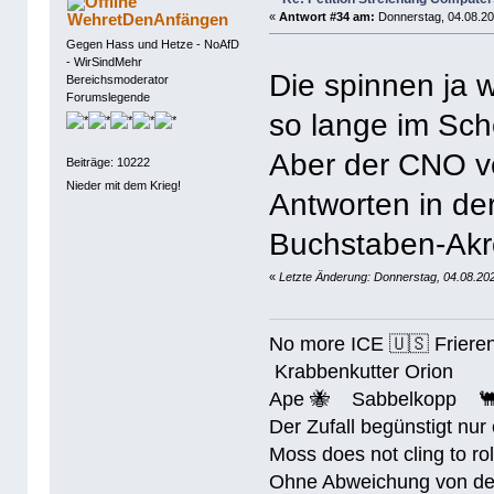
WehretDenAnfängen
«
Antwort #34 am:
Donnerstag, 04.08.20
Gegen Hass und Hetze - NoAfD
- WirSindMehr
Die spinnen ja
Bereichsmoderator
Forumslegende
so lange im Sch
Aber der CNO ve
Beiträge: 10222
Nieder mit dem Krieg!
Antworten in de
Buchstaben-Ak
«
Letzte Änderung: Donnerstag, 04.08.20
No more ICE 🇺🇸 Friere
Krabbenkutter Orion
Ape 🐝 Sabbelkopp 
Der Zufall begünstigt nur
Moss does not cling to rol
Ohne Abweichung von der N