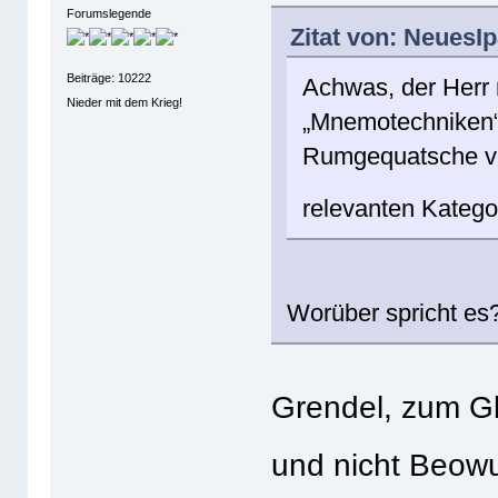
Forumslegende
Zitat von: NeuesIp
Beiträge: 10222
Achwas, der Herr r
Nieder mit dem Krieg!
„Mnemotechniken“
Rumgequatsche ver
relevanten Kategor
Worüber spricht e
Grendel, zum Gl
und nicht Beow