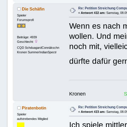
Re: Petition Streichung Comp
Die Schäfin
«
Antwort #22 am:
Samstag, 08.09
Spieler
Forumsprofi
Wenn es nach mi
wollen. Und me
Beiträge: 4939
Geschlecht:
noch mit, viell
CQD SchduagardConnäkschn
Kronen SummerIndianSpectr
dürfte dafür ge
Kronen
Re: Petition Streichung Comp
Piratenbotin
«
Antwort #23 am:
Samstag, 08.09
Spieler
aufstrebendes Mitglied
Ich spiele mittl