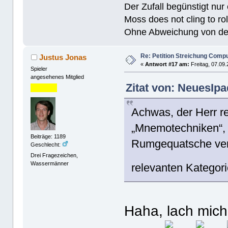
Der Zufall begünstigt nur
Moss does not cling to rol
Ohne Abweichung von der N
Re: Petition Streichung Comp
Justus Jonas
«
Antwort #17 am:
Freitag, 07.09.
Spieler
angesehenes Mitglied
Zitat von: NeuesIpa
Achwas, der Herr red
„Mnemotechniken“, 
Beiträge: 1189
Rumgequatsche vers
Geschlecht:
Drei Fragezeichen,
Wassermänner
relevanten Kategori
Haha, lach mich