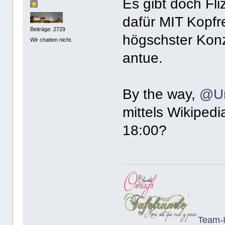
Es gibt doch Fli
dafür MIT Kopfr
Beiträge: 2729
högschster Konz
Wir chatten nicht.
antue.
By the way,
@Un
mittels Wikiped
18:00?
Team-I