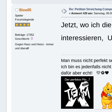
Re: Petition Streichung Comp
Bine05
«
Antwort #29 am:
Samstag, 08.09
Spieler
Forumslegende
Jetzt, wo ich d
Beiträge: 17352
interessieren, 
Geschlecht:
Gegen Hass und Hetze - immer
und überall!
Man muss nicht perfek
Ich bin es jedenfalls nicht
dafür aber echt! 💛⚽️🖤