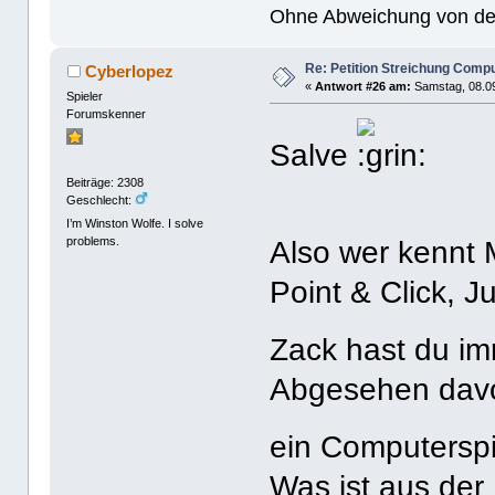
Ohne Abweichung von der N
Re: Petition Streichung Comp
Cyberlopez
«
Antwort #26 am:
Samstag, 08.09
Spieler
Forumskenner
Salve
Beiträge: 2308
Geschlecht:
I’m Winston Wolfe. I solve
problems.
Also wer kennt 
Point & Click, 
Zack hast du i
Abgesehen davon
ein Computersp
Was ist aus der