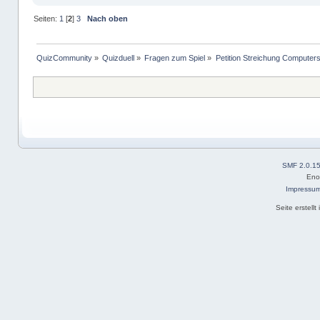
Seiten:
1
[
2
]
3
Nach oben
QuizCommunity
»
Quizduell
»
Fragen zum Spiel
»
Petition Streichung Computers
SMF 2.0.1
Eno
Impressu
Seite erstell