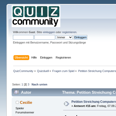
Willkommen
Gast
. Bitte
einloggen
oder
registrieren
.
Einloggen mit Benutzername, Passwort und Sitzungslänge
Übersicht
Hilfe
Einloggen
Registrieren
QuizCommunity
»
Quizduell
»
Fragen zum Spiel
»
Petition Streichung Computers
Seiten:
1
[
2
]
3
Nach unten
Autor
Thema: Petition Streichung C
Petition Streichung Computer
Cecilie
«
Antwort #15 am:
Freitag, 07.09.
Spieler
Forumskenner