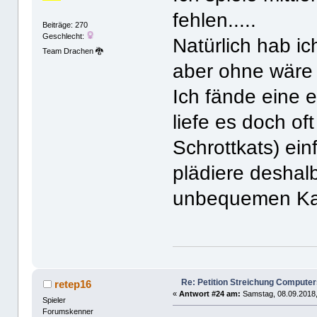
fehlen.....
Beiträge: 270
Geschlecht:
Natürlich hab i
Team Drachen 🐉
aber ohne wäre 
Ich fände eine 
liefe es doch of
Schrottkats) ei
plädiere deshalb
unbequemen Ka
Re: Petition Streichung Computer
retep16
«
Antwort #24 am:
Samstag, 08.09.2018,
Spieler
Forumskenner