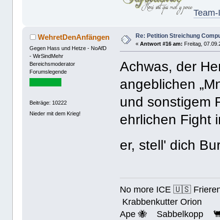
Team-I
Re: Petition Streichung Comp
WehretDenAnfängen
«
Antwort #16 am:
Freitag, 07.09.
Gegen Hass und Hetze - NoAfD
- WirSindMehr
Achwas, der Herr 
Bereichsmoderator
Forumslegende
angeblichen „Mn
und sonstigem 
Beiträge: 10222
Nieder mit dem Krieg!
ehrlichen Fight
er, stell' dich 
No more ICE 🇺🇸 Friere
Krabbenkutter Orion
Ape 🐝 Sabbelkopp 