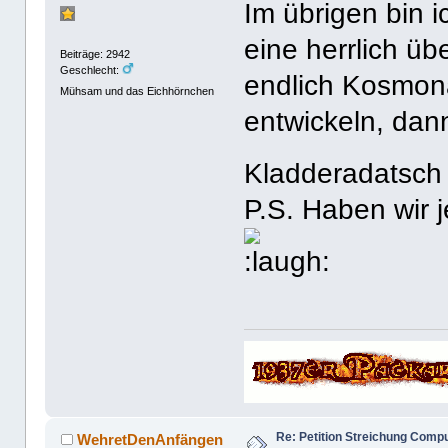
Im übrigen bin 
eine herrlich üb
Beiträge: 2942
Geschlecht:
endlich Kosmona
Mühsam und das Eichhörnchen
entwickeln, da
Kladderadatsch 
P.S. Haben wir 
Re: Petition Streichung Comp
WehretDenAnfängen