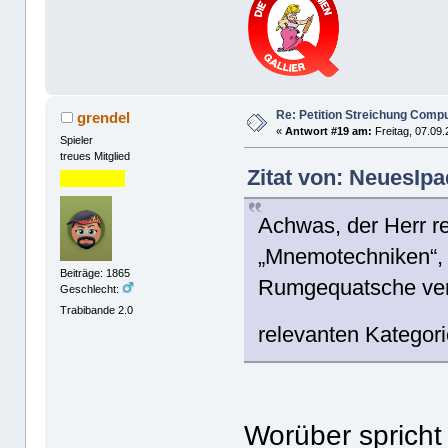
Re: Petition Streichung Comp
grendel
«
Antwort #19 am:
Freitag, 07.09.
Spieler
treues Mitglied
Zitat von: NeuesIpa
Achwas, der Herr red
„Mnemotechniken“, 
Beiträge: 1865
Rumgequatsche vers
Geschlecht:
Trabibande 2.0
relevanten Kategori
Worüber sprich