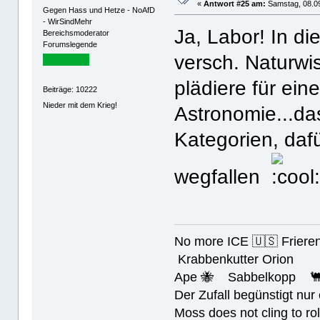
«
Antwort #25 am:
Samstag, 08.09
Gegen Hass und Hetze - NoAfD
- WirSindMehr
Ja, Labor! In di
Bereichsmoderator
Forumslegende
versch. Naturw
plädiere für ein
Beiträge: 10222
Nieder mit dem Krieg!
Astronomie...d
Kategorien, daf
wegfallen
No more ICE 🇺🇸 Friere
Krabbenkutter Orion
Ape 🐝 Sabbelkopp 
Der Zufall begünstigt nur
Moss does not cling to rol