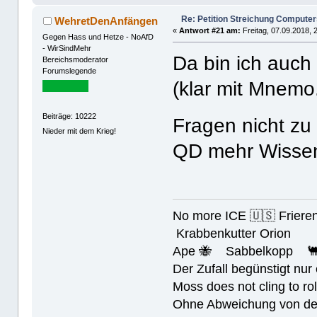
Re: Petition Streichung Computer
WehretDenAnfängen
«
Antwort #21 am:
Freitag, 07.09.2018, 
Gegen Hass und Hetze - NoAfD
- WirSindMehr
Da bin ich auch
Bereichsmoderator
Forumslegende
(klar mit Mnemo
Beiträge: 10222
Fragen nicht zu
Nieder mit dem Krieg!
QD mehr Wissen
No more ICE 🇺🇸 Friere
Krabbenkutter Orion
Ape 🐝 Sabbelkopp 
Der Zufall begünstigt nur
Moss does not cling to rol
Ohne Abweichung von der N