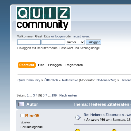
Willkommen
Gast
. Bitte
einloggen
oder
registrieren
.
Einloggen mit Benutzername, Passwort und Sitzungslänge
Übersicht
Hilfe
Einloggen
Registrieren
QuizCommunity
»
Öffentlich
»
Rätselecke
(Moderator:
NoTeaForMe
) »
Heitere
Seiten:
1
...
3
4
[
5
]
6
7
...
199
Nach unten
Autor
Thema: Heiteres Zitateraten 
Re: Heiteres Zitateraten - w
Bine05
«
Antwort #60 am:
Samstag, 13.
Spieler
Forumslegende