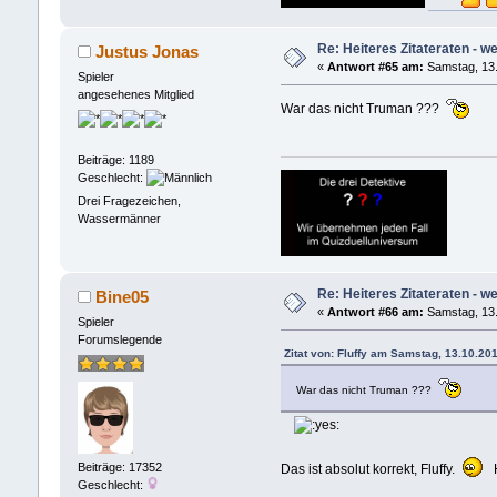
Re: Heiteres Zitateraten - w
Justus Jonas
«
Antwort #65 am:
Samstag, 13.
Spieler
angesehenes Mitglied
War das nicht Truman ???
Beiträge: 1189
Geschlecht:
Drei Fragezeichen,
Wassermänner
Re: Heiteres Zitateraten - w
Bine05
«
Antwort #66 am:
Samstag, 13.
Spieler
Forumslegende
Zitat von: Fluffy am Samstag, 13.10.20
War das nicht Truman ???
Beiträge: 17352
Das ist absolut korrekt, Fluffy.
H
Geschlecht: