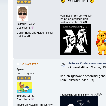
Wer wohl sonst!
Man muss nicht perfekt sein.
Ich bin es jedenfalls nicht -
dafür aber echt! 💛⚽️🖤
Beiträge: 17352
Geschlecht:
Gegen Hass und Hetze - immer
und überall!
Heiteres Zitateraten - wer wa
Schwester
«
Antwort #61 am:
Samstag, 13.
Spieler
Forumslegende
Hab ich irgenwann schon mal gehö
Kein Deutscher, oder? 🤔
Irgendein Kraut hilft immer! 🌱🌿🌾😊
Beiträge: 15483
Geschlecht:
Irgend ein Kraut hilft immer. 🌱🌾