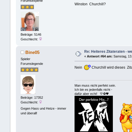
Forumsexperte
Winston Churchill?
Beiträge: 5146
Geschlecht:
Re: Heiteres Zitateraten - w
Bine05
«
Antwort #64 am:
Samstag, 13.
Spieler
Forumslegende
Nein
Churchill wird dieses Zit
Man muss nicht perfekt sein.
Ich bin es jedenfalls nicht -
dafür aber echt! 💛⚽️🖤
Beiträge: 17352
Geschlecht:
Gegen Hass und Hetze - immer
und überall!