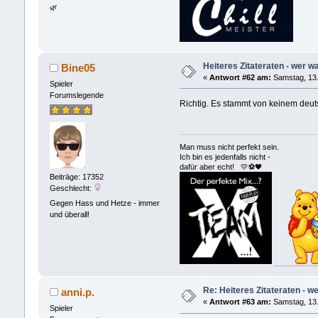
🌿
Heiteres Zitateraten - wer wa
Bine05
«
Antwort #62 am:
Samstag, 13.
Spieler
Forumslegende
Richtig. Es stammt von keinem deuts
Man muss nicht perfekt sein.
Ich bin es jedenfalls nicht -
dafür aber echt! 💛⚽️🖤
Beiträge: 17352
Geschlecht:
Gegen Hass und Hetze - immer
und überall!
Re: Heiteres Zitateraten - w
anni.p.
«
Antwort #63 am:
Samstag, 13.
Spieler