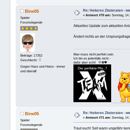
Re: Heiteres Zitateraten - w
Bine05
«
Antwort #70 am:
Sonntag, 14.
Spieler
Forumslegende
Aktuelles Update zum aktuellen An
Ändert nichts an der Ursprungsfra
Man muss nicht perfekt sein.
Beiträge: 17352
Ich bin es jedenfalls nicht -
Geschlecht:
dafür aber echt! 💛⚽️🖤
Gegen Hass und Hetze - immer
und überall!
Re: Heiteres Zitateraten - w
Bine05
«
Antwort #71 am:
Sonntag, 14.
Spieler
Forumslegende
Traut euch! Seit wann ungefähr ke