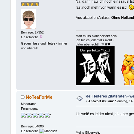
Na, dann hau ich noch eins raus! Ist
fast noch mehr von wann es ist!
Aus aktuellen Anlass:
Ohne Holland
Beiträge: 17352
Man muss nicht perfekt sein.
Geschlecht:
Ich bin es jedenfalls nicht -
Gegen Hass und Hetze - immer
dafür aber echt! 💛⚽️🖤
und überall!
Re: Heiteres Zitateraten - w
NoTeaForMe
«
Antwort #69 am:
Sonntag, 14.
Moderator
Forumsgott
Ich weiß es leider nicht, bin aber g
Beiträge: 54000
Geschlecht:
Meine Bilderwelt: