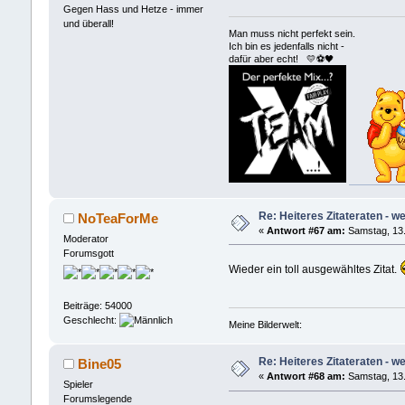
Gegen Hass und Hetze - immer
und überall!
Man muss nicht perfekt sein.
Ich bin es jedenfalls nicht -
dafür aber echt! 💛⚽️🖤
Re: Heiteres Zitateraten - w
NoTeaForMe
«
Antwort #67 am:
Samstag, 13.
Moderator
Forumsgott
Wieder ein toll ausgewähltes Zitat.
Beiträge: 54000
Geschlecht:
Meine Bilderwelt:
Re: Heiteres Zitateraten - w
Bine05
«
Antwort #68 am:
Samstag, 13.
Spieler
Forumslegende