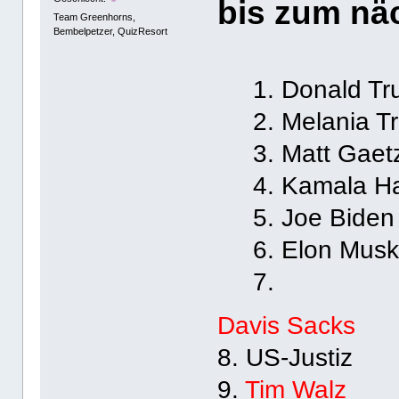
bis zum nä
Team Greenhorns,
Bembelpetzer, QuizResort
1. Donald T
2. Melania T
3. Matt Gaet
4. Kamala Ha
5. Joe Biden
6. Elon Mus
7.
Davis Sacks
8. US-Justiz
9.
Tim Walz