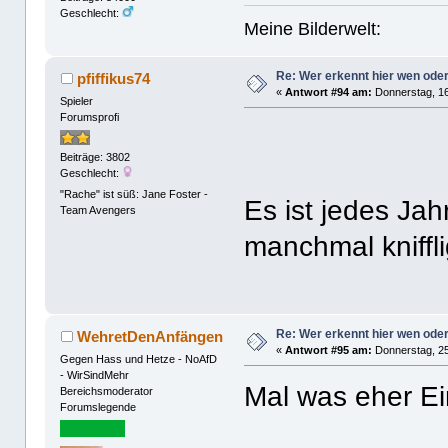
Geschlecht:
Meine Bilderwelt:
Re: Wer erkennt hier wen ode
pfiffikus74
«
Antwort #94 am:
Donnerstag, 16
Spieler
Forumsprofi
Beiträge: 3802
Geschlecht:
"Rache" ist süß: Jane Foster -
Es ist jedes Ja
Team Avengers
manchmal kniffli
Re: Wer erkennt hier wen ode
WehretDenAnfängen
«
Antwort #95 am:
Donnerstag, 25
Gegen Hass und Hetze - NoAfD
- WirSindMehr
Mal was eher Ei
Bereichsmoderator
Forumslegende