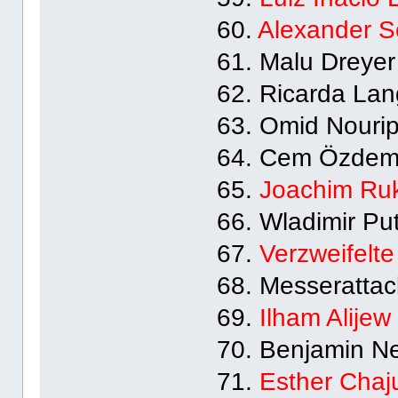
60.
Alexander S
61. Malu Dreyer
62. Ricarda Lan
63. Omid Nouri
64. Cem Özdem
65.
Joachim Ru
66. Wladimir Put
67.
Verzweifelt
68. Messeratta
69.
Ilham Alijew
70. Benjamin N
71.
Esther Chaj