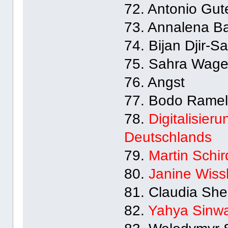
72. Antonio Gut
73. Annalena B
74. Bijan Djir-Sa
75. Sahra Wage
76. Angst
77. Bodo Rame
78.
Digitalisier
Deutschlands
79.
Martin Schi
80.
Janine Wiss
81. Claudia Sh
82.
Yahya Sinw