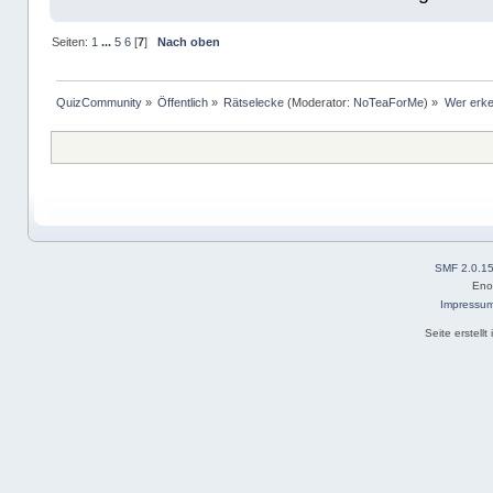
Seiten:
1
...
5
6
[
7
]
Nach oben
QuizCommunity
»
Öffentlich
»
Rätselecke
(Moderator:
NoTeaForMe
) »
Wer erke
SMF 2.0.1
Eno
Impressu
Seite erstell