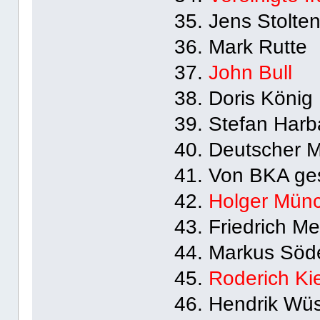
35. Jens Stolte
36. Mark Rutte
37.
John Bull
38. Doris König
39. Stefan Harb
40. Deutscher M
41. Von BKA ge
42.
Holger Mün
43. Friedrich Me
44. Markus Söd
45.
Roderich Ki
46. Hendrik Wüs