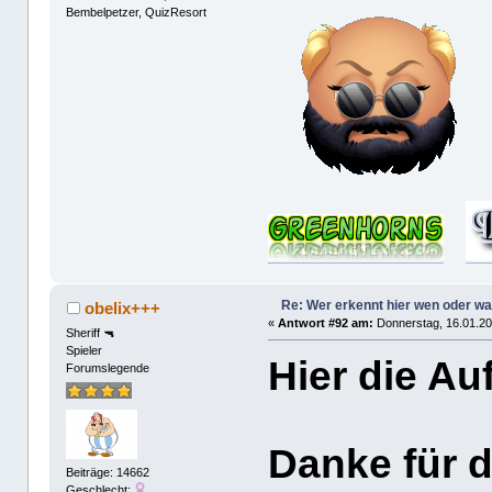
Bembelpetzer, QuizResort
Re: Wer erkennt hier wen oder w
obelix+++
«
Antwort #92 am:
Donnerstag, 16.01.20
Sheriff 🔫
Spieler
Hier die Au
Forumslegende
Danke für d
Beiträge: 14662
Geschlecht: