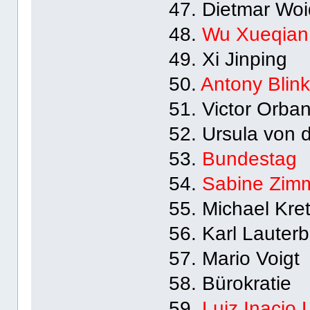
47. Dietmar Wo
48.
Wu Xueqian
49. Xi Jinping
50.
Antony Blin
51. Victor Orba
52. Ursula von 
53.
Bundestag
54.
Sabine Zim
55. Michael Kre
56. Karl Lauter
57. Mario Voigt
58. Bürokratie
59.
Luiz Inacio 