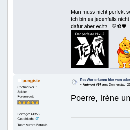
Man muss nicht perfek
Ich bin es jedenfalls nicht
dafür aber echt! 💛⚽️🖤
Re: Wer erkennt hier wen ode
pongiste
«
Antwort #97 am:
Donnerstag, 25
Chefmerker™
Spieler
Poerre, Irène u
Forumsgott
Beiträge: 41356
Geschlecht:
Team Aurora Borealis