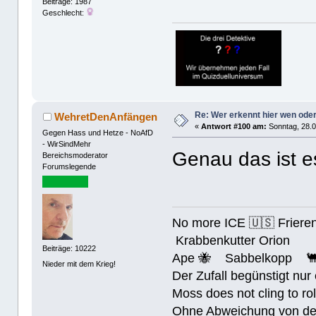
Beiträge: 1987
Geschlecht:
Re: Wer erkennt hier wen ode
WehretDenAnfängen
«
Antwort #100 am:
Sonntag, 28.0
Gegen Hass und Hetze - NoAfD
- WirSindMehr
Genau das ist 
Bereichsmoderator
Forumslegende
No more ICE 🇺🇸 Friere
Krabbenkutter Orion
Beiträge: 10222
Ape 🐝 Sabbelkopp 
Nieder mit dem Krieg!
Der Zufall begünstigt nur
Moss does not cling to rol
Ohne Abweichung von der N