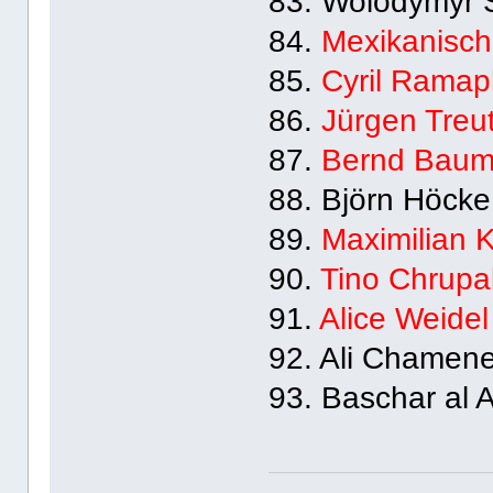
83. Wolodymyr 
84.
Mexikanisch
85.
Cyril Rama
86.
Jürgen Treut
87.
Bernd Bau
88. Björn Höcke
89.
Maximilian 
90.
Tino Chrupa
91.
Alice Weidel
92. Ali Chamene
93. Baschar al A