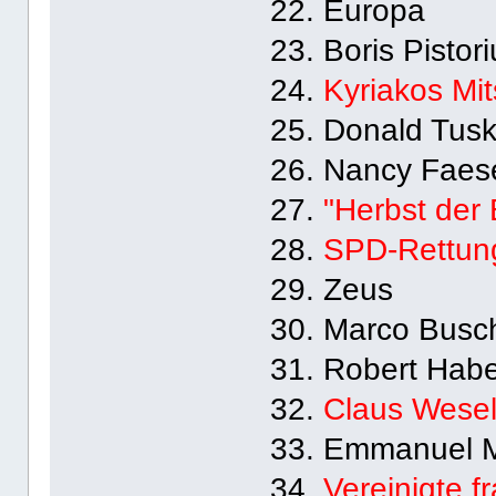
22. Europa
23. Boris Pistor
24.
Kyriakos Mit
25. Donald Tus
26. Nancy Faes
27.
"Herbst der
28.
SPD-Rettun
29. Zeus
30. Marco Bus
31. Robert Hab
32.
Claus Wese
33. Emmanuel 
34.
Vereinigte f