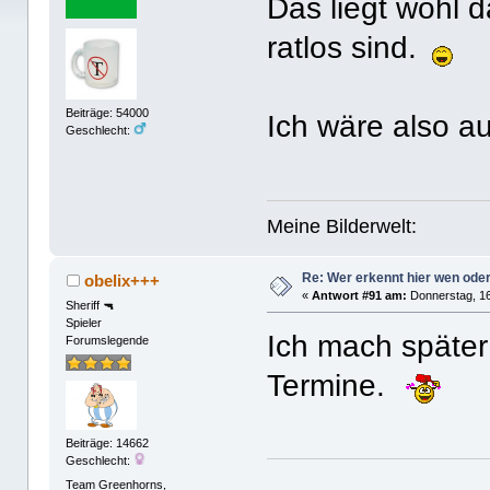
Das liegt wohl 
ratlos sind.
Beiträge: 54000
Ich wäre also a
Geschlecht:
Meine Bilderwelt:
Re: Wer erkennt hier wen ode
obelix+++
«
Antwort #91 am:
Donnerstag, 16
Sheriff 🔫
Spieler
Ich mach später
Forumslegende
Termine.
Beiträge: 14662
Geschlecht:
Team Greenhorns,