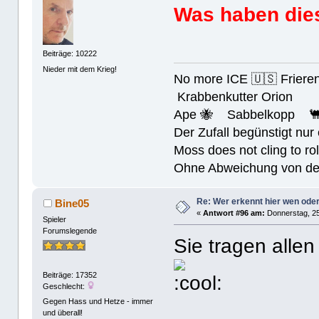
Was haben die
Beiträge: 10222
Nieder mit dem Krieg!
No more ICE 🇺🇸 Friere
Krabbenkutter Orion
Ape 🐝 Sabbelkopp 
Der Zufall begünstigt nur
Moss does not cling to rol
Ohne Abweichung von der N
Re: Wer erkennt hier wen ode
Bine05
«
Antwort #96 am:
Donnerstag, 25
Spieler
Forumslegende
Sie tragen alle
Beiträge: 17352
Geschlecht:
Gegen Hass und Hetze - immer
und überall!