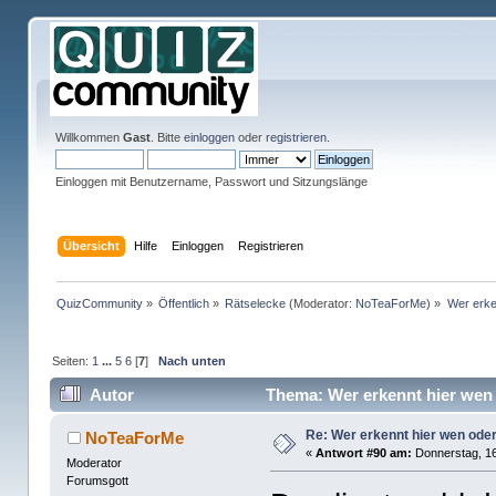
Willkommen
Gast
. Bitte
einloggen
oder
registrieren
.
Einloggen mit Benutzername, Passwort und Sitzungslänge
Übersicht
Hilfe
Einloggen
Registrieren
QuizCommunity
»
Öffentlich
»
Rätselecke
(Moderator:
NoTeaForMe
) »
Wer erke
Seiten:
1
...
5
6
[
7
]
Nach unten
Autor
Thema: Wer erkennt hier wen
Re: Wer erkennt hier wen ode
NoTeaForMe
«
Antwort #90 am:
Donnerstag, 16
Moderator
Forumsgott