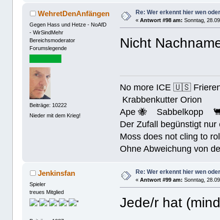
Re: Wer erkennt hier wen ode
WehretDenAnfängen
«
Antwort #98 am:
Sonntag, 28.09
Gegen Hass und Hetze - NoAfD
- WirSindMehr
Nicht Nachname
Bereichsmoderator
Forumslegende
No more ICE 🇺🇸 Friere
Krabbenkutter Orion
Beiträge: 10222
Ape 🐝 Sabbelkopp 
Nieder mit dem Krieg!
Der Zufall begünstigt nur
Moss does not cling to rol
Ohne Abweichung von der N
Re: Wer erkennt hier wen ode
Jenkinsfan
«
Antwort #99 am:
Sonntag, 28.09
Spieler
treues Mitglied
Jede/r hat (min