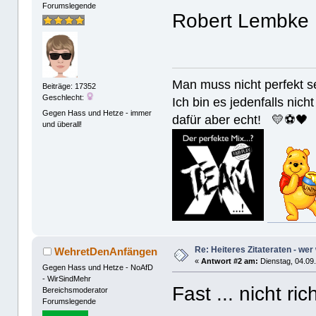
Forumslegende
Robert Lembk
Man muss nicht perfek
Beiträge: 17352
Geschlecht:
Ich bin es jedenfalls nicht
Gegen Hass und Hetze - immer
dafür aber echt! 💛⚽️🖤
und überall!
Re: Heiteres Zitateraten - wer
WehretDenAnfängen
«
Antwort #2 am:
Dienstag, 04.09.
Gegen Hass und Hetze - NoAfD
- WirSindMehr
Fast ... nicht ri
Bereichsmoderator
Forumslegende