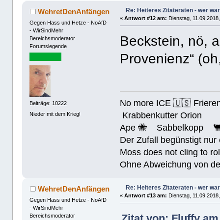
Re: Heiteres Zitateraten - wer war
WehretDenAnfängen
«
Antwort #12 am:
Dienstag, 11.09.2018,
Gegen Hass und Hetze - NoAfD
- WirSindMehr
Beckstein, nö, 
Bereichsmoderator
Forumslegende
Provenienz“ (oh,
No more ICE 🇺🇸 Friere
Beiträge: 10222
Krabbenkutter Orion
Nieder mit dem Krieg!
Ape 🐝 Sabbelkopp 
Der Zufall begünstigt nur
Moss does not cling to rol
Ohne Abweichung von der N
Re: Heiteres Zitateraten - wer war
WehretDenAnfängen
«
Antwort #13 am:
Dienstag, 11.09.2018,
Gegen Hass und Hetze - NoAfD
- WirSindMehr
Zitat von: Fluffy am
Bereichsmoderator