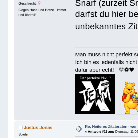
Snarf (zurzeit S
Geschlecht:
Gegen Hass und Hetze - immer
darfst du hier b
und überall!
unbekanntes Zi
Man muss nicht perfek
Ich bin es jedenfalls nicht
dafür aber echt! 💛⚽️🖤
Re: Heiteres Zitateraten - wer
Justus Jonas
«
Antwort #11 am:
Dienstag, 11.09
Spieler