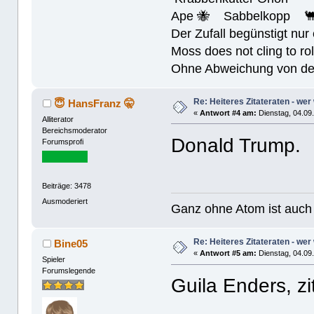
Ape 🐝 Sabbelkopp 
Der Zufall begünstigt nur
Moss does not cling to rol
Ohne Abweichung von der N
Re: Heiteres Zitateraten - wer
😇 HansFranz 🤫
«
Antwort #4 am:
Dienstag, 04.09.
Alliterator
Bereichsmoderator
Donald Trump.
Forumsprofi
Beiträge: 3478
Ausmoderiert
Ganz ohne Atom ist auch 
Re: Heiteres Zitateraten - wer
Bine05
«
Antwort #5 am:
Dienstag, 04.09.
Spieler
Forumslegende
Guila Enders, z