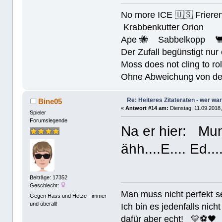
No more ICE 🇺🇸 Friere
Krabbenkutter Orion
Ape 🐝 Sabbelkopp 
Der Zufall begünstigt nur
Moss does not cling to rol
Ohne Abweichung von der N
Re: Heiteres Zitateraten - wer war
Bine05
«
Antwort #14 am:
Dienstag, 11.09.2018,
Spieler
Forumslegende
Na er hier: 
ähh....E.... Ed.
Beiträge: 17352
Geschlecht:
Man muss nicht perfek
Gegen Hass und Hetze - immer
und überall!
Ich bin es jedenfalls nicht
dafür aber echt! 💛⚽️🖤