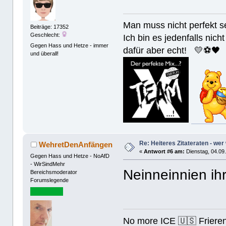
Man muss nicht perfek
Beiträge: 17352
Geschlecht:
Ich bin es jedenfalls nicht
Gegen Hass und Hetze - immer
dafür aber echt! 💛⚽️🖤
und überall!
Re: Heiteres Zitateraten - wer
WehretDenAnfängen
«
Antwort #6 am:
Dienstag, 04.09.
Gegen Hass und Hetze - NoAfD
- WirSindMehr
Neinneinnien i
Bereichsmoderator
Forumslegende
No more ICE 🇺🇸 Friere