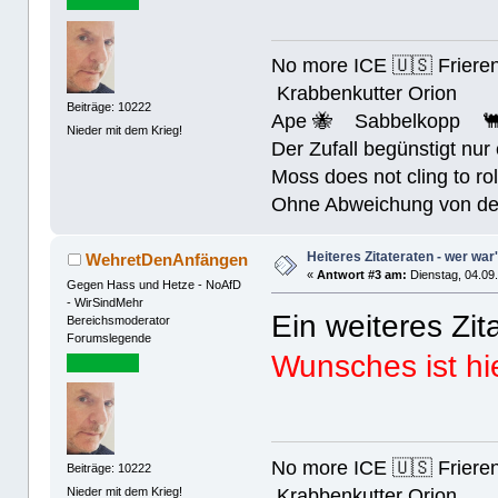
No more ICE 🇺🇸 Friere
Krabbenkutter Orion
Beiträge: 10222
Ape 🐝 Sabbelkopp 
Nieder mit dem Krieg!
Der Zufall begünstigt nur
Moss does not cling to rol
Ohne Abweichung von der N
Heiteres Zitateraten - wer war
WehretDenAnfängen
«
Antwort #3 am:
Dienstag, 04.09.
Gegen Hass und Hetze - NoAfD
- WirSindMehr
Ein weiteres Zit
Bereichsmoderator
Forumslegende
Wunsches ist h
No more ICE 🇺🇸 Friere
Beiträge: 10222
Krabbenkutter Orion
Nieder mit dem Krieg!