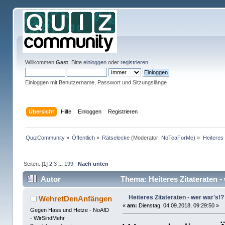
Willkommen
Gast
. Bitte
einloggen
oder
registrieren
.
Einloggen mit Benutzername, Passwort und Sitzungslänge
Übersicht
Hilfe
Einloggen
Registrieren
QuizCommunity
»
Öffentlich
»
Rätselecke
(Moderator:
NoTeaForMe
) »
Heiteres 
Seiten: [
1
]
2
3
...
199
Nach unten
Autor
Thema: Heiteres Zitateraten -
Heiteres Zitateraten - wer war's!?
WehretDenAnfängen
«
am:
Dienstag, 04.09.2018, 09:29:50 »
Gegen Hass und Hetze - NoAfD
- WirSindMehr