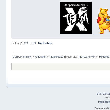
Seiten: [
1
]
2
3
...
199
Nach oben
QuizCommunity
»
Öffentlich
»
Rätselecke
(Moderator:
NoTeaForMe
) »
Heiteres 
SMF 2.0.1
Eno
Impressu
Seite erstell