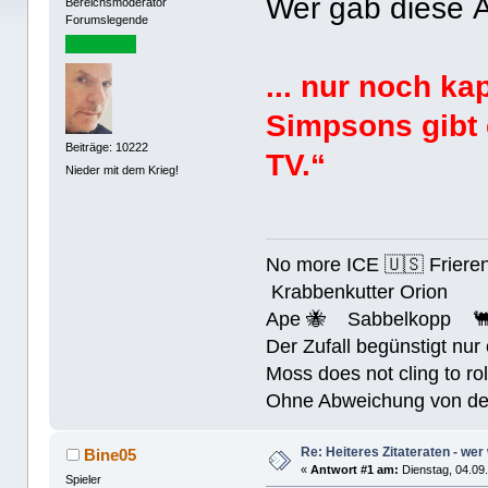
Wer gab diese 
Bereichsmoderator
Forumslegende
... nur noch ka
Simpsons gibt 
Beiträge: 10222
TV.“
Nieder mit dem Krieg!
No more ICE 🇺🇸 Friere
Krabbenkutter Orion
Ape 🐝 Sabbelkopp 
Der Zufall begünstigt nur
Moss does not cling to rol
Ohne Abweichung von der N
Re: Heiteres Zitateraten - wer
Bine05
«
Antwort #1 am:
Dienstag, 04.09.
Spieler