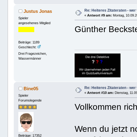
Re: Heiteres Zitateraten - wer
Justus Jonas
«
Antwort #9 am:
Montag, 10.09.2
Spieler
angesehenes Mitglied
Günther Beckst
Beiträge: 1189
Geschlecht:
Drei Fragezeichen,
Wassermänner
Re: Heiteres Zitateraten - wer
Bine05
«
Antwort #10 am:
Dienstag, 11.09
Spieler
Forumslegende
Vollkommen rich
Wenn du jetzt no
Beiträge: 17352