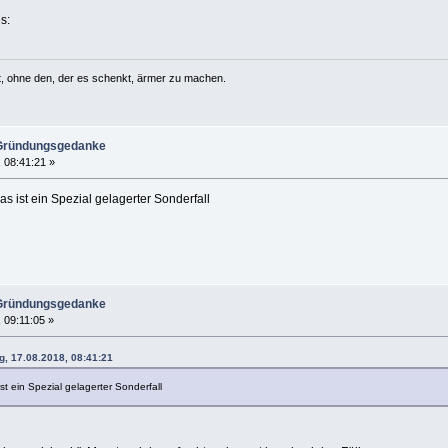
lt, ohne den, der es schenkt, ärmer zu machen.
 Gründungsgedanke
, 08:41:21 »
 ist ein Spezial gelagerter Sonderfall
 Gründungsgedanke
 09:11:05 »
g, 17.08.2018, 08:41:21
t ein Spezial gelagerter Sonderfall