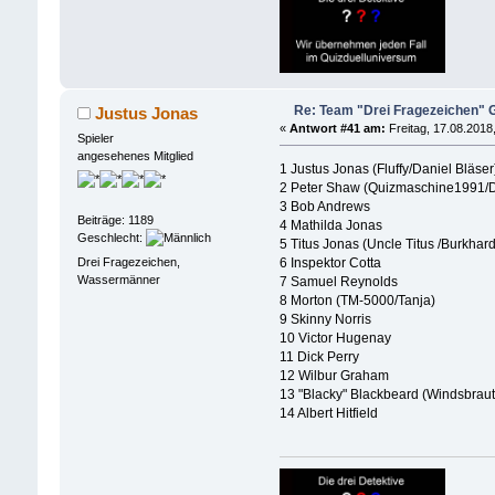
Re: Team "Drei Fragezeichen"
Justus Jonas
«
Antwort #41 am:
Freitag, 17.08.2018
Spieler
angesehenes Mitglied
1 Justus Jonas (Fluffy/Daniel Bläser
2 Peter Shaw (Quizmaschine1991/D
3 Bob Andrews
Beiträge: 1189
4 Mathilda Jonas
Geschlecht:
5 Titus Jonas (Uncle Titus /Burkhard
Drei Fragezeichen,
6 Inspektor Cotta
Wassermänner
7 Samuel Reynolds
8 Morton (TM-5000/Tanja)
9 Skinny Norris
10 Victor Hugenay
11 Dick Perry
12 Wilbur Graham
13 "Blacky" Blackbeard (Windsbraut/
14 Albert Hitfield