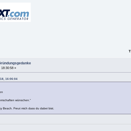
TM-5000
 Gründungsgedanke
, 18:30:58 »
018, 16:06:04
en
Herrschaften wünschen.“
y Beach. Freut mich dass du dabei bist.