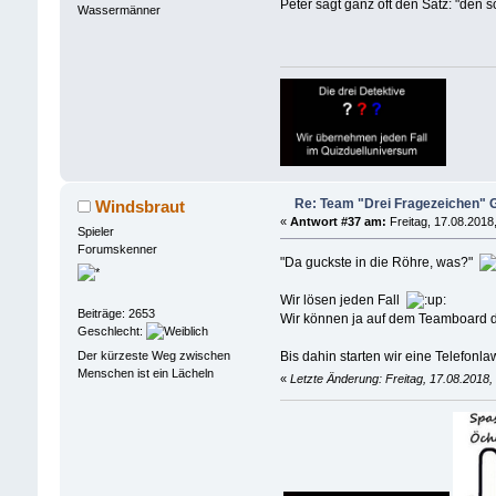
Peter sagt ganz oft den Satz: "den s
Wassermänner
Re: Team "Drei Fragezeichen"
Windsbraut
«
Antwort #37 am:
Freitag, 17.08.2018,
Spieler
Forumskenner
"Da guckste in die Röhre, was?"
Wir lösen jeden Fall
Beiträge: 2653
Wir können ja auf dem Teamboard dis
Geschlecht:
Der kürzeste Weg zwischen
Bis dahin starten wir eine Telefonl
Menschen ist ein Lächeln
«
Letzte Änderung: Freitag, 17.08.2018,