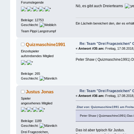
Forumslegende
Nö, es gibt auch Dreierteams
Beiträge: 12753
Ein Lächeln bereichert den, der es erhä
Geschlecht:
Team Pippi Langstrumpf
Re: Team "Drei Fragezeichen"
Quizmaschine1991
«
Antwort #35 am:
Freitag, 17.08.2018
Einzelspieler
aufstrebendes Mitglied
Peter Shaw ( Quizmaschine1991) Das
Beiträge: 265
Geschlecht:
Re: Team "Drei Fragezeichen"
Justus Jonas
«
Antwort #36 am:
Freitag, 17.08.2018,
Spieler
angesehenes Mitglied
Zitat von: Quizmaschine1991 am Freita
Peter Shaw ( Quizmaschine1991) Das is
Beiträge: 1189
Geschlecht:
Das ist aber typisch für Justus.
Drei Fragezeichen,