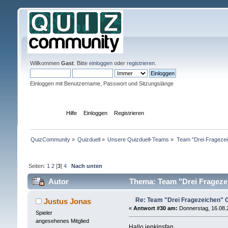
Willkommen
Gast
. Bitte
einloggen
oder
registrieren
.
Einloggen mit Benutzername, Passwort und Sitzungslänge
Übersicht
Hilfe
Einloggen
Registrieren
QuizCommunity
»
Quizduell
»
Unsere Quizduell-Teams
»
Team "Drei Frageze
Seiten:
1
2
[
3
]
4
Nach unten
Autor
Thema: Team "Drei Frageze
Re: Team "Drei Fragezeichen"
Justus Jonas
«
Antwort #30 am:
Donnerstag, 16.08.
Spieler
angesehenes Mitglied
Hallo jenkinsfan.