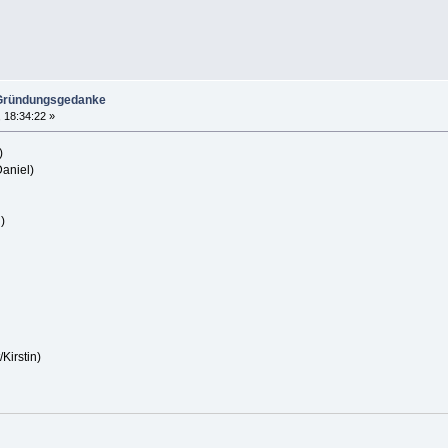
 Gründungsgedanke
, 18:34:22 »
)
aniel)
)
Kirstin)