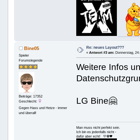
Re: neues Layout???
Bine05
«
Antwort #3 am:
Donnerstag, 24.
Spieler
Forumslegende
Weitere Infos 
Datenschutzgru
Beiträge: 17352
LG Bine🤗
Geschlecht:
Gegen Hass und Hetze - immer
und überall!
Man muss nicht perfekt sein.
Ich bin es jedenfalls nicht -
dafür aber echt! 💛⚽️🖤