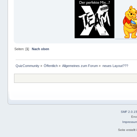
Seiten: [
1
]
Nach oben
QuizCommunity
»
Öffentlich
»
Allgemeines zum Forum
»
neues Layout???
SMF 2.0.1
Eno
Impressu
Seite erstell