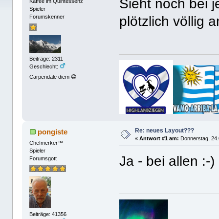
Sieht noch bei
Kaffee im Quintessenz
Spieler
plötzlich völlig
Forumskenner
Beiträge: 2311
Geschlecht:
Carpendale diem 😁
Re: neues Layout???
pongiste
«
Antwort #1 am:
Donnerstag, 24.
Chefmerker™
Spieler
Ja - bei allen :-)
Forumsgott
Beiträge: 41356