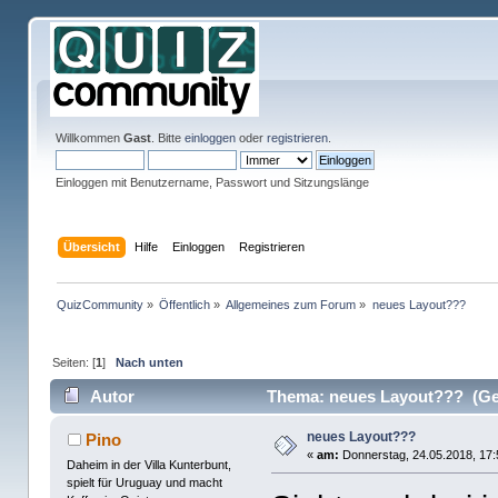
Willkommen
Gast
. Bitte
einloggen
oder
registrieren
.
Einloggen mit Benutzername, Passwort und Sitzungslänge
Übersicht
Hilfe
Einloggen
Registrieren
QuizCommunity
»
Öffentlich
»
Allgemeines zum Forum
»
neues Layout???
Seiten: [
1
]
Nach unten
Autor
Thema: neues Layout??? (Gel
neues Layout???
Pino
«
am:
Donnerstag, 24.05.2018, 17:
Daheim in der Villa Kunterbunt,
spielt für Uruguay und macht