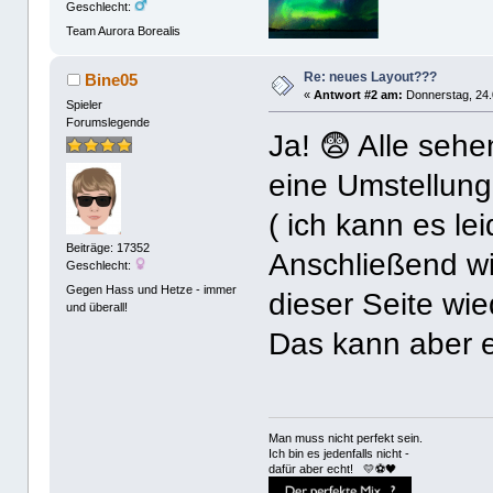
Geschlecht:
Team Aurora Borealis
Re: neues Layout???
Bine05
«
Antwort #2 am:
Donnerstag, 24.
Spieler
Forumslegende
Ja! 😨 Alle sehe
eine Umstellung
( ich kann es le
Beiträge: 17352
Anschließend w
Geschlecht:
Gegen Hass und Hetze - immer
dieser Seite wi
und überall!
Das kann aber 
Man muss nicht perfekt sein.
Ich bin es jedenfalls nicht -
dafür aber echt! 💛⚽️🖤