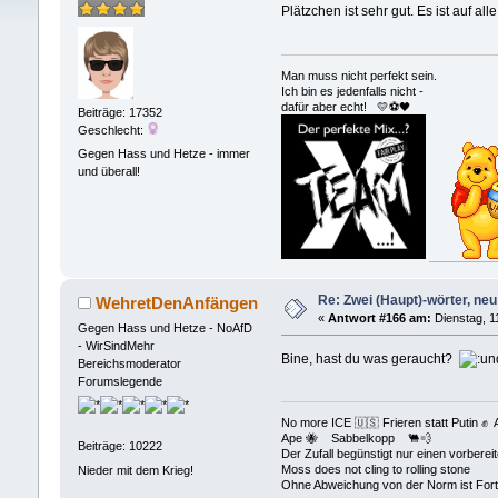
Plätzchen ist sehr gut. Es ist auf a
Man muss nicht perfekt sein.
Ich bin es jedenfalls nicht -
dafür aber echt! 💛⚽️🖤
Beiträge: 17352
Geschlecht:
Gegen Hass und Hetze - immer
und überall!
Re: Zwei (Haupt)-wörter, neu 
WehretDenAnfängen
«
Antwort #166 am:
Dienstag, 1
Gegen Hass und Hetze - NoAfD
- WirSindMehr
Bine, hast du was geraucht?
Bereichsmoderator
Forumslegende
No more ICE 🇺🇸 Frieren statt Puti
Ape 🐝 Sabbelkopp 🐫💨
Beiträge: 10222
Der Zufall begünstigt nur einen vorberei
Moss does not cling to rolling stone
Nieder mit dem Krieg!
Ohne Abweichung von der Norm ist Fortsc