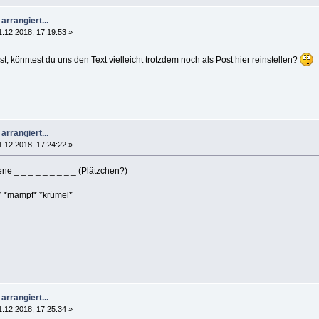
arrangiert...
1.12.2018, 17:19:53 »
 könntest du uns den Text vielleicht trotzdem noch als Post hier reinstellen?
arrangiert...
1.12.2018, 17:24:22 »
kene _ _ _ _ _ _ _ _ _ (Plätzchen?)
* *mampf* *krümel*
arrangiert...
1.12.2018, 17:25:34 »