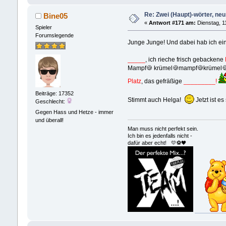
Re: Zwei (Haupt)-wörter, neu 
Bine05
«
Antwort #171 am:
Dienstag, 1
Spieler
Forumslegende
Junge Junge! Und dabei hab ich ein
_____
, ich rieche frisch gebackene
Mampf🍪 krümel🍪mampf🍪krümel🍪
Platz
, das gefräßige
_________!
Beiträge: 17352
Stimmt auch Helga!
Jetzt ist es
Geschlecht:
Gegen Hass und Hetze - immer
und überall!
Man muss nicht perfekt sein.
Ich bin es jedenfalls nicht -
dafür aber echt! 💛⚽️🖤