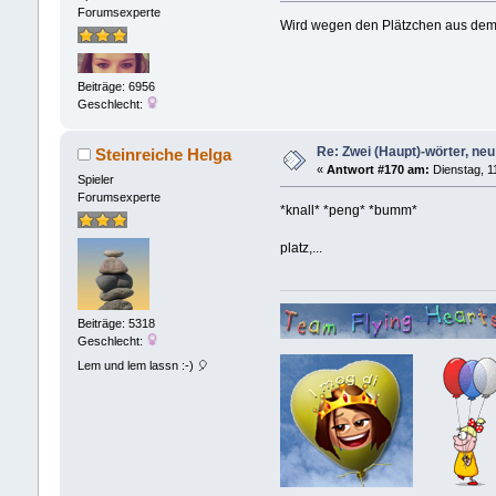
Forumsexperte
Wird wegen den Plätzchen aus dem
Beiträge: 6956
Geschlecht:
Re: Zwei (Haupt)-wörter, neu 
Steinreiche Helga
«
Antwort #170 am:
Dienstag, 1
Spieler
Forumsexperte
*knall* *peng* *bumm*
platz,...
Beiträge: 5318
Geschlecht:
Lem und lem lassn :-) 🎈