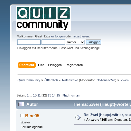
Willkommen
Gast
. Bitte
einloggen
oder
registrieren
.
Einloggen mit Benutzername, Passwort und Sitzungslänge
Übersicht
Hilfe
Einloggen
Registrieren
QuizCommunity
»
Öffentlich
»
Rätselecke
(Moderator:
NoTeaForMe
) »
Zwei (H
Seiten:
1
...
10
11
[
12
]
13
14
15
Nach unten
Autor
Thema: Zwei (Haupt)-wörter, 
Re: Zwei (Haupt)-wörter, neu 
Bine05
«
Antwort #165 am:
Dienstag, 1
Spieler
Forumslegende