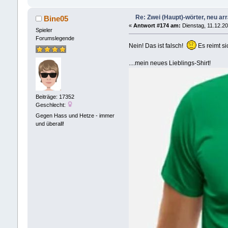
Re: Zwei (Haupt)-wörter, neu arra
Bine05
«
Antwort #174 am:
Dienstag, 11.12.20
Spieler
Forumslegende
Nein! Das ist falsch!
Es reimt si
....mein neues Lieblings-Shirt!
Beiträge: 17352
Geschlecht:
Gegen Hass und Hetze - immer
und überall!