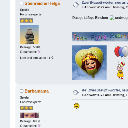
Zwei (Haupt)-wörter, neu arra
Steinreiche Helga
«
Antwort #172 am:
Dienstag, 1
Spieler
Forumsexperte
Das gefräßige Binchen
Beiträge: 5318
Geschlecht:
Lem und lem lassn :-) 🎈
Re: Zwei (Haupt)-wörter, neu 
Barbamama
«
Antwort #173 am:
Dienstag, 1
Spieler
Forumsexperte
Beiträge: 6956
Geschlecht: