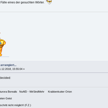
lle Fälle eines der gesuchten Wörter.
arrangiert...
1.12.2018, 15:55:04 »
n ✊ Aurora Borealis NoAfD - WirSindMehr Krabbenkutter Orion
teten Geist
hritt nicht möglich! (F.Z.)