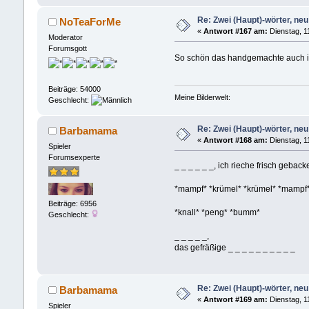
Re: Zwei (Haupt)-wörter, neu 
NoTeaForMe
«
Antwort #167 am:
Dienstag, 1
Moderator
Forumsgott
So schön das handgemachte auch ist,
Beiträge: 54000
Meine Bilderwelt:
Geschlecht:
Re: Zwei (Haupt)-wörter, neu 
Barbamama
«
Antwort #168 am:
Dienstag, 1
Spieler
Forumsexperte
_ _ _ _ _ _, ich rieche frisch gebac
*mampf* *krümel* *krümel* *mampf
Beiträge: 6956
*knall* *peng* *bumm*
Geschlecht:
_ _ _ _ _,
das gefräßige _ _ _ _ _ _ _ _ _ _
Re: Zwei (Haupt)-wörter, neu 
Barbamama
«
Antwort #169 am:
Dienstag, 1
Spieler