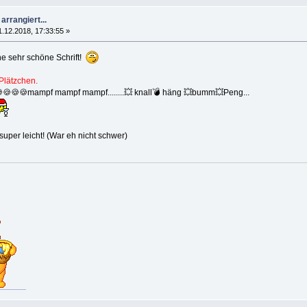
arrangiert...
1.12.2018, 17:33:55 »
e sehr schöne Schrift!
Plätzchen.
🍪🍪mampf mampf mampf........💥 knall💣 häng 💥bumm💥Peng...
 super leicht! (War eh nicht schwer)